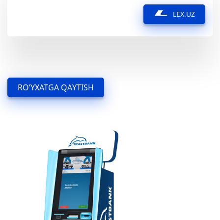
LEX.UZ
RO’YXATGA QAYTISH