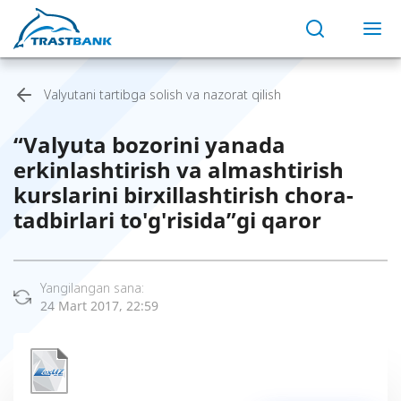
Valyutani tartibga solish va nazorat qilish
“Valyuta bozorini yanada
erkinlashtirish va almashtirish
kurslarini birxillashtirish chora-
tadbirlari to'g'risida”gi qaror
Yangilangan sana:
24 Mart 2017, 22:59