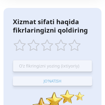
Xizmat sifati haqida
fikrlaringizni qoldiring
1
2
3
4
5
star
stars
stars
stars
stars
—
—
—
—
—
Terrible
Bad
OK
Good
Excellent