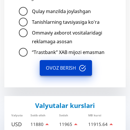
Qulay manzilda joylashgan
Tanishlarning tavsiyasiga ko'ra
Ommaviy axborot vositalaridagi
reklamaga asosan
“Trastbank” XAB mijozi emasman
OVOZ BERISH
Valyutalar kurslari
Valyuta
Sotib olish
Sotish
MB kursi
USD
11880
11965
11915.64