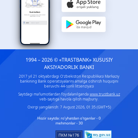
1994 – 2026 © «TRASTBANK» ХUSUSIY
AKSIYADORLIK BANKI
2017 yil 21 oktyabrdagi O‘zbekiston Respublikasi Markaziy
bankining Bank operatsiyalarini amalga oshirish huquqini
beruvchi 44-sonli litsenziyasi
Saytdagi ma’lumotlardan foydalanilganda
www.trustbank.uz
veb-saytiga havola qilish majburiy.
Oxirgi yangilanish: 7 Avgust 2026, 01:35 (GMT+5)
Hozir saytda:
ro'yhatdan o'tganlar - 0
mehmonlar - 30