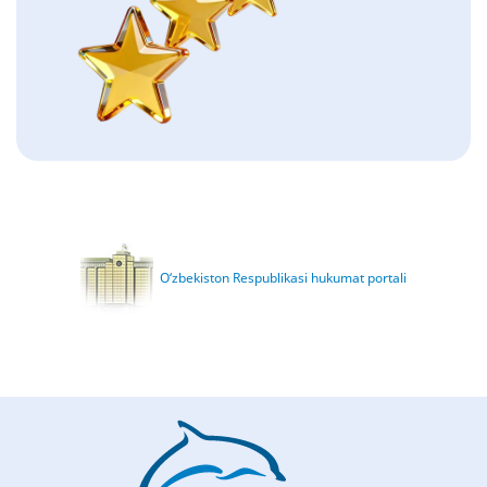
O‘zbekiston Respublikasi hukumat portali