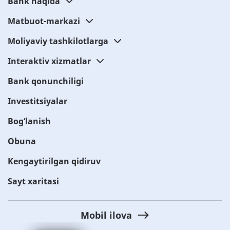
Bank haqida
Matbuot-markazi
Moliyaviy tashkilotlarga
Interaktiv xizmatlar
Bank qonunchiligi
Investitsiyalar
Bog‘lanish
Obuna
Kengaytirilgan qidiruv
Sayt xaritasi
Mobil ilova