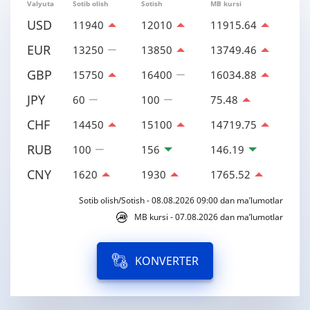
Valyuta
Sotib olish
Sotish
MB kursi
USD
11940
12010
11915.64
EUR
13250
13850
13749.46
GBP
15750
16400
16034.88
JPY
60
100
75.48
CHF
14450
15100
14719.75
RUB
100
156
146.19
CNY
1620
1930
1765.52
Sotib olish/Sotish - 08.08.2026 09:00 dan ma’lumotlar
MB kursi - 07.08.2026 dan ma’lumotlar
KONVERTER