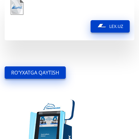
LEX.UZ
RO’YXATGA QAYTISH