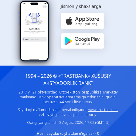
Jismoniy shaxslarga
1994 – 2026 © «TRASTBANK» ХUSUSIY
AKSIYADORLIK BANKI
2017 yil 21 oktyabrdagi O‘zbekiston Respublikasi Markaziy
bankining Bank operatsiyalarini amalga oshirish huquqini
beruvchi 44-sonli litsenziyasi
Saytdagi ma’lumotlardan foydalanilganda
www.trustbank.uz
veb-saytiga havola qilish majburiy.
Oxirgi yangilanish: 8 Avgust 2026, 17:02 (GMT+5)
Hozir saytda:
ro'yhatdan o'tganlar - 0