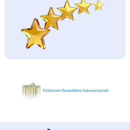
O‘zbekiston Respublikasi hukumat portali