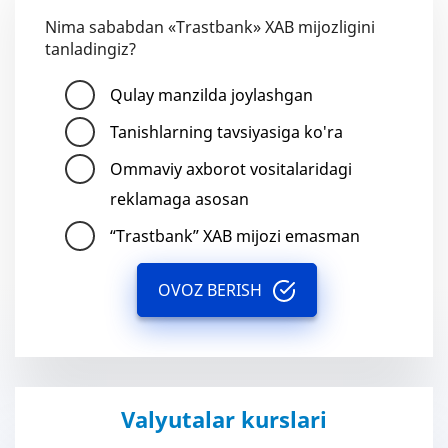
Nima sababdan «Trastbank» XAB mijozligini
tanladingiz?
Qulay manzilda joylashgan
Tanishlarning tavsiyasiga ko'ra
Ommaviy axborot vositalaridagi
reklamaga asosan
“Trastbank” XAB mijozi emasman
OVOZ BERISH
Valyutalar kurslari