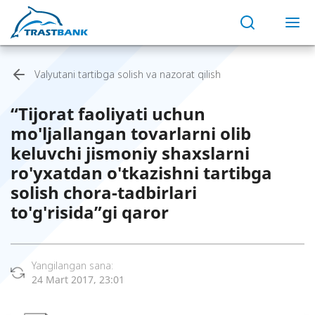
Valyutani tartibga solish va nazorat qilish
“Tijorat faoliyati uchun
mo'ljallangan tovarlarni olib
keluvchi jismoniy shaxslarni
ro'yxatdan o'tkazishni tartibga
solish chora-tadbirlari
to'g'risida”gi qaror
Yangilangan sana:
24 Mart 2017, 23:01