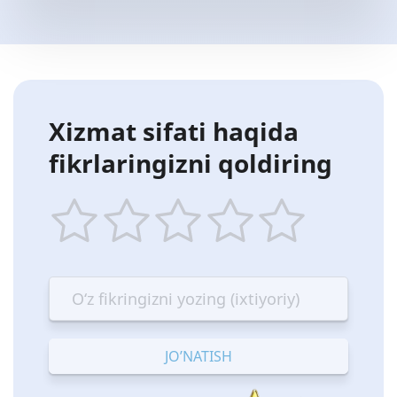
Xizmat sifati haqida
fikrlaringizni qoldiring
1
2
3
4
5
star
stars
stars
stars
stars
—
—
—
—
—
Terrible
Bad
OK
Good
Excellent