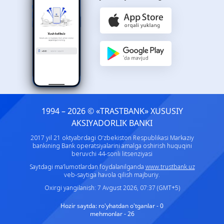
1994 – 2026 © «TRASTBANK» ХUSUSIY
AKSIYADORLIK BANKI
2017 yil 21 oktyabrdagi O‘zbekiston Respublikasi Markaziy
bankining Bank operatsiyalarini amalga oshirish huquqini
beruvchi 44-sonli litsenziyasi
Saytdagi ma’lumotlardan foydalanilganda
www.trustbank.uz
veb-saytiga havola qilish majburiy.
Oxirgi yangilanish: 7 Avgust 2026, 07:37 (GMT+5)
Hozir saytda:
ro'yhatdan o'tganlar - 0
mehmonlar - 26