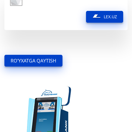
LEX.UZ
RO’YXATGA QAYTISH