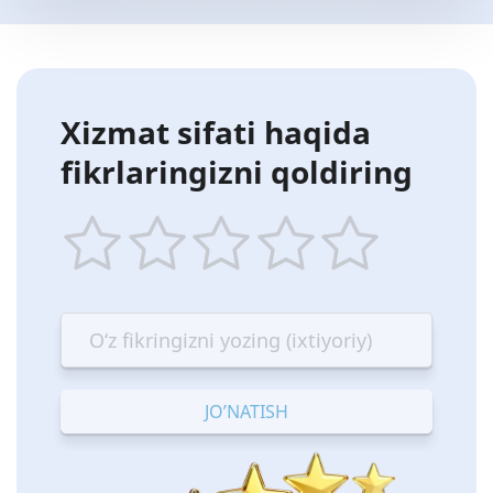
Xizmat sifati haqida
fikrlaringizni qoldiring
1
2
3
4
5
star
stars
stars
stars
stars
—
—
—
—
—
Terrible
Bad
OK
Good
Excellent