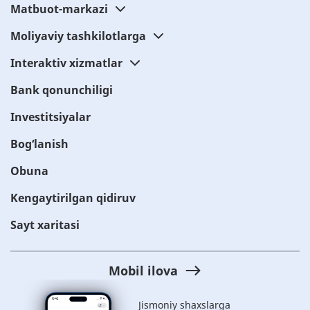
Matbuot-markazi
Moliyaviy tashkilotlarga
Interaktiv xizmatlar
Bank qonunchiligi
Investitsiyalar
Bog‘lanish
Obuna
Kengaytirilgan qidiruv
Sayt xaritasi
Mobil ilova
Jismoniy shaxslarga