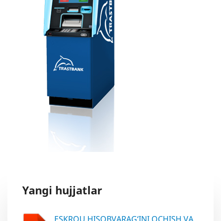
Yangi hujjatlar
ESKROU HISOBVARAG‘INI OCHISH VA