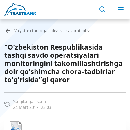
Valyutani tartibga solish va nazorat qilish
“O'zbekiston Respublikasida
tashqi savdo operatsiyalari
monitoringini takomillashtirishga
doir qo'shimcha chora-tadbirlar
to'g'risida”gi qaror
Yangilangan sana:
24 Mart 2017, 23:03