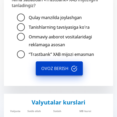
tanladingiz?
Qulay manzilda joylashgan
Tanishlarning tavsiyasiga ko'ra
Ommaviy axborot vositalaridagi
reklamaga asosan
“Trastbank” XAB mijozi emasman
OVOZ BERISH
Valyutalar kurslari
Valyuta
Sotib olish
Sotish
MB kursi