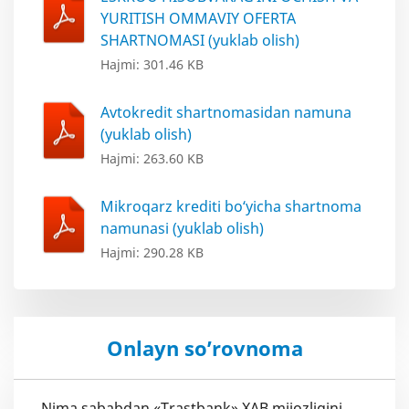
YURITISH OMMAVIY OFERTA
SHARTNOMASI (yuklab olish)
Hajmi: 301.46 KB
Avtokredit shartnomasidan namuna
(yuklab olish)
Hajmi: 263.60 KB
Mikroqarz krediti bo‘yicha shartnoma
namunasi (yuklab olish)
Hajmi: 290.28 KB
Onlayn so’rovnoma
Nima sababdan «Trastbank» XAB mijozligini