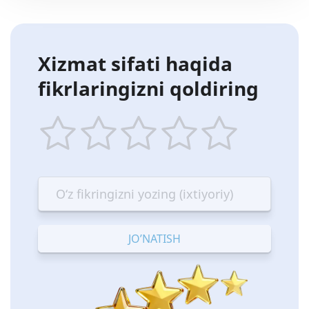
Xizmat sifati haqida
fikrlaringizni qoldiring
1
2
3
4
5
star
stars
stars
stars
stars
—
—
—
—
—
Terrible
Bad
OK
Good
Excellent