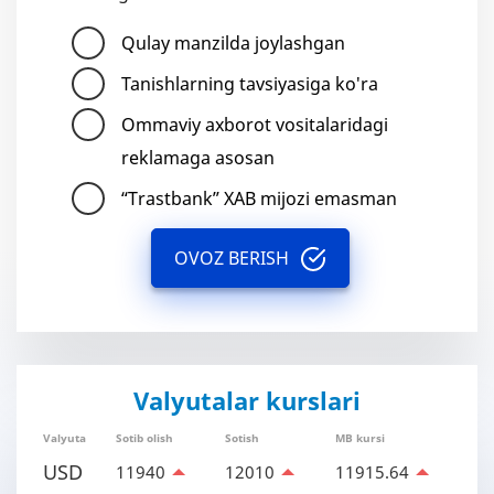
Qulay manzilda joylashgan
Tanishlarning tavsiyasiga ko'ra
Ommaviy axborot vositalaridagi
reklamaga asosan
“Trastbank” XAB mijozi emasman
OVOZ BERISH
Valyutalar kurslari
Valyuta
Sotib olish
Sotish
MB kursi
USD
11940
12010
11915.64