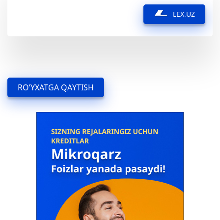
LEX.UZ
RO’YXATGA QAYTISH