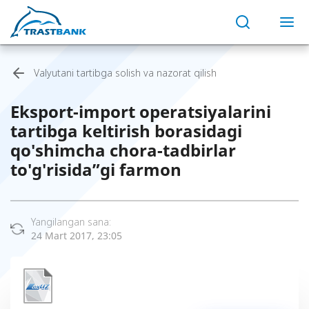
Valyutani tartibga solish va nazorat qilish
Eksport-import operatsiyalarini
tartibga keltirish borasidagi
qo'shimcha chora-tadbirlar
to'g'risida”gi farmon
Yangilangan sana:
24 Mart 2017, 23:05