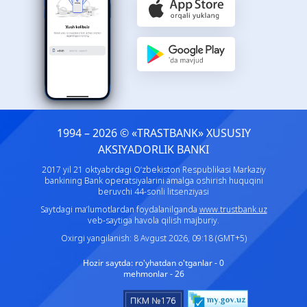
1994 – 2026 © «TRASTBANK» ХUSUSIY
AKSIYADORLIK BANKI
2017 yil 21 oktyabrdagi O‘zbekiston Respublikasi Markaziy
bankining Bank operatsiyalarini amalga oshirish huquqini
beruvchi 44-sonli litsenziyasi
Saytdagi ma’lumotlardan foydalanilganda
www.trustbank.uz
veb-saytiga havola qilish majburiy.
Oxirgi yangilanish: 8 Avgust 2026, 09:18 (GMT+5)
Hozir saytda:
ro'yhatdan o'tganlar - 0
mehmonlar - 26