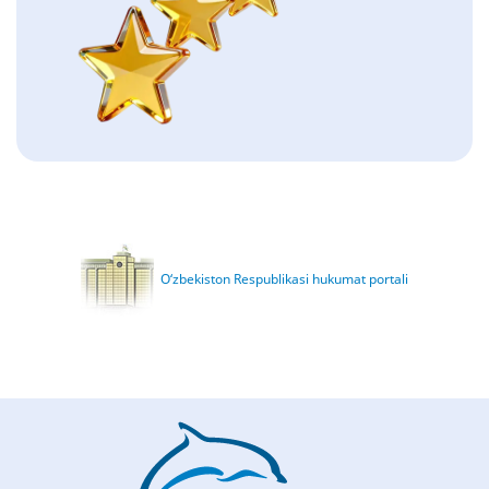
O‘zbekiston Respublikasi hukumat portali