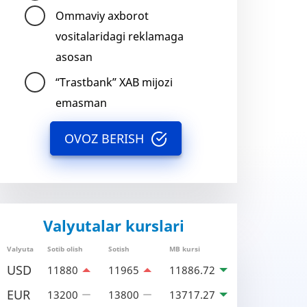
Ommaviy axborot
vositalaridagi reklamaga
asosan
“Trastbank” XAB mijozi
emasman
OVOZ BERISH
Valyutalar kurslari
Valyuta
Sotib olish
Sotish
MB kursi
USD
11880
11965
11886.72
EUR
13200
13800
13717.27