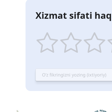
Xizmat sifati haq
1
2
3
4
star
stars
stars
st
—
—
—
—
Terrible
Bad
OK
G