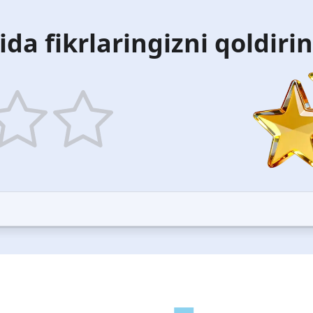
ida fikrlaringizni qoldiri
5
ars
stars
—
ood
Excellent