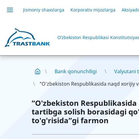
Jismoniy shaxslarga
Korporativ mijozlarga
Aksiyado
O’zbekiston Respublikasi Konstitutsiyas
Bank qonunchiligi
Valyutani t
“O'zbekiston Respublikasida naqd xorijiy v
“O'zbekiston Respublikasida
tartibga solish borasidagi q
to'g'risida”gi farmon