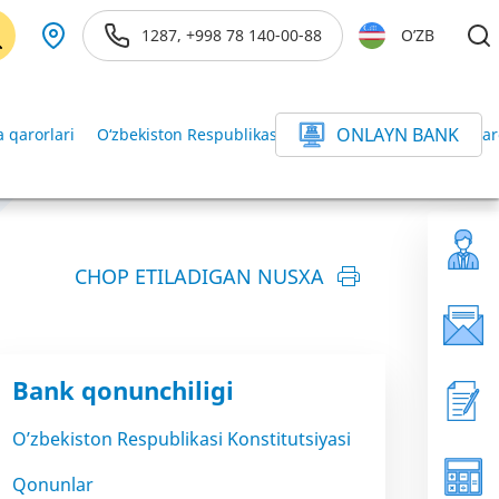
1287, +998 78 140-00-88
O’ZB
ONLAYN BANK
 qarorlari
O‘zbekiston Respublikasi Vazirlar Mahkamasining qar
CHOP ETILADIGAN NUSXA
Bank qonunchiligi
O’zbekiston Respublikasi Konstitutsiyasi
Qonunlar