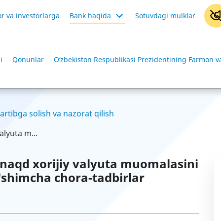
r va investorlarga
Bank haqida
Sotuvdagi mulklar
i
Qonunlar
O‘zbekiston Respublikasi Prezidentining Farmon va
artibga solish va nazorat qilish
alyuta m...
 naqd xorijiy valyuta muomalasini
o'shimcha chora-tadbirlar