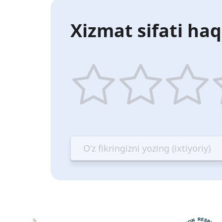
Xizmat sifati haq
1
2
3
4
star
stars
stars
st
—
—
—
—
Terrible
Bad
OK
G