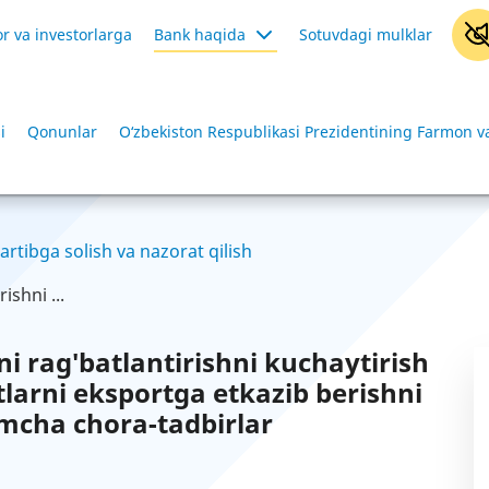
r va investorlarga
Bank haqida
Sotuvdagi mulklar
i
Qonunlar
O‘zbekiston Respublikasi Prezidentining Farmon va
artibga solish va nazorat qilish
ishni ...
i rag'batlantirishni kuchaytirish
arni eksportga etkazib berishni
imcha chora-tadbirlar