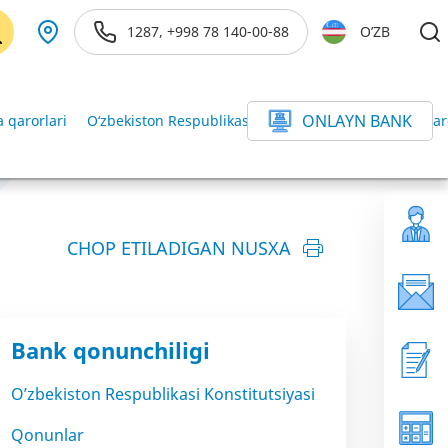
1287, +998 78 140-00-88
O’ZB
ONLAYN BANK
 qarorlari
O‘zbekiston Respublikasi Vazirlar Mahkamasining qar
CHOP ETILADIGAN NUSXA
Bank qonunchiligi
O’zbekiston Respublikasi Konstitutsiyasi
Qonunlar