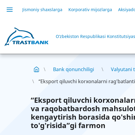
Jismoniy shaxslarga
Korporativ mijozlarga
Aksiyado
O’zbekiston Respublikasi Konstitutsiyas
Bank qonunchiligi
Valyutani t
“Eksport qiluvchi korxonalarni rag'batlantir
“Eksport qiluvchi korxonalarn
va raqobatbardosh mahsulotl
kengaytirish borasida qo'sh
to'g'risida”gi farmon