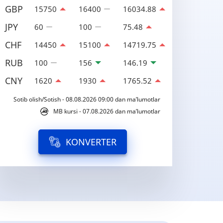
GBP
15750
16400
16034.88
JPY
60
100
75.48
CHF
14450
15100
14719.75
RUB
100
156
146.19
CNY
1620
1930
1765.52
Sotib olish/Sotish - 08.08.2026 09:00 dan ma’lumotlar
MB kursi - 07.08.2026 dan ma’lumotlar
KONVERTER