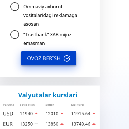
Ommaviy axborot
vositalaridagi reklamaga
asosan
“Trastbank” XAB mijozi
emasman
OVOZ BERISH
Valyutalar kurslari
Valyuta
Sotib olish
Sotish
MB kursi
USD
11940
12010
11915.64
EUR
13250
13850
13749.46