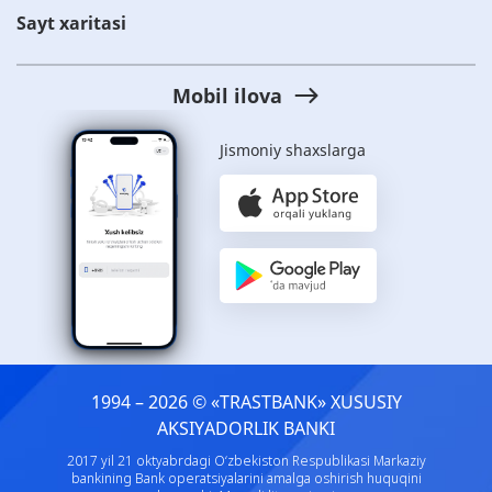
Sayt xaritasi
Mobil ilova
Jismoniy shaxslarga
1994 – 2026 © «TRASTBANK» ХUSUSIY
AKSIYADORLIK BANKI
2017 yil 21 oktyabrdagi O‘zbekiston Respublikasi Markaziy
bankining Bank operatsiyalarini amalga oshirish huquqini