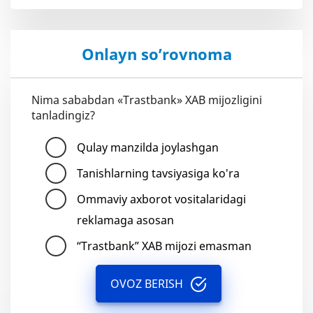
Onlayn so’rovnoma
Nima sababdan «Trastbank» XAB mijozligini
tanladingiz?
Qulay manzilda joylashgan
Tanishlarning tavsiyasiga ko'ra
Ommaviy axborot vositalaridagi
reklamaga asosan
“Trastbank” XAB mijozi emasman
OVOZ BERISH