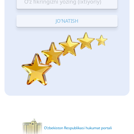
—
—
—
—
—
Terrible
Bad
OK
Good
Excellent
O‘zbekiston Respublikasi hukumat portali