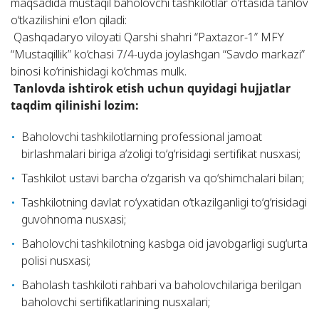
maqsadida mustaqil baholovchi tashkilotlar o‘rtasida tanlov
o‘tkazilishini e’lon qiladi:
Qashqadaryo viloyati Qarshi shahri “Paxtazor-1” MFY
“Mustaqillik” ko‘chasi 7/4-uyda joylashgan “Savdo markazi”
binosi ko‘rinishidagi ko‘chmas mulk.
Tanlovda ishtirok etish uchun quyidagi hujjatlar
taqdim qilinishi lozim:
Baholovchi tashkilotlarning professional jamoat
birlashmalari biriga a’zoligi to‘g‘risidagi sertifikat nusxasi;
Tashkilot ustavi barcha o‘zgarish va qo‘shimchalari bilan;
Tashkilotning davlat ro‘yxatidan o‘tkazilganligi to‘g‘risidagi
guvohnoma nusxasi;
Baholovchi tashkilotning kasbga oid javobgarligi sug‘urta
polisi nusxasi;
Baholash tashkiloti rahbari va baholovchilariga berilgan
baholovchi sertifikatlarining nusxalari;