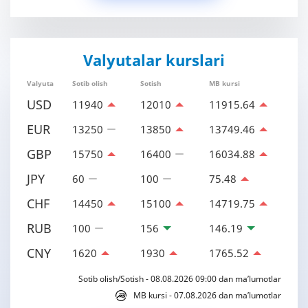
Valyutalar kurslari
Valyuta
Sotib olish
Sotish
MB kursi
USD
11940
12010
11915.64
EUR
13250
13850
13749.46
GBP
15750
16400
16034.88
JPY
60
100
75.48
CHF
14450
15100
14719.75
RUB
100
156
146.19
CNY
1620
1930
1765.52
Sotib olish/Sotish - 08.08.2026 09:00 dan ma’lumotlar
MB kursi - 07.08.2026 dan ma’lumotlar