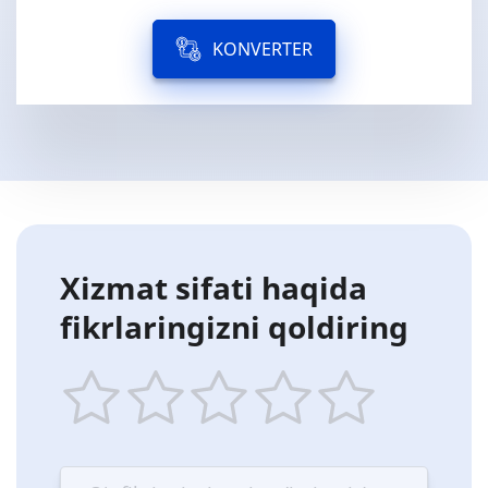
KONVERTER
Xizmat sifati haqida
fikrlaringizni qoldiring
1
2
3
4
5
star
stars
stars
stars
stars