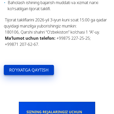
Baholash ishining bajarish muddati va xizmat narxi
ko‘rsatilgan tijorat taklifi.
Tijorat takliflarini 2026-yil 3-iyun kuni soat 15:00 ga qadar
quyidagi manzilga yuborishingiz mumkin:
180106, Qarshi shahri “O‘zbekiston” ko‘chasi 1 “A”-uy.
Ma’lumot uchun telefon
:
+99875 227-25-25;
+99871 207-62-67.
RO’YXATGA QAYTISH