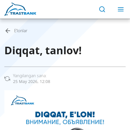
E’lonlar
Diqqat, tanlov!
Yangilangan sana:
25 May 2026, 12:08