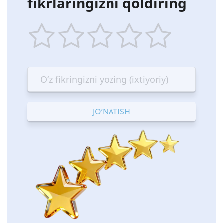
fikrlaringizni qoldiring
1
2
3
4
5
star
stars
stars
stars
stars
—
—
—
—
—
Terrible
Bad
OK
Good
Excellent