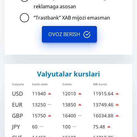
reklamaga asosan
“Trastbank” XAB mijozi emasman
OVOZ BERISH
Valyutalar kurslari
Valyuta
Sotib olish
Sotish
MB kursi
USD
11940
12010
11915.64
EUR
13250
13850
13749.46
GBP
15750
16400
16034.88
JPY
60
100
75.48