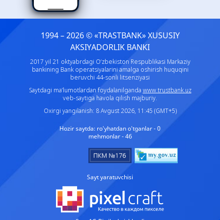
1994 – 2026 © «TRASTBANK» ХUSUSIY
AKSIYADORLIK BANKI
2017 yil 21 oktyabrdagi O‘zbekiston Respublikasi Markaziy
bankining Bank operatsiyalarini amalga oshirish huquqini
beruvchi 44-sonli litsenziyasi
Saytdagi ma’lumotlardan foydalanilganda
www.trustbank.uz
veb-saytiga havola qilish majburiy.
Oxirgi yangilanish: 8 Avgust 2026, 11:45 (GMT+5)
Hozir saytda:
ro'yhatdan o'tganlar - 0
mehmonlar - 46
Sayt yaratuvchisi