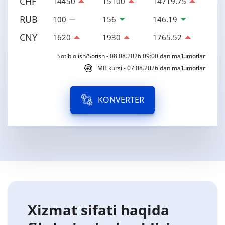
CHF
14450
15100
14719.75
RUB
100
156
146.19
CNY
1620
1930
1765.52
Sotib olish/Sotish - 08.08.2026 09:00 dan ma’lumotlar
MB kursi - 07.08.2026 dan ma’lumotlar
KONVERTER
Xizmat sifati haqida