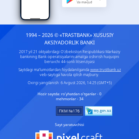
1994 – 2026 © «TRASTBANK» ХUSUSIY
AKSIYADORLIK BANKI
2017 yil 21 oktyabrdagi O‘zbekiston Respublikasi Markaziy
bankining Bank operatsiyalarini amalga oshirish huquqini
beruvchi 44-sonli litsenziyasi
Saytdagi ma’lumotlardan foydalanilganda
www.trustbank.uz
veb-saytiga havola qilish majburiy.
Oxirgi yangilanish: 6 Avgust 2026, 14:25 (GMT+5)
Hozir saytda:
ro'yhatdan o'tganlar - 0
mehmonlar - 34
Sayt yaratuvchisi