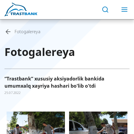
Fotogalereya
Fotogalereya
“Trastbank” xususiy aksiyadorlik bankida
umumxalq xayriya hashari bo'lib o'tdi
25.07.2022