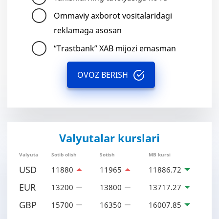
Ommaviy axborot vositalaridagi
reklamaga asosan
“Trastbank” XAB mijozi emasman
OVOZ BERISH
Valyutalar kurslari
Valyuta
Sotib olish
Sotish
MB kursi
USD
11880
11965
11886.72
EUR
13200
13800
13717.27
GBP
15700
16350
16007.85