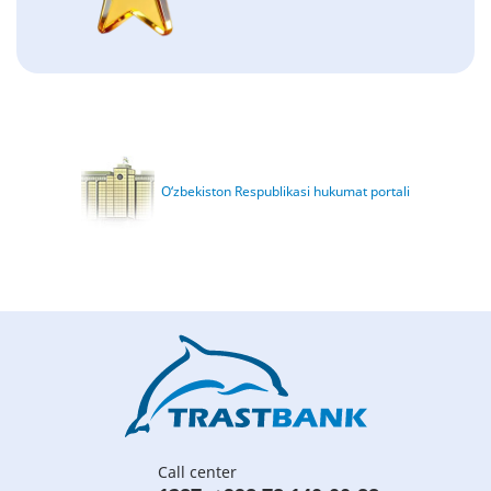
O‘zbekiston Respublikasi hukumat portali
Call center