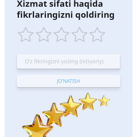
Xizmat sifati haqida
fikrlaringizni qoldiring
1
2
3
4
5
star
stars
stars
stars
stars
—
—
—
—
—
Terrible
Bad
OK
Good
Excellent