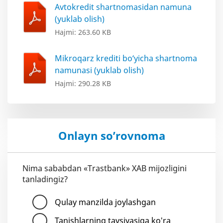
Avtokredit shartnomasidan namuna
(yuklab olish)
Hajmi: 263.60 KB
Mikroqarz krediti bo‘yicha shartnoma
namunasi (yuklab olish)
Hajmi: 290.28 KB
Onlayn so’rovnoma
Nima sababdan «Trastbank» XAB mijozligini
tanladingiz?
Qulay manzilda joylashgan
Tanishlarning tavsiyasiga ko'ra