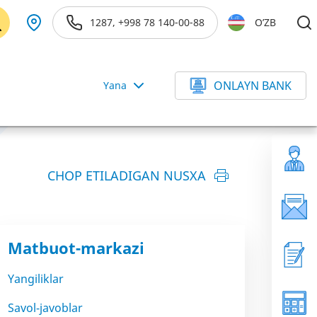
1287, +998 78 140-00-88
O’ZB
ONLAYN BANK
Yana
CHOP ETILADIGAN NUSXA
Matbuot-markazi
Yangiliklar
Savol-javoblar