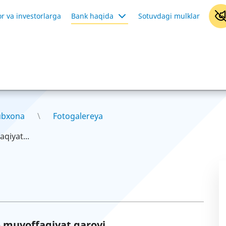
r va investorlarga
Bank haqida
Sotuvdagi mulklar
ubxona
Fotogalereya
aqiyat...
 – muvoffaqiyat garovi