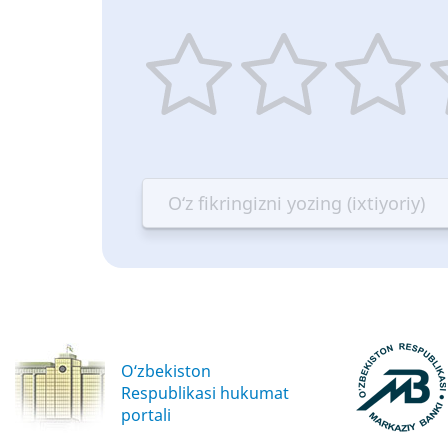
1
2
3
4
star
stars
stars
st
—
—
—
—
Terrible
Bad
OK
G
O‘zbekiston
Respublikasi hukumat
portali