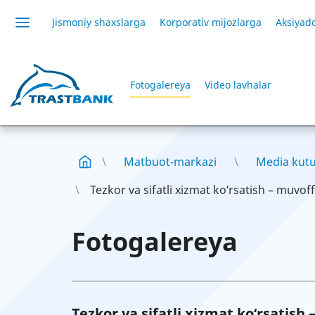
Jismoniy shaxslarga
Korporativ mijozlarga
Aksiyado
Fotogalereya
Video lavhalar
Matbuot-markazi
Media kut
Tezkor va sifatli xizmat ko‘rsatish – muvoff
Fotogalereya
Tezkor va sifatli xizmat ko‘rsatish