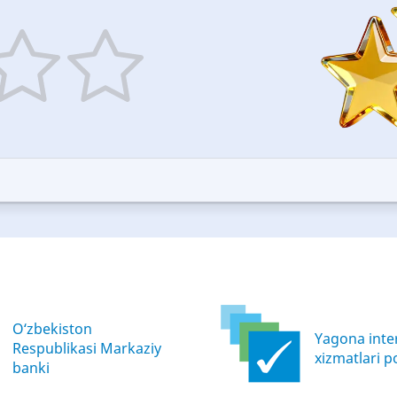
5
ars
stars
—
ood
Excellent
O‘zbekiston
Yagona inter
Respublikasi Markaziy
xizmatlari po
banki