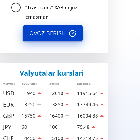
“Trastbank” XAB mijozi
emasman
OVOZ BERISH
Valyutalar kurslari
Valyuta
Sotib olish
Sotish
MB kursi
USD
11940
12010
11915.64
EUR
13250
13850
13749.46
GBP
15750
16400
16034.88
JPY
60
100
75.48
CHF
14450
15100
14719.75