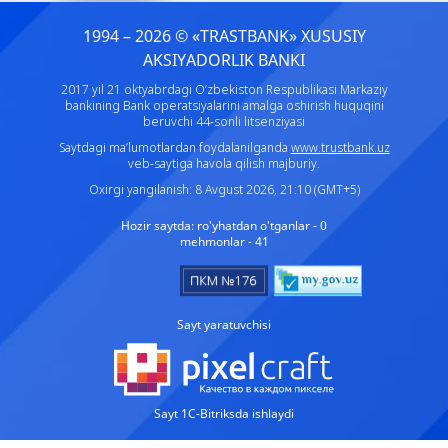
1994 – 2026 © «TRASTBANK» ХUSUSIY
AKSIYADORLIK BANKI
2017 yil 21 oktyabrdagi O‘zbekiston Respublikasi Markaziy
bankining Bank operatsiyalarini amalga oshirish huquqini
beruvchi 44-sonli litsenziyasi
Saytdagi ma’lumotlardan foydalanilganda
www.trustbank.uz
veb-saytiga havola qilish majburiy.
Oxirgi yangilanish: 8 Avgust 2026, 21:10 (GMT+5)
Hozir saytda:
ro'yhatdan o'tganlar - 0
mehmonlar - 41
Sayt yaratuvchisi
Sayt 1C-Bitriksda ishlaydi