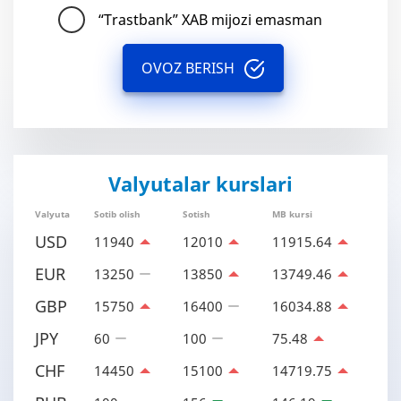
“Trastbank” XAB mijozi emasman
OVOZ BERISH
Valyutalar kurslari
Valyuta
Sotib olish
Sotish
MB kursi
USD
11940
12010
11915.64
EUR
13250
13850
13749.46
GBP
15750
16400
16034.88
JPY
60
100
75.48
CHF
14450
15100
14719.75