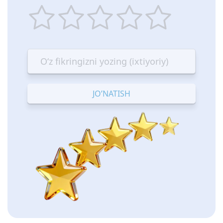
1
2
3
4
5
star
stars
stars
stars
stars
—
—
—
—
—
Terrible
Bad
OK
Good
Excellent