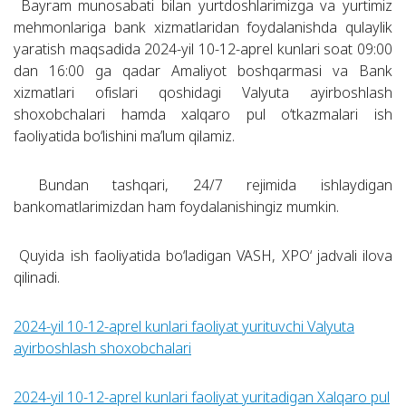
Bayram munosabati bilan yurtdoshlarimizga va yurtimiz
mehmonlariga bank xizmatlaridan foydalanishda qulaylik
yaratish maqsadida 2024-yil 10-12-aprel kunlari soat 09:00
dan 16:00 ga qadar Amaliyot boshqarmasi va Bank
xizmatlari ofislari qoshidagi Valyuta ayirboshlash
shoxobchalari hamda xalqaro pul o‘tkazmalari ish
faoliyatida bo‘lishini maʼlum qilamiz.
Bundan tashqari, 24/7 rejimida ishlaydigan
bankomatlarimizdan ham foydalanishingiz mumkin.
Quyida ish faoliyatida bo‘ladigan VASH, XPO‘ jadvali ilova
qilinadi.
2024-yil 10-12-aprel kunlari faoliyat yurituvchi Valyuta
ayirboshlash shoxobchalari
2024-yil 10-12-aprel kunlari faoliyat yuritadigan Xalqaro pul