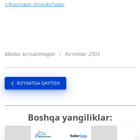
o'tkazmalari shoxobchalari
Manba: ko'rsatilmagan
/
Ko'rishlar: 2003
RO’YXATGA QAYTISH
Boshqa yangiliklar: