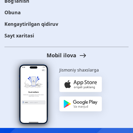
Bog‘lanish
Obuna
Kengaytirilgan qidiruv
Sayt xaritasi
Mobil ilova
Jismoniy shaxslarga