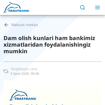
Matbuot-markazi
Dam olish kunlari ham bankimiz
xizmatlaridan foydalanishingiz
mumkin
Yangilangan sana:
5 Iyun 2026, 09:36