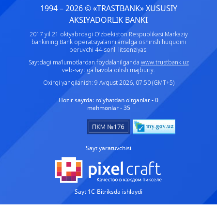
1994 – 2026 © «TRASTBANK» ХUSUSIY
AKSIYADORLIK BANKI
2017 yil 21 oktyabrdagi O‘zbekiston Respublikasi Markaziy
bankining Bank operatsiyalarini amalga oshirish huquqini
beruvchi 44-sonli litsenziyasi
Saytdagi ma’lumotlardan foydalanilganda
www.trustbank.uz
veb-saytiga havola qilish majburiy.
Oxirgi yangilanish: 9 Avgust 2026, 07:50 (GMT+5)
Hozir saytda:
ro'yhatdan o'tganlar - 0
mehmonlar - 35
Sayt yaratuvchisi
Sayt 1C-Bitriksda ishlaydi