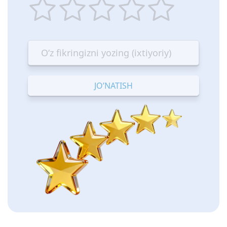
1
2
3
4
5
star
stars
stars
stars
stars
—
—
—
—
—
Terrible
Bad
OK
Good
Excellent