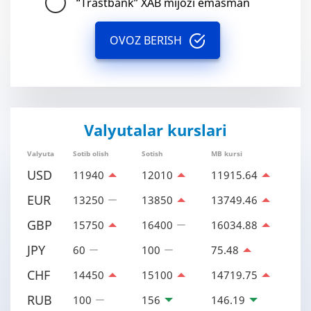
“Trastbank” XAB mijozi emasman
OVOZ BERISH
Valyutalar kurslari
Valyuta
Sotib olish
Sotish
MB kursi
USD
11940
12010
11915.64
EUR
13250
13850
13749.46
GBP
15750
16400
16034.88
JPY
60
100
75.48
CHF
14450
15100
14719.75
RUB
100
156
146.19