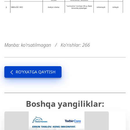
Manba: ko'rsatilmagan
/
Ko'rishlar: 266
RO’YXATGA QAYTISH
Boshqa yangiliklar: