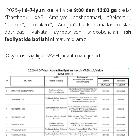
2026-yil
6–7-iyun
kunlari soat
9:00 dan 16:00 ga
qadar
“Trastbank” XAB Amaliyot boshqarmasi, “Bektemir”,
“Darxon”, “Toshkent”, “Andijon” bank xizmatlari ofislari
qoshidagi Valyuta ayirboshlash shoxobchalari
ish
faoliyatida bo‘lishini
ma’lum qilamiz.
Quyida ishlaydigan VASH jadvali ilova qilinadi: