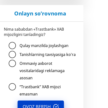
Onlayn so’rovnoma
Nima sababdan «Trastbank» XAB
mijozligini tanladingiz?
Qulay manzilda joylashgan
Tanishlarning tavsiyasiga ko'ra
Ommaviy axborot
vositalaridagi reklamaga
asosan
“Trastbank” XAB mijozi
emasman
OVOZ BERISH