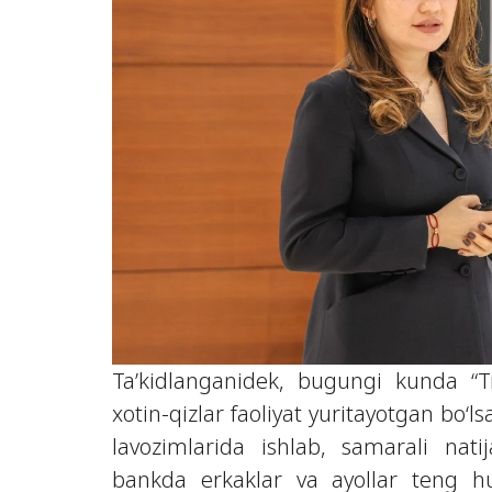
Ta’kidlanganidek, bugungi kunda “T
xotin-qizlar faoliyat yuritayotgan bo‘l
lavozimlarida ishlab, samarali na
bankda erkaklar va ayollar teng hu