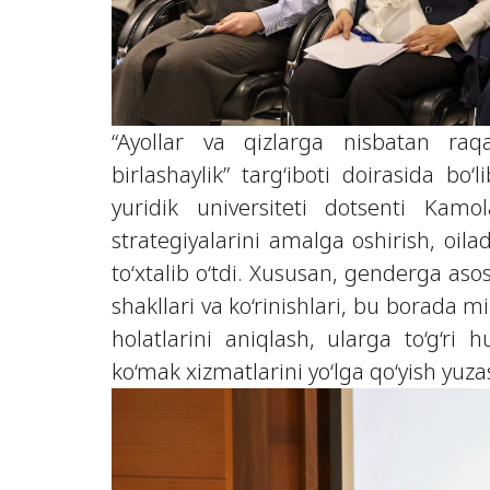
“Ayollar va qizlarga nisbatan ra
birlashaylik” targ‘iboti doirasida b
yuridik universiteti dotsenti Kamo
strategiyalarini amalga oshirish, oila
to‘xtalib o‘tdi. Xususan, genderga aso
shakllari va ko‘rinishlari, bu borada mil
holatlarini aniqlash, ularga to‘g‘ri 
ko‘mak xizmatlarini yo‘lga qo‘yish yuz