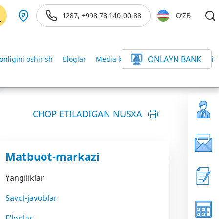
1287, +998 78 140-00-88
O’ZB
ONLAYN BANK
onligini oshirish
Bloglar
Media kutubxona
Axborot xizmati
CHOP ETILADIGAN NUSXA
Matbuot-markazi
Yangiliklar
Savol-javoblar
E’lonlar