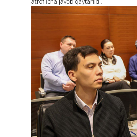
atroflicha javob qaytarildi.