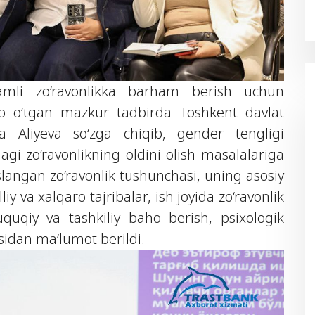
qamli zo‘ravonlikka barham berish uchun
o‘lib o‘tgan mazkur tadbirda Toshkent davlat
la Aliyeva so‘zga chiqib, gender tengligi
dagi zo‘ravonlikning oldini olish masalalariga
slangan zo‘ravonlik tushunchasi, uning asosiy
liy va xalqaro tajribalar, ish joyida zo‘ravonlik
huquqiy va tashkiliy baho berish, psixologik
asidan ma’lumot berildi.