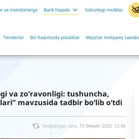
r va investorlarga
Bank haqida
Sotuvdagi mulklar
Tenderlar
Biz haqimizda yozadilar
Mijozlar moliyaviy savodx
gi va zo‘ravonligi: tushuncha,
lari” mavzusida tadbir bo‘lib o‘tdi
Yangilangan sana:
15 Dekabr 2025, 12:58