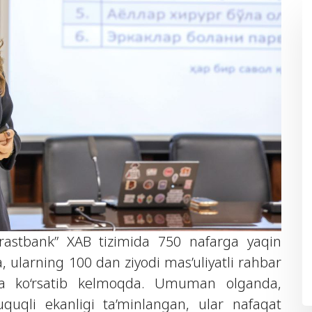
rastbank” XAB tizimida 750 nafarga yaqin
sa, ularning 100 dan ziyodi mas’uliyatli rahbar
tija ko‘rsatib kelmoqda. Umuman olganda,
quqli ekanligi ta’minlangan, ular nafaqat