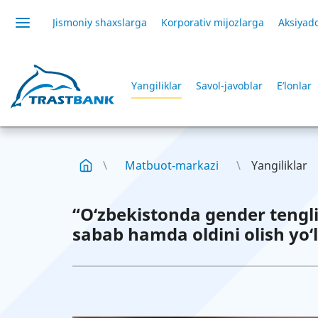
Jismoniy shaxslarga
Korporativ mijozlarga
Aksiyado
Yangiliklar
Savol-javoblar
E’lonlar
Matbuot-markazi
Yangiliklar
“O‘zbekistonda gender tengli
sabab hamda oldini olish yo‘l