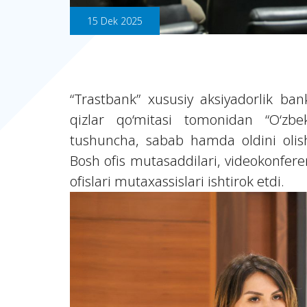
15 Dek 2025
“Trastbank” xususiy aksiyadorlik ba
qizlar qo‘mitasi tomonidan “O‘zbek
tushuncha, sabab hamda oldini olish 
Bosh ofis mutasaddilari, videokonfer
ofislari mutaxassislari ishtirok etdi.