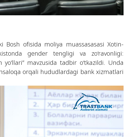
nki Bosh ofisida moliya muassasasasi Xotin-
istonda gender tengligi va zo‘ravonligi:
yo‘llari” mavzusida tadbir o‘tkazildi. Unda
ensaloqa orqali hududlardagi bank xizmatlari