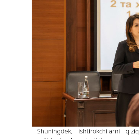
Shuningdek, ishtirokchilarni qizi