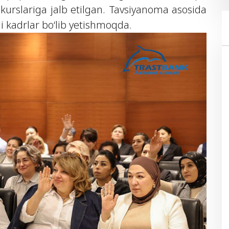
h kurslariga jalb etilgan. Tavsiyanoma asosida
ali kadrlar bo‘lib yetishmoqda.