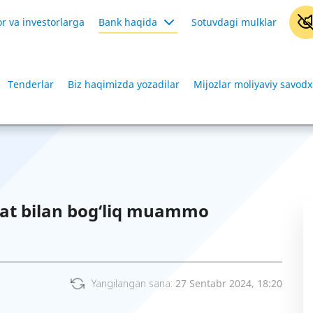
r va investorlarga
Bank haqida
Sotuvdagi mulklar
Tenderlar
Biz haqimizda yozadilar
Mijozlar moliyaviy savodx
t bilan bog‘liq muammo
Yangilangan sana:
27 Sentabr 2024, 18:20