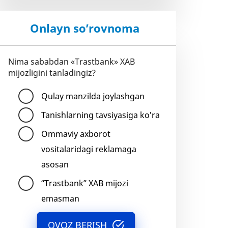
Onlayn so’rovnoma
Nima sababdan «Trastbank» XAB
mijozligini tanladingiz?
Qulay manzilda joylashgan
Tanishlarning tavsiyasiga ko'ra
Ommaviy axborot
vositalaridagi reklamaga
asosan
“Trastbank” XAB mijozi
emasman
OVOZ BERISH