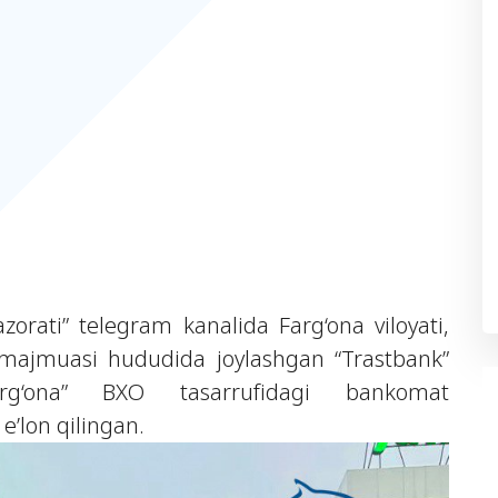
orati” telegram kanalida Farg‘ona viloyati,
 majmuasi hududida joylashgan “Trastbank”
arg‘ona” BXO tasarrufidagi bankomat
e’lon qilingan.