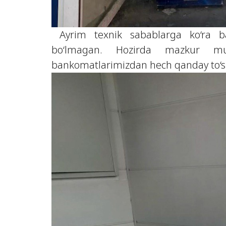
Ayrim texnik sabablarga ko‘ra b
bo‘lmagan. Hozirda mazkur mu
bankomatlarimizdan hech qanday to‘s