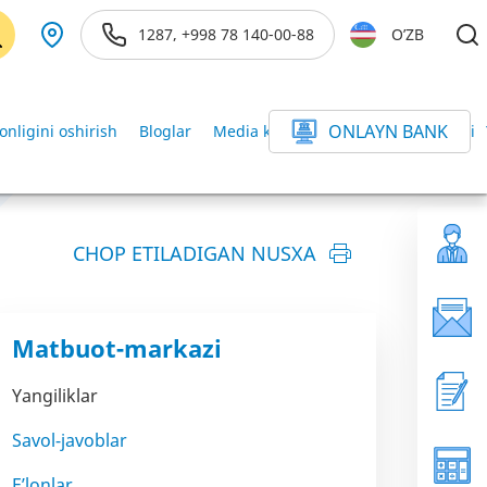
1287, +998 78 140-00-88
O’ZB
ONLAYN BANK
onligini oshirish
Bloglar
Media kutubxona
Axborot xizmati
CHOP ETILADIGAN NUSXA
Matbuot-markazi
Yangiliklar
Savol-javoblar
E’lonlar