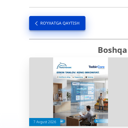
RO’YXATGA QAYTISH
Boshqa 
7 Avgust 2026