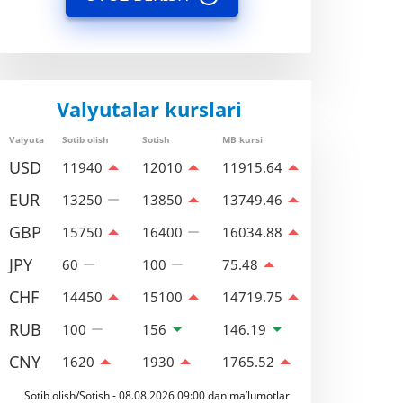
Valyutalar kurslari
Valyuta
Sotib olish
Sotish
MB kursi
USD
11940
12010
11915.64
EUR
13250
13850
13749.46
GBP
15750
16400
16034.88
JPY
60
100
75.48
CHF
14450
15100
14719.75
RUB
100
156
146.19
CNY
1620
1930
1765.52
Sotib olish/Sotish - 08.08.2026 09:00 dan ma’lumotlar