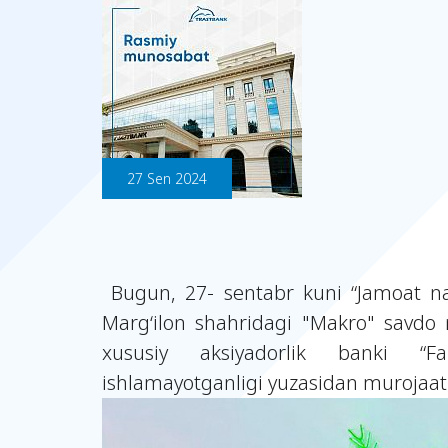
27 Sen 2024
Bugun, 27- sentabr kuni “Jamoat naz
Marg‘ilon shahridagi "Makro" savdo
xususiy aksiyadorlik banki “F
ishlamayotganligi yuzasidan murojaat 