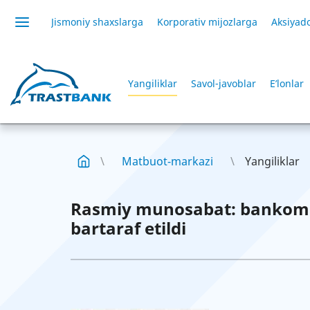
Jismoniy shaxslarga
Korporativ mijozlarga
Aksiyado
Yangiliklar
Savol-javoblar
E’lonlar
Matbuot-markazi
Yangiliklar
Rasmiy munosabat: bankoma
bartaraf etildi