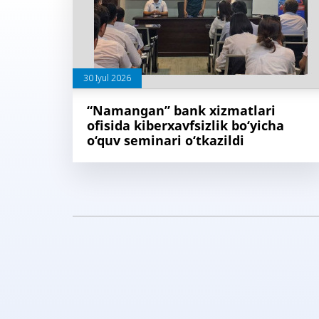
30 Iyul 2026
“Namangan” bank xizmatlari
ofisida kiberxavfsizlik bo‘yicha
o‘quv seminari o‘tkazildi