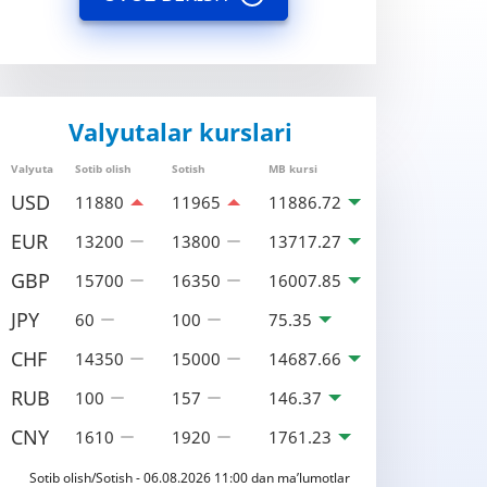
Valyutalar kurslari
Valyuta
Sotib olish
Sotish
MB kursi
USD
11880
11965
11886.72
EUR
13200
13800
13717.27
GBP
15700
16350
16007.85
JPY
60
100
75.35
CHF
14350
15000
14687.66
RUB
100
157
146.37
CNY
1610
1920
1761.23
Sotib olish/Sotish - 06.08.2026 11:00 dan ma’lumotlar