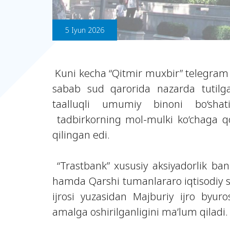
5 Iyun 2026
Kuni kecha “Qitmir muxbir” telegram 
sabab sud qarorida nazarda tutilg
taalluqli umumiy binoni bo‘shat
tadbirkorning mol-mulki ko‘chaga q
qilingan edi.
“Trastbank” xususiy aksiyadorlik ba
hamda Qarshi tumanlararo iqtisodiy su
ijrosi yuzasidan Majburiy ijro byur
amalga oshirilganligini ma’lum qiladi.