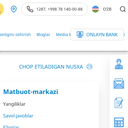
1287, +998 78 140-00-88
O’ZB
ONLAYN BANK
onligini oshirish
Bloglar
Media kutubxona
Axborot xizmati
CHOP ETILADIGAN NUSXA
Matbuot-markazi
Yangiliklar
Savol-javoblar
E’lonlar