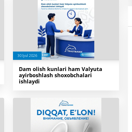
30 Iyul 2026
Dam olish kunlari ham Valyuta
ayirboshlash shoxobchalari
ishlaydi