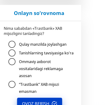
Onlayn so’rovnoma
Nima sababdan «Trastbank» XAB
mijozligini tanladingiz?
Qulay manzilda joylashgan
Tanishlarning tavsiyasiga ko'ra
Ommaviy axborot
vositalaridagi reklamaga
asosan
“Trastbank” XAB mijozi
emasman
OVOZ BERISH