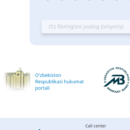
1
2
3
4
star
stars
stars
st
—
—
—
—
Terrible
Bad
OK
G
O‘zbekiston
Respublikasi hukumat
portali
Call center