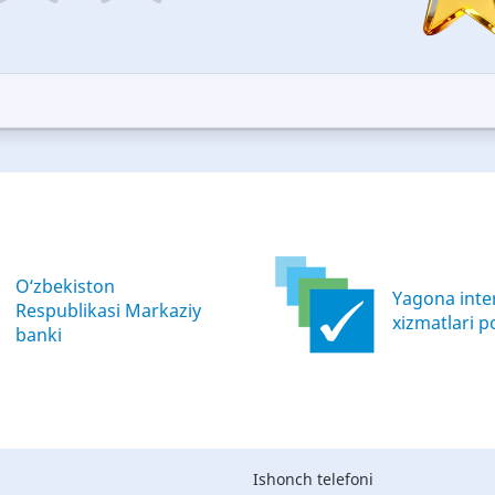
5
ars
stars
—
ood
Excellent
O‘zbekiston
Yagona inter
Respublikasi Markaziy
xizmatlari po
banki
Ishonch telefoni