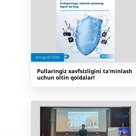
4 Avgust 2026
Pullaringiz xavfsizligini ta’minlash
uchun oltin qoidalar!