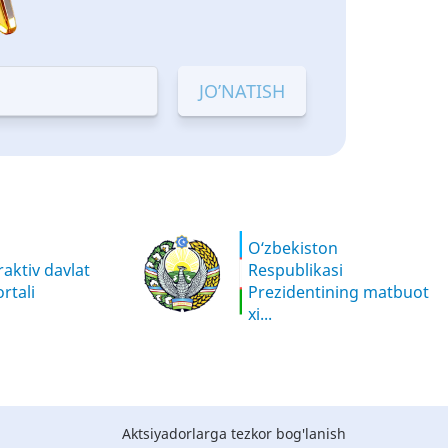
O‘zbekiston
aktiv davlat
Respublikasi
rtali
Prezidentining matbuot
xi...
Aktsiyadorlarga tezkor bog'lanish