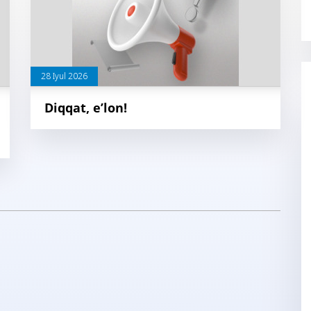
28 Iyul 2026
Diqqat, e’lon!