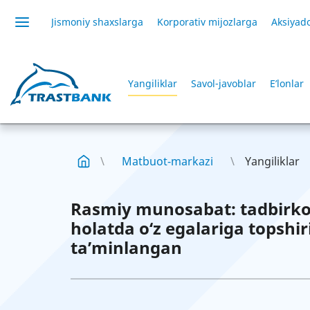
Jismoniy shaxslarga
Korporativ mijozlarga
Aksiyado
Yangiliklar
Savol-javoblar
E’lonlar
Matbuot-markazi
Yangiliklar
Rasmiy munosabat: tadbirkor
holatda o‘z egalariga topshir
ta’minlangan