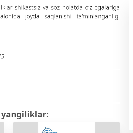
lar shikastsiz va soz holatda o‘z egalariga
alohida joyda saqlanishi ta’minlanganligi
75
yangiliklar: