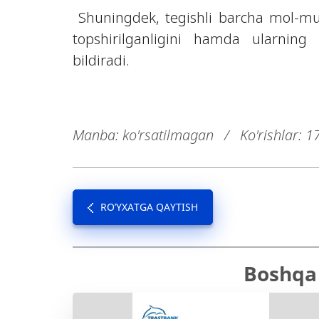
Shuningdek, tegishli barcha mol-mulk
topshirilganligini hamda ularning 
bildiradi.
Manba: ko'rsatilmagan
/
Ko'rishlar: 1
RO’YXATGA QAYTISH
Boshqa 