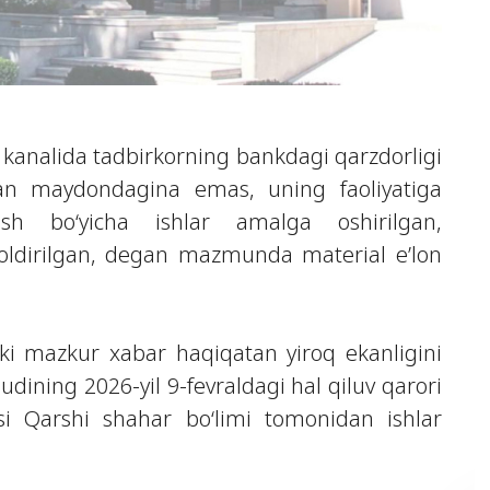
kanalida tadbirkorning bankdagi qarzdorligi
an maydondagina emas, uning faoliyatiga
ish bo‘yicha ishlar amalga oshirilgan,
oldirilgan, degan mazmunda material e’lon
nki mazkur xabar haqiqatan yiroq ekanligini
dining 2026-yil 9-fevraldagi hal qiluv qarori
osi Qarshi shahar bo‘limi tomonidan ishlar