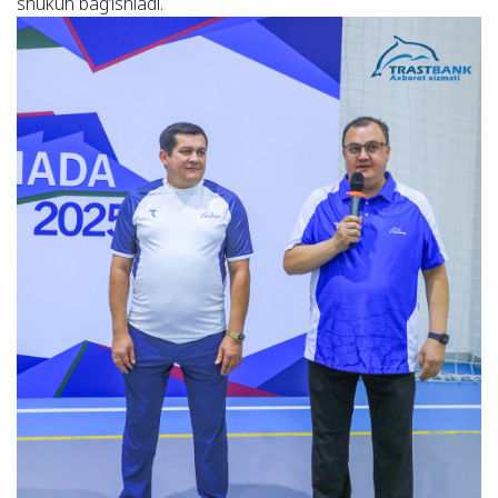
shukuh bag‘ishladi.