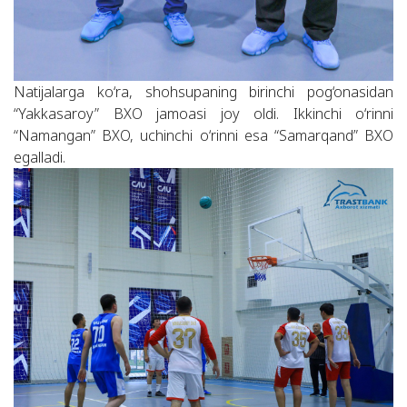
Natijalarga ko‘ra, shohsupaning birinchi pog‘onasidan
“Yakkasaroy” BXO jamoasi joy oldi. Ikkinchi o‘rinni
“Namangan” BXO, uchinchi o‘rinni esa “Samarqand” BXO
egalladi.