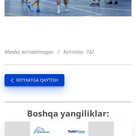
Manba: ko'rsatilmagan
/
Ko'rishlar: 742
RO’YXATGA QAYTISH
Boshqa yangiliklar: