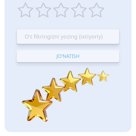
1
2
3
4
5
star
stars
stars
stars
stars
—
—
—
—
—
Terrible
Bad
OK
Good
Excellent