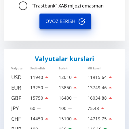
“Trastbank” XAB mijozi emasman
OVOZ BERISH
Valyutalar kurslari
Valyuta
Sotib olish
Sotish
MB kursi
USD
11940
12010
11915.64
EUR
13250
13850
13749.46
GBP
15750
16400
16034.88
JPY
60
100
75.48
CHF
14450
15100
14719.75
RUB
100
156
146.19