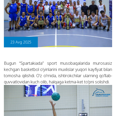
23 Avg 2025
Bugun “Spartakiada” sport musobaqalarida murosasiz
kechgan basketbol o‘yinlarini muxlislar yuqori kayfiyat bilan
tomosha qilishdi. O‘z o‘rnida, ishtirokchilar ularning qo‘llab-
quvvatlovidan kuch olib, halqaga ketma-ket to‘pni solishdi.