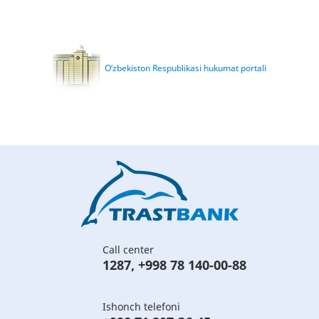
O‘zbekiston Respublikasi hukumat portali
Call center
1287
,
+998 78 140-00-88
Ishonch telefoni