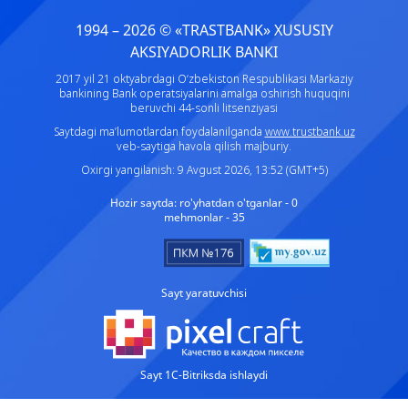
1994 – 2026 © «TRASTBANK» ХUSUSIY
AKSIYADORLIK BANKI
2017 yil 21 oktyabrdagi O‘zbekiston Respublikasi Markaziy
bankining Bank operatsiyalarini amalga oshirish huquqini
beruvchi 44-sonli litsenziyasi
Saytdagi ma’lumotlardan foydalanilganda
www.trustbank.uz
veb-saytiga havola qilish majburiy.
Oxirgi yangilanish: 9 Avgust 2026, 13:52 (GMT+5)
Hozir saytda:
ro'yhatdan o'tganlar - 0
mehmonlar - 35
Sayt yaratuvchisi
Sayt 1C-Bitriksda ishlaydi