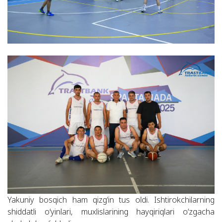
Yakuniy bosqich ham qizg‘in tus oldi. Ishtirokchilarning
shiddatli o‘yinlari, muxlislarining hayqiriqlari o‘zgacha