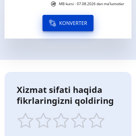
MB kursi - 07.08.2026 dan ma’lumotlar
KONVERTER
Xizmat sifati haqida
fikrlaringizni qoldiring
1
2
3
4
5