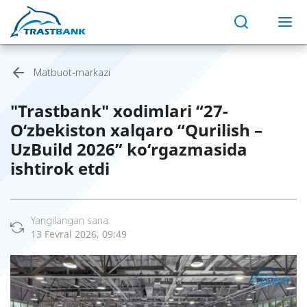
Matbuot-markazi
"Trastbank" xodimlari “27-
O‘zbekiston xalqaro “Qurilish –
UzBuild 2026” ko‘rgazmasida
ishtirok etdi
Yangilangan sana:
13 Fevral 2026, 09:49