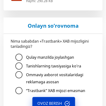
Hajmi: 290.28 KB
Onlayn so’rovnoma
Nima sababdan «Trastbank» XAB mijozligini
tanladingiz?
Qulay manzilda joylashgan
Tanishlarning tavsiyasiga ko'ra
Ommaviy axborot vositalaridagi
reklamaga asosan
“Trastbank” XAB mijozi emasman
OVOZ BERISH