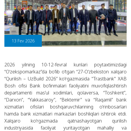
13 Fev 2026
2026 yilning 10-12-fevral kunlari poytaxtimizdagi
“O‘zekspomarkaz”da bo‘lib o‘tgan “27-O‘zbekiston xalqaro
“Qurilish – UzBuild 2026” ko‘rgazmasida "Trastbank" XAB
Bosh ofisi Bank bo‘linmalari faoliyatini muvofiqlashtirish
departamenti masʼul xodimlari, qolaversa, “Toshkent”,
“Darxon”, “Yakkasaroy”, “Bektemir” va “Raqamli” bank
xizmatlari ofislari boshqaruvchilarining o‘rinbosarlari
hamda bank xizmatlari markazlari boshliqlari ishtirok etdi.
Xalqaro ko‘rgazmada qatnashayotgan qurilish
industriyasida faoliyat yuritayotgan mahalliy va