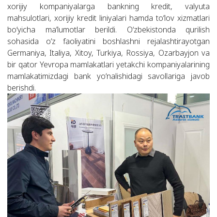
xorijiy kompaniyalarga bankning kredit, valyuta
mahsulotlari, xorijiy kredit liniyalari hamda to‘lov xizmatlari
bo‘yicha maʼlumotlar berildi. O‘zbekistonda qurilish
sohasida o‘z faoliyatini boshlashni rejalashtirayotgan
Germaniya, Italiya, Xitoy, Turkiya, Rossiya, Ozarbayjon va
bir qator Yevropa mamlakatlari yetakchi kompaniyalarining
mamlakatimizdagi bank yo‘nalishidagi savollariga javob
berishdi.