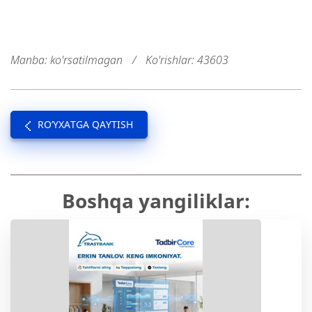
Manba: ko'rsatilmagan
/
Ko'rishlar: 43603
RO’YXATGA QAYTISH
Boshqa yangiliklar: