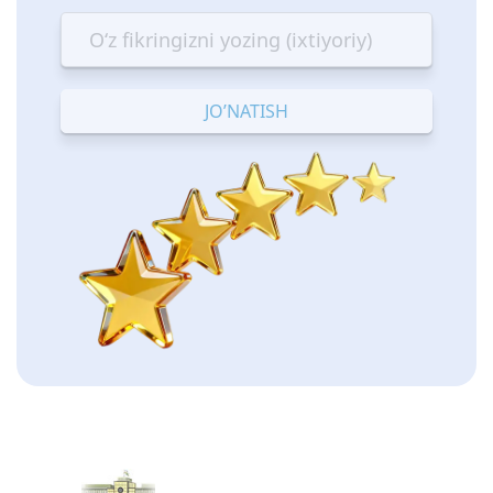
star
stars
stars
stars
stars
—
—
—
—
—
Terrible
Bad
OK
Good
Excellent