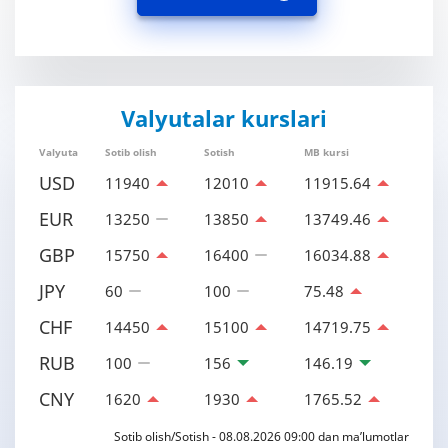
Valyutalar kurslari
Valyuta
Sotib olish
Sotish
MB kursi
USD
11940
12010
11915.64
EUR
13250
13850
13749.46
GBP
15750
16400
16034.88
JPY
60
100
75.48
CHF
14450
15100
14719.75
RUB
100
156
146.19
CNY
1620
1930
1765.52
Sotib olish/Sotish - 08.08.2026 09:00 dan ma’lumotlar