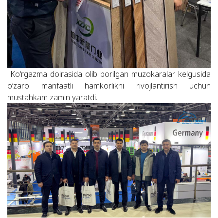
Ko‘rgazma doirasida olib borilgan muzokaralar kelgusida
o‘zaro manfaatli hamkorlikni rivojlantirish uchun
mustahkam zamin yaratdi.