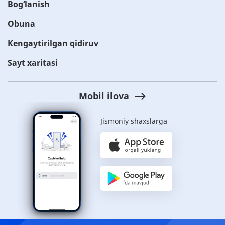
Bog‘lanish
Obuna
Kengaytirilgan qidiruv
Sayt xaritasi
Mobil ilova
Jismoniy shaxslarga