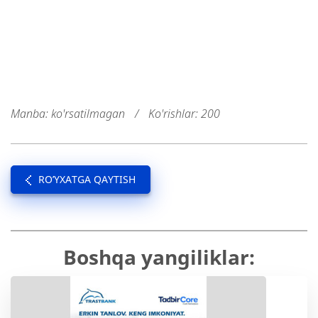
Manba: ko'rsatilmagan
/
Ko'rishlar: 200
RO’YXATGA QAYTISH
Boshqa yangiliklar: