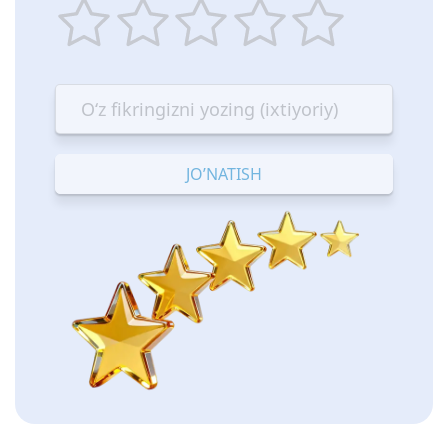
1
2
3
4
5
star
stars
stars
stars
stars
—
—
—
—
—
Terrible
Bad
OK
Good
Excellent