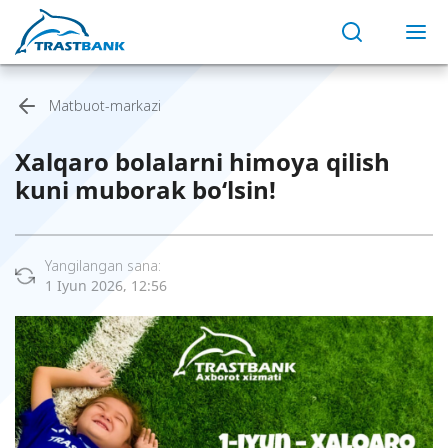
Matbuot-markazi
Xalqaro bolalarni himoya qilish
kuni muborak bo‘lsin!
Yangilangan sana:
1 Iyun 2026, 12:56