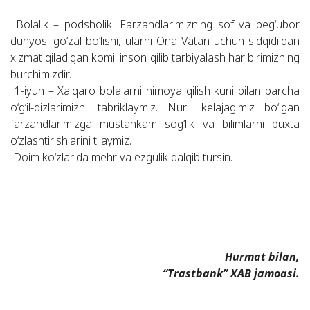
Bolalik – podsholik. Farzandlarimizning sof va beg‘ubor
dunyosi go‘zal bo‘lishi, ularni Ona Vatan uchun sidqidildan
xizmat qiladigan komil inson qilib tarbiyalash har birimizning
burchimizdir.
1-iyun – Xalqaro bolalarni himoya qilish kuni bilan barcha
o‘g‘il-qizlarimizni tabriklaymiz. Nurli kelajagimiz bo‘lgan
farzandlarimizga mustahkam sog‘lik va bilimlarni puxta
o‘zlashtirishlarini tilaymiz.
Doim ko‘zlarida mehr va ezgulik qalqib tursin.
Hurmat bilan,
“Trastbank” XAB jamoasi.