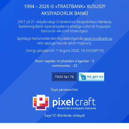
1994 – 2026 © «TRASTBANK» ХUSUSIY
AKSIYADORLIK BANKI
2017 yil 21 oktyabrdagi O‘zbekiston Respublikasi Markaziy
bankining Bank operatsiyalarini amalga oshirish huquqini
beruvchi 44-sonli litsenziyasi
Saytdagi ma’lumotlardan foydalanilganda
www.trustbank.uz
veb-saytiga havola qilish majburiy.
Oxirgi yangilanish: 7 Avgust 2026, 18:20 (GMT+5)
Hozir saytda:
ro'yhatdan o'tganlar - 0
mehmonlar - 22
Sayt yaratuvchisi
Sayt 1C-Bitriksda ishlaydi