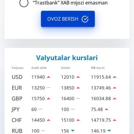
“Trastbank” XAB mijozi emasman
OVOZ BERISH
Valyutalar kurslari
Valyuta
Sotib olish
Sotish
MB kursi
USD
11940
12010
11915.64
EUR
13250
13850
13749.46
GBP
15750
16400
16034.88
JPY
60
100
75.48
CHF
14450
15100
14719.75
RUB
100
156
146.19