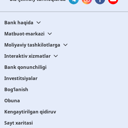
Bank haqida
Matbuot-markazi
Moliyaviy tashkilotlarga
Interaktiv xizmatlar
Bank qonunchiligi
Investitsiyalar
Bog‘lanish
Obuna
Kengaytirilgan qidiruv
Sayt xaritasi