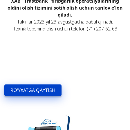
XAB "Trastbank" firibgarlik operatsiyalarining
oldini olish tizimini sotib olish uchun tanlov e'lon
qiladi.
Takliflar 2023-yil 23-avgustgacha qabul qilinadi.
Texnik topshiriq olish uchun telefon (71) 207-62-63
RO’YXATGA QAYTISH