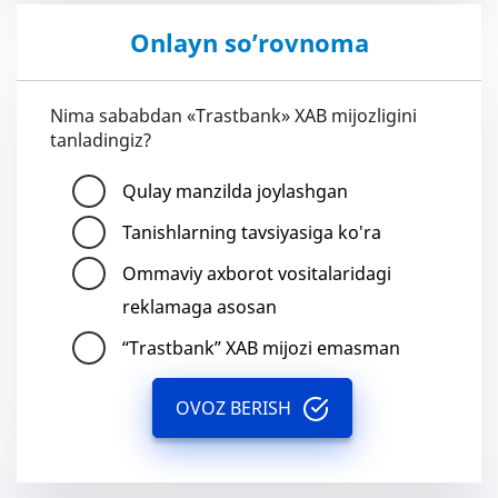
Onlayn so’rovnoma
Nima sababdan «Trastbank» XAB mijozligini
tanladingiz?
Qulay manzilda joylashgan
Tanishlarning tavsiyasiga ko'ra
Ommaviy axborot vositalaridagi
reklamaga asosan
“Trastbank” XAB mijozi emasman
OVOZ BERISH