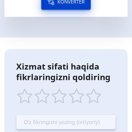
KONVERTER
Xizmat sifati haqida
fikrlaringizni qoldiring
1
2
3
4
5
star
stars
stars
stars
stars
—
—
—
—
—