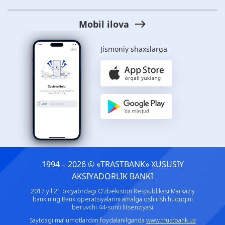
Mobil ilova
Jismoniy shaxslarga
1994 – 2026 © «TRASTBANK» ХUSUSIY
AKSIYADORLIK BANKI
2017 yil 21 oktyabrdagi O‘zbekiston Respublikasi Markaziy
bankining Bank operatsiyalarini amalga oshirish huquqini
beruvchi 44-sonli litsenziyasi
Saytdagi ma’lumotlardan foydalanilganda
www.trustbank.uz