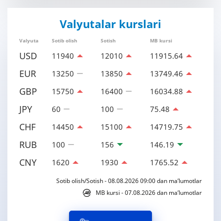
Valyutalar kurslari
Valyuta
Sotib olish
Sotish
MB kursi
USD
11940
12010
11915.64
EUR
13250
13850
13749.46
GBP
15750
16400
16034.88
JPY
60
100
75.48
CHF
14450
15100
14719.75
RUB
100
156
146.19
CNY
1620
1930
1765.52
Sotib olish/Sotish - 08.08.2026 09:00 dan ma’lumotlar
MB kursi - 07.08.2026 dan ma’lumotlar