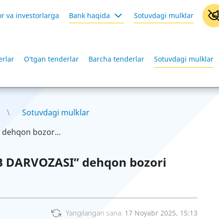
r va investorlarga
Bank haqida
Sotuvdagi mulklar
rlar
O'tgan tenderlar
Barcha tenderlar
Sotuvdagi mulklar
Sotuvdagi mulklar
dehqon bozor...
B DARVOZASI” dehqon bozori
Yangilangan sana:
17 Noyabr 2025, 15:13