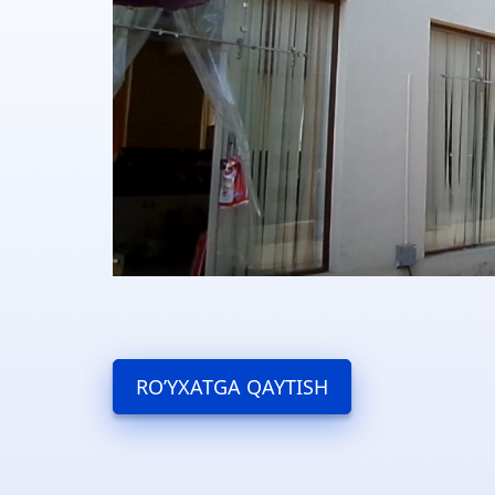
RO’YXATGA QAYTISH