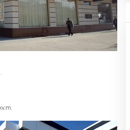
.
kv.m.