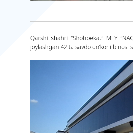
Qarshi shahri “Shohbekat” MFY “NA
joylashgan 42 ta savdo do‘koni binosi s