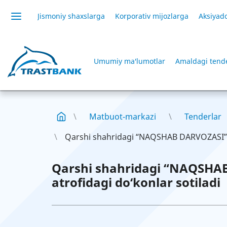
Jismoniy shaxslarga
Korporativ mijozlarga
Aksiyado
Umumiy ma'lumotlar
Amaldagi tende
Matbuot-markazi
Tenderlar
Qarshi shahridagi “NAQSHAB DARVOZASI” 
Qarshi shahridagi “NAQSHA
atrofidagi do‘konlar sotiladi