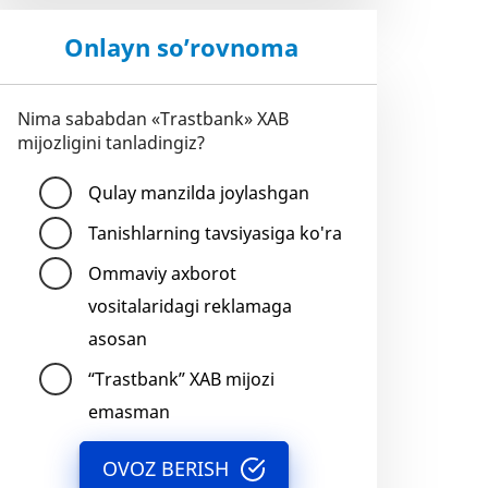
Onlayn so’rovnoma
Nima sababdan «Trastbank» XAB
mijozligini tanladingiz?
Qulay manzilda joylashgan
Tanishlarning tavsiyasiga ko'ra
Ommaviy axborot
vositalaridagi reklamaga
asosan
“Trastbank” XAB mijozi
emasman
OVOZ BERISH