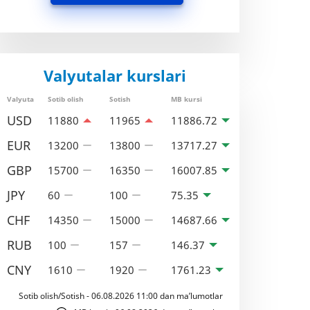
Valyutalar kurslari
Valyuta
Sotib olish
Sotish
MB kursi
USD
11880
11965
11886.72
EUR
13200
13800
13717.27
GBP
15700
16350
16007.85
JPY
60
100
75.35
CHF
14350
15000
14687.66
RUB
100
157
146.37
CNY
1610
1920
1761.23
Sotib olish/Sotish - 06.08.2026 11:00 dan ma’lumotlar