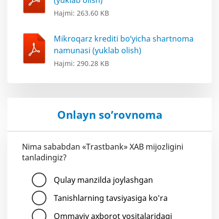
(yuklab olish)
Hajmi: 263.60 KB
Mikroqarz krediti bo‘yicha shartnoma
namunasi (yuklab olish)
Hajmi: 290.28 KB
Onlayn so’rovnoma
Nima sababdan «Trastbank» XAB mijozligini
tanladingiz?
Qulay manzilda joylashgan
Tanishlarning tavsiyasiga ko'ra
Ommaviy axborot vositalaridagi