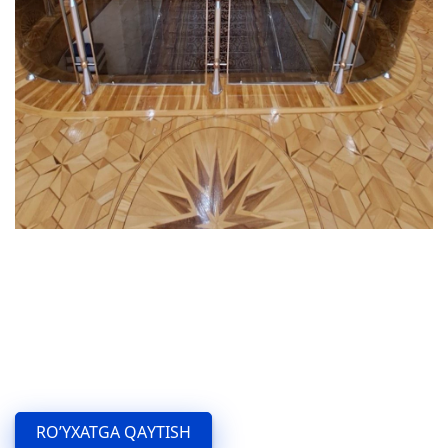
RO’YXATGA QAYTISH