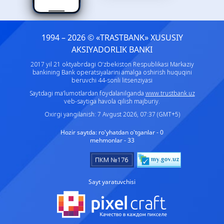
1994 – 2026 © «TRASTBANK» ХUSUSIY
AKSIYADORLIK BANKI
2017 yil 21 oktyabrdagi O‘zbekiston Respublikasi Markaziy
bankining Bank operatsiyalarini amalga oshirish huquqini
beruvchi 44-sonli litsenziyasi
Saytdagi ma’lumotlardan foydalanilganda
www.trustbank.uz
veb-saytiga havola qilish majburiy.
Oxirgi yangilanish: 7 Avgust 2026, 07:37 (GMT+5)
Hozir saytda:
ro'yhatdan o'tganlar - 0
mehmonlar - 33
Sayt yaratuvchisi