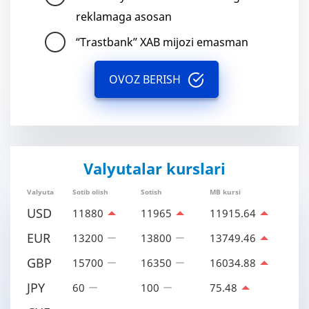
reklamaga asosan
“Trastbank” XAB mijozi emasman
OVOZ BERISH
Valyutalar kurslari
Valyuta
Sotib olish
Sotish
MB kursi
USD
11880
11965
11915.64
EUR
13200
13800
13749.46
GBP
15700
16350
16034.88
JPY
60
100
75.48