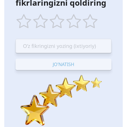
fikrlaringizni qoldiring
1
2
3
4
5
star
stars
stars
stars
stars
—
—
—
—
—
Terrible
Bad
OK
Good
Excellent