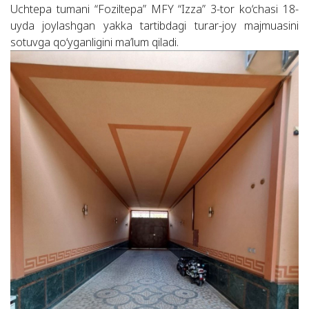
Uchtepa tumani “Foziltepa” MFY “Izza” 3-tor ko‘chasi 18-
uyda joylashgan yakka tartibdagi turar-joy majmuasini
sotuvga qo‘yganligini ma’lum qiladi.