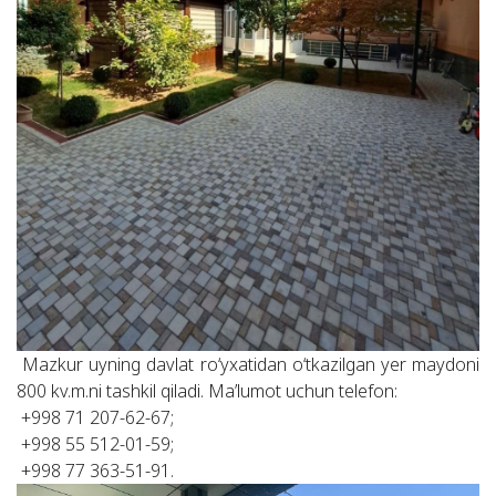
Mazkur uyning davlat ro‘yxatidan o‘tkazilgan yer maydoni
800 kv.m.ni tashkil qiladi. Ma’lumot uchun telefon:
+998 71 207-62-67;
+998 55 512-01-59;
+998 77 363-51-91.