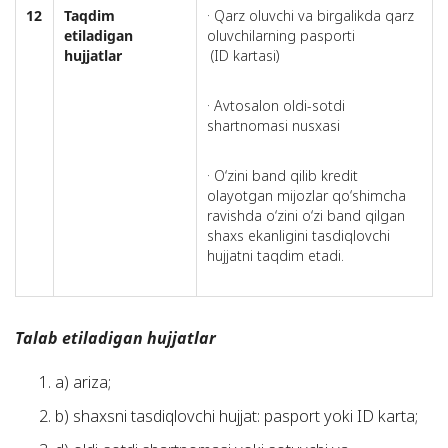
12
Taqdim
· Qarz oluvchi va birgalikda qarz
etiladigan
oluvchilarning pasporti
hujjatlar
(ID kartasi)
· Avtosalon oldi-sotdi
shartnomasi nusxasi
· O‘zini band qilib kredit
olayotgan mijozlar qo‘shimcha
ravishda o‘zini o‘zi band qilgan
shaxs ekanligini tasdiqlovchi
hujjatni taqdim etadi.
Talab etiladigan hujjatlar
a) ariza;
b) shaxsni tasdiqlovchi hujjat: pasport yoki ID karta;