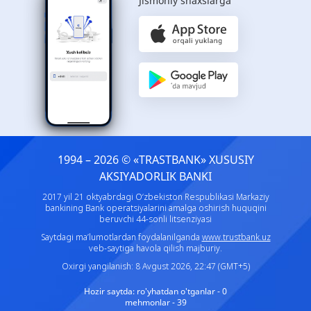
Jismoniy shaxslarga
1994 – 2026 © «TRASTBANK» ХUSUSIY
AKSIYADORLIK BANKI
2017 yil 21 oktyabrdagi O‘zbekiston Respublikasi Markaziy
bankining Bank operatsiyalarini amalga oshirish huquqini
beruvchi 44-sonli litsenziyasi
Saytdagi ma’lumotlardan foydalanilganda
www.trustbank.uz
veb-saytiga havola qilish majburiy.
Oxirgi yangilanish: 8 Avgust 2026, 22:47 (GMT+5)
Hozir saytda:
ro'yhatdan o'tganlar - 0
mehmonlar - 39