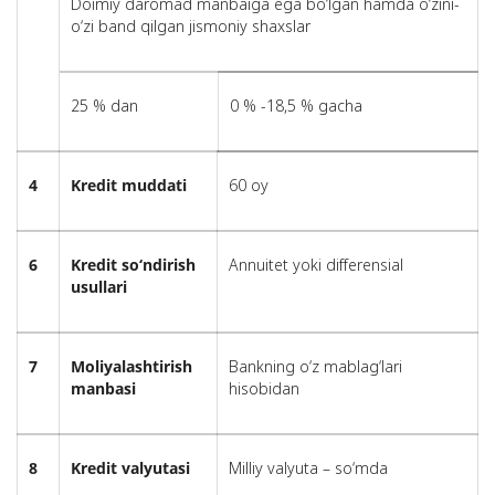
Doimiy daromad manbaiga ega bo‘lgan hamda o‘zini-
o‘zi band qilgan jismoniy shaxslar
25 % dan
0 % -18,5 % gacha
4
Kredit muddati
60 oy
6
Kredit so‘ndirish
Annuitet yoki differensial
usullari
7
Moliyalashtirish
Bankning o‘z mablag‘lari
manbasi
hisobidan
8
Kredit valyutasi
Milliy valyuta – so‘mda