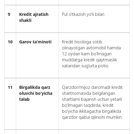
9
Kredit ajratish
Pul o‘tkazish yo‘li bilan
shakli
1
0
Garov ta’minoti
Kredit hisobiga sotib
olinayotgan avtomobil hamda
12 oydan kam bo‘lmagan
muddatga kredit qaytmaslik
xataridan sug‘urta polisi.
11
Birgalikda qarz
Qarzdor/mijoz daromadi kredit
oluvchi bo‘yicha
shartnomasida belgilangan
talab
shartlarni bajarish uchun yetarli
bo‘lmagan taqdirda, kredit
bo‘yicha ikkitagacha birgalikda
qarzdor qabul qilinishi mumkin.