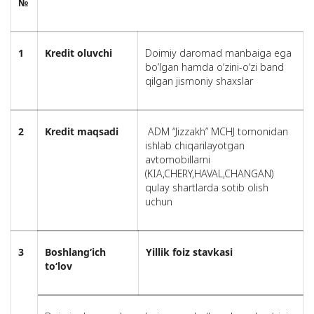
№
1
Kredit oluvchi
Doimiy daromad manbaiga ega
bo‘lgan hamda o‘zini-o‘zi band
qilgan jismoniy shaxslar
2
Kredit maqsadi
ADM “Jizzakh” MCHJ tomonidan
ishlab chiqarilayotgan
avtomobillarni
(KIA,CHERY,HAVAL,CHANGAN)
qulay shartlarda sotib olish
uchun
3
Boshlang‘ich
Yillik foiz stavkasi
to‘lov