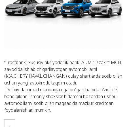
“Trastbank” xususiy aksiyadorlik banki ADM “Jizzakh” MCHJ
zavodida ishlab chiqarilayotgan avtomobillarni
(KIA,CHERY,HAVAL,CHANGAN) qulay shartlarda sotib olish
uchun yangi avtokredit taqdim etadi.
Doimiy daromad manbaiga ega bo‘lgan hamda o‘zini-o‘zi
band qilgan jismoniy shaxslar birlamchi bozordan ushbu
avtomobillarni sotib olish maqsadida mazkur kreditdan
foydalanishlari mumkin.