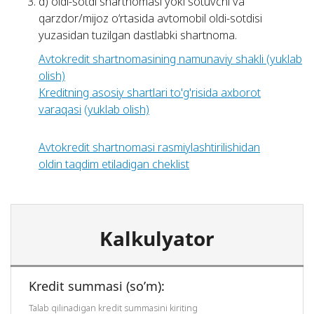
d) oldi-sotdi shartnomasi yoki sotuvchi va
qarzdor/mijoz o‘rtasida avtomobil oldi-sotdisi
yuzasidan tuzilgan dastlabki shartnoma.
Avtokredit shartnomasining namunaviy shakli (yuklab
olish)
Kreditning asosiy shartlari to'g'risida axborot
varaqasi
(yuklab olish)
Avtokredit shartnomasi rasmiylashtirilishidan
oldin taqdim etiladigan cheklist
Kalkulyator
Kredit summasi (so’m):
Talab qilinadigan kredit summasini kiriting