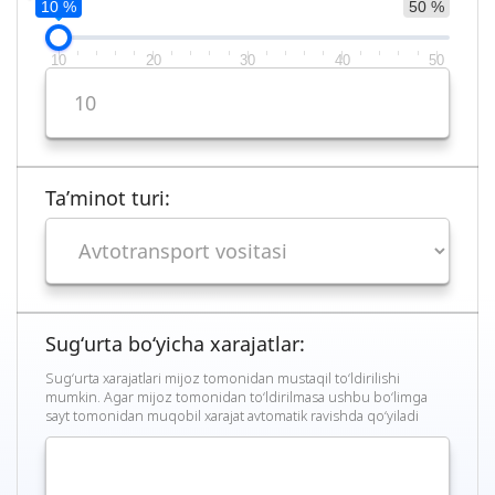
10 %
50 %
10
20
30
40
50
Ta’minot turi:
Sug‘urta bo‘yicha xarajatlar:
Sug‘urta xarajatlari mijoz tomonidan mustaqil to‘ldirilishi
mumkin. Agar mijoz tomonidan to‘ldirilmasa ushbu bo‘limga
sayt tomonidan muqobil xarajat avtomatik ravishda qo‘yiladi