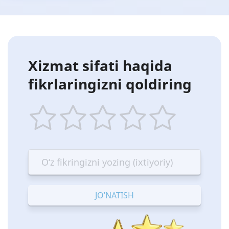
Xizmat sifati haqida
fikrlaringizni qoldiring
1
2
3
4
5
star
stars
stars
stars
stars
—
—
—
—
—
Terrible
Bad
OK
Good
Excellent