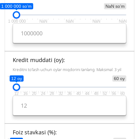
1 000 000 so’m
NaN so’m
1 000 000
NaN
NaN
NaN
NaN
Kredit muddati (oy):
Kreditni to’lash uchun oylar miqdorini tanlang. Maksimal: 3 yil
12 oy
60 oy
12
16
20
24
28
32
36
40
44
48
52
56
60
Foiz stavkasi (%):