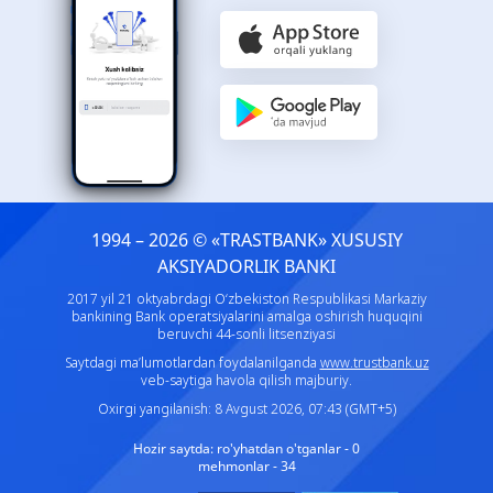
1994 – 2026 © «TRASTBANK» ХUSUSIY
AKSIYADORLIK BANKI
2017 yil 21 oktyabrdagi O‘zbekiston Respublikasi Markaziy
bankining Bank operatsiyalarini amalga oshirish huquqini
beruvchi 44-sonli litsenziyasi
Saytdagi ma’lumotlardan foydalanilganda
www.trustbank.uz
veb-saytiga havola qilish majburiy.
Oxirgi yangilanish: 8 Avgust 2026, 07:43 (GMT+5)
Hozir saytda:
ro'yhatdan o'tganlar - 0
mehmonlar - 34