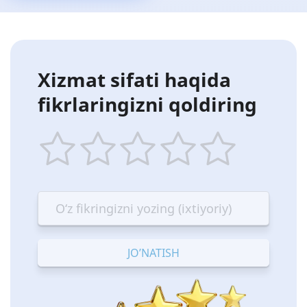
Xizmat sifati haqida
fikrlaringizni qoldiring
1
2
3
4
5
star
stars
stars
stars
stars
—
—
—
—
—
Terrible
Bad
OK
Good
Excellent