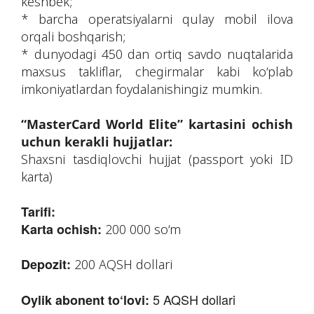
keshbek;
* barcha operatsiyalarni qulay mobil ilova
orqali boshqarish;
* dunyodagi 450 dan ortiq savdo nuqtalarida
maxsus takliflar, chegirmalar kabi ko‘plab
imkoniyatlardan foydalanishingiz mumkin.
“MasterCard World Elite” kartasini ochish
uchun kerakli hujjatlar:
Shaxsni tasdiqlovchi hujjat (passport yoki ID
karta)
Tarifi:
Karta ochish:
200 000 so‘m
Depozit:
200 AQSH dollari
5 AQSH dollari
Oylik abonent to‘lovi: