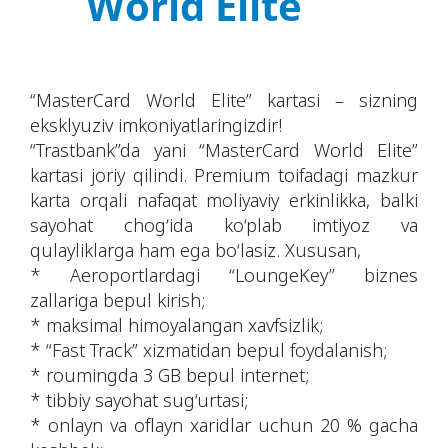
World Elite
“MasterCard World Elite” kartasi – sizning
eksklyuziv imkoniyatlaringizdir!
“Trastbank”da yani “MasterCard World Elite”
kartasi joriy qilindi. Premium toifadagi mazkur
karta orqali nafaqat moliyaviy erkinlikka, balki
sayohat chog‘ida ko‘plab imtiyoz va
qulayliklarga ham ega bo‘lasiz. Xususan,
* Aeroportlardagi “LoungeKey” biznes
zallariga bepul kirish;
* maksimal himoyalangan xavfsizlik;
* “Fast Track” xizmatidan bepul foydalanish;
* roumingda 3 GB bepul internet;
* tibbiy sayohat sug‘urtasi;
* onlayn va oflayn xaridlar uchun 20 % gacha