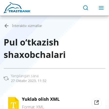
Interaktiv xizmatlar
Pul o‘tkazish
shaxobchalari
Yangilangan sana:
27 Oktabr 2023, 11:32
Yuklab olish XML
Format:
XML