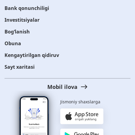
Bank qonunchiligi
Investitsiyalar
Bog‘lanish
Obuna
Kengaytirilgan qidiruv
Sayt xaritasi
Mobil ilova
Jismoniy shaxslarga