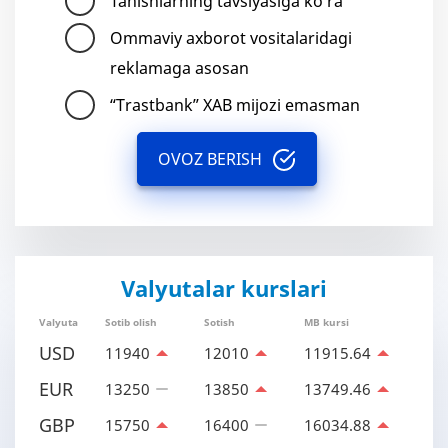
Tanishlarning tavsiyasiga ko'ra
Ommaviy axborot vositalaridagi
reklamaga asosan
“Trastbank” XAB mijozi emasman
OVOZ BERISH
Valyutalar kurslari
Valyuta
Sotib olish
Sotish
MB kursi
USD
11940
12010
11915.64
EUR
13250
13850
13749.46
GBP
15750
16400
16034.88