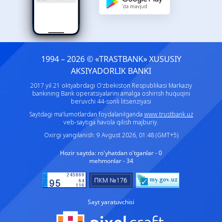
1994 – 2026 © «TRASTBANK» ХUSUSIY
AKSIYADORLIK BANKI
2017 yil 21 oktyabrdagi O‘zbekiston Respublikasi Markaziy
bankining Bank operatsiyalarini amalga oshirish huquqini
beruvchi 44-sonli litsenziyasi
Saytdagi ma’lumotlardan foydalanilganda
www.trustbank.uz
veb-saytiga havola qilish majburiy.
Oxirgi yangilanish: 9 Avgust 2026, 01:48 (GMT+5)
Hozir saytda:
ro'yhatdan o'tganlar - 0
mehmonlar - 34
Sayt yaratuvchisi