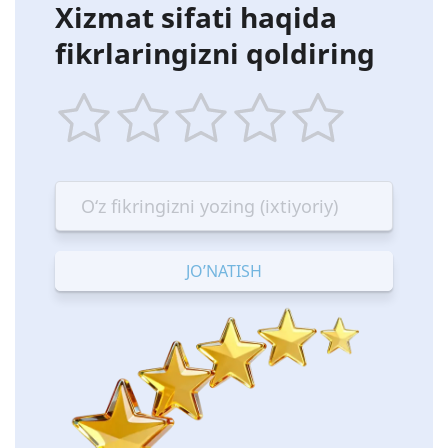
Xizmat sifati haqida
fikrlaringizni qoldiring
1
2
3
4
5
star
stars
stars
stars
stars
—
—
—
—
—
Terrible
Bad
OK
Good
Excellent