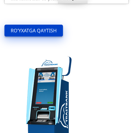
Pul o‘tkazish shaxobchalari
Ma'lumotlar to'plami tavsifi:
Pul o‘tkazish shaxobchalari
RO’YXATGA QAYTISH
Ma'lumotlar to'plami egasi:
«Trastbank» XAB
Mas'ul shaxs:
-
Mas'ul shaxs bilan bog'lanish:
Telefon raqami: -
Elektron manzili: -
Veb sayt:
trustbank.uz
Ma’lumotlarga giperslka (URL):
XML:
/uz/branches/open_data/xml/?sid=2871
CSV:
/uz/branches/open_data/csv/?sid=2871