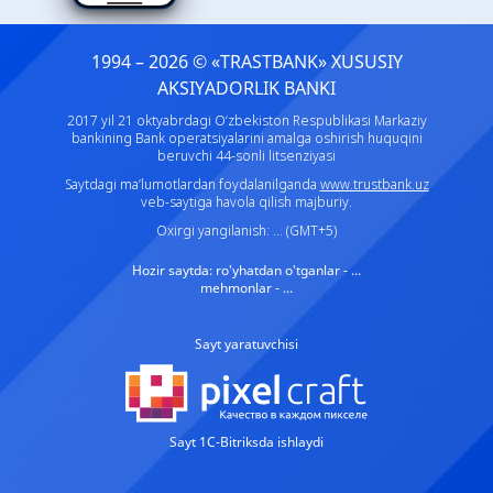
1994 – 2026 © «TRASTBANK» ХUSUSIY
AKSIYADORLIK BANKI
2017 yil 21 oktyabrdagi O‘zbekiston Respublikasi Markaziy
bankining Bank operatsiyalarini amalga oshirish huquqini
beruvchi 44-sonli litsenziyasi
Saytdagi ma’lumotlardan foydalanilganda
www.trustbank.uz
veb-saytiga havola qilish majburiy.
Oxirgi yangilanish: ... (GMT+5)
Hozir saytda:
ro'yhatdan o'tganlar - ...
mehmonlar - ...
Sayt yaratuvchisi
Sayt 1C-Bitriksda ishlaydi