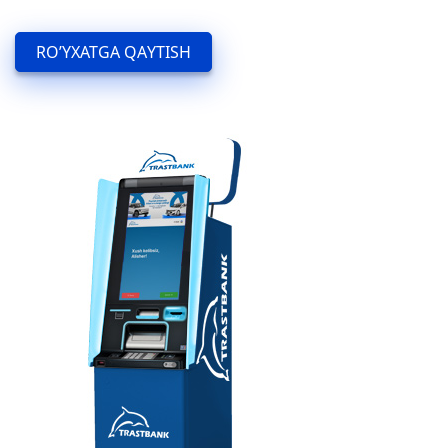
Ma'lumotlar to'plami tavsifi:
Valyuta terminallari
RO’YXATGA QAYTISH
Ma'lumotlar to'plami egasi:
«Trastbank» XAB
Mas'ul shaxs:
-
Mas'ul shaxs bilan bog'lanish:
Telefon raqami: -
Elektron manzili: -
Veb sayt:
trustbank.uz
Ma’lumotlarga giperslka (URL):
XML:
/uz/branches/open_data/xml/?sid=2874
CSV:
/uz/branches/open_data/csv/?sid=2874
Ma'lumot formatlari:
XML, CSV