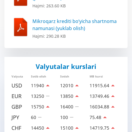
Hajmi: 263.60 KB
Mikroqarz krediti bo‘yicha shartnoma
namunasi (yuklab olish)
Hajmi: 290.28 KB
Valyutalar kurslari
Valyuta
Sotib olish
Sotish
MB kursi
USD
11940
12010
11915.64
EUR
13250
13850
13749.46
GBP
15750
16400
16034.88
JPY
60
100
75.48
CHF
14450
15100
14719.75