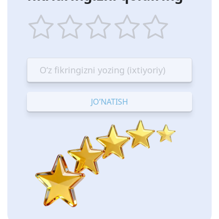
1
2
3
4
5
star
stars
stars
stars
stars
—
—
—
—
—
Terrible
Bad
OK
Good
Excellent