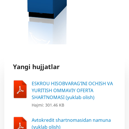
Ma'lumotlar to'plamini birinchi qo'shilgan
sanasi:
01.03.2017
Oxirgi o'zgartirilgan sana:
31.07.2026
Oxirgi o’zgarishlarning mazmuni:
-
Yangi hujjatlar
Ma’lumotlarni yangilab borish davriyligi:
Har chorakda
ESKROU HISOBVARAG‘INI OCHISH VA
Ma’lumotlarga xos so’zlar:
YURITISH OMMAVIY OFERTA
Valyuta terminallari
SHARTNOMASI (yuklab olish)
Oldingi nashr ma’lumotlariga giperslka (URL):
Hajmi: 301.46 KB
-
Avtokredit shartnomasidan namuna
(yuklab olish)