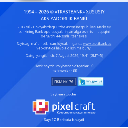
1994 – 2026 © «TRASTBANK» ХUSUSIY
AKSIYADORLIK BANKI
2017 yil 21 oktyabrdagi O‘zbekiston Respublikasi Markaziy
bankining Bank operatsiyalarini amalga oshirish huquqini
beruvchi 44-sonli litsenziyasi
Saytdagi ma’lumotlardan foydalanilganda
www.trustbank.uz
veb-saytiga havola qilish majburiy.
Oxirgi yangilanish: 7 Avgust 2026, 19:41 (GMT+5)
Hozir saytda:
ro'yhatdan o'tganlar - 0
mehmonlar - 38
Sayt yaratuvchisi
Sayt 1C-Bitriksda ishlaydi