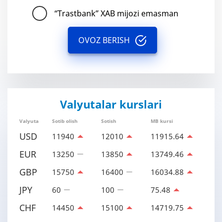
“Trastbank” XAB mijozi emasman
OVOZ BERISH
Valyutalar kurslari
Valyuta
Sotib olish
Sotish
MB kursi
USD
11940
12010
11915.64
EUR
13250
13850
13749.46
GBP
15750
16400
16034.88
JPY
60
100
75.48
CHF
14450
15100
14719.75