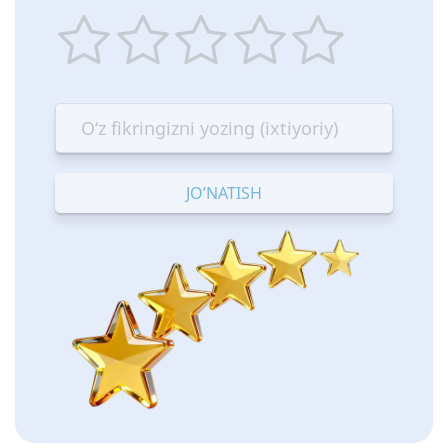
1
2
3
4
5
star
stars
stars
stars
stars
—
—
—
—
—
Terrible
Bad
OK
Good
Excellent