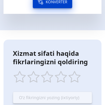
KONVERTER
Xizmat sifati haqida
fikrlaringizni qoldiring
1
2
3
4
5
star
stars
stars
stars
stars
—
—
—
—
—