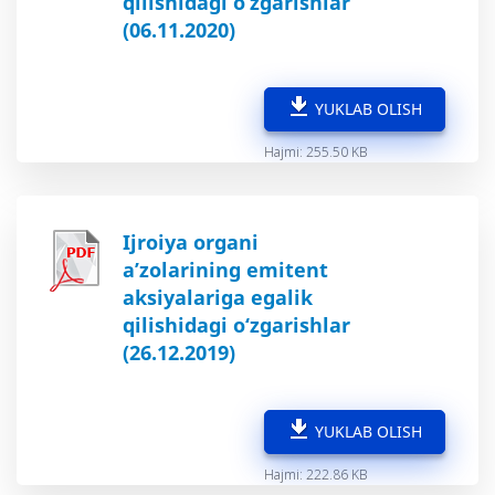
qilishidagi o‘zgarishlar
(06.11.2020)
YUKLAB OLISH
Hajmi: 255.50 KB
Ijroiya organi
a’zolarining emitent
aksiyalariga egalik
qilishidagi o‘zgarishlar
(26.12.2019)
YUKLAB OLISH
Hajmi: 222.86 KB