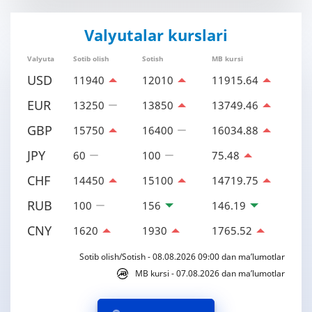
Valyutalar kurslari
Valyuta
Sotib olish
Sotish
MB kursi
USD
11940
12010
11915.64
EUR
13250
13850
13749.46
GBP
15750
16400
16034.88
JPY
60
100
75.48
CHF
14450
15100
14719.75
RUB
100
156
146.19
CNY
1620
1930
1765.52
Sotib olish/Sotish - 08.08.2026 09:00 dan ma’lumotlar
MB kursi - 07.08.2026 dan ma’lumotlar