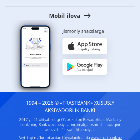
Mobil ilova
Jismoniy shaxslarga
1994 – 2026 © «TRASTBANK» ХUSUSIY
AKSIYADORLIK BANKI
2017 yil 21 oktyabrdagi O‘zbekiston Respublikasi Markaziy
bankining Bank operatsiyalarini amalga oshirish huquqini
beruvchi 44-sonli litsenziyasi
Saytdagi ma’lumotlardan foydalanilganda
www.trustbank.uz