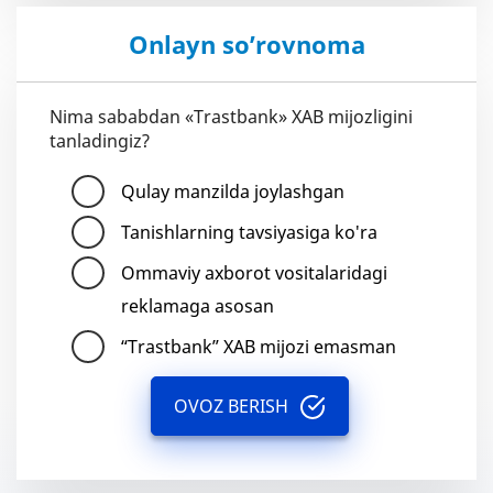
Onlayn so’rovnoma
Nima sababdan «Trastbank» XAB mijozligini
tanladingiz?
Qulay manzilda joylashgan
Tanishlarning tavsiyasiga ko'ra
Ommaviy axborot vositalaridagi
reklamaga asosan
“Trastbank” XAB mijozi emasman
OVOZ BERISH