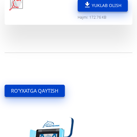
YUKLAB OLISH
Hajmi: 172.76 KB
RO’YXATGA QAYTISH