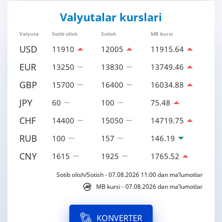
Valyutalar kurslari
Valyuta
Sotib olish
Sotish
MB kursi
USD
11910
12005
11915.64
EUR
13250
13830
13749.46
GBP
15700
16400
16034.88
JPY
60
100
75.48
CHF
14400
15050
14719.75
RUB
100
157
146.19
CNY
1615
1925
1765.52
Sotib olish/Sotish - 07.08.2026 11:00 dan ma’lumotlar
MB kursi - 07.08.2026 dan ma’lumotlar
KONVERTER