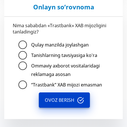
Onlayn so’rovnoma
Nima sababdan «Trastbank» XAB mijozligini
tanladingiz?
Qulay manzilda joylashgan
Tanishlarning tavsiyasiga ko'ra
Ommaviy axborot vositalaridagi
reklamaga asosan
“Trastbank” XAB mijozi emasman
OVOZ BERISH