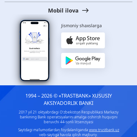
Mobil ilova
Jismoniy shaxslarga
1994 – 2026 © «TRASTBANK» ХUSUSIY
AKSIYADORLIK BANKI
2017 yil 21 oktyabrdagi O‘zbekiston Respublikasi Markaziy
bankining Bank operatsiyalarini amalga oshirish huquqini
beruvchi 44-sonli litsenziyasi
Saytdagi ma’lumotlardan foydalanilganda
www.trustbank.uz
veb-saytiga havola qilish majburiy.