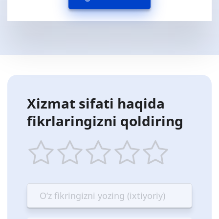
Xizmat sifati haqida
fikrlaringizni qoldiring
1
2
3
4
5
star
stars
stars
stars
stars
—
—
—
—
—
Terrible
Bad
OK
Good
Excellent