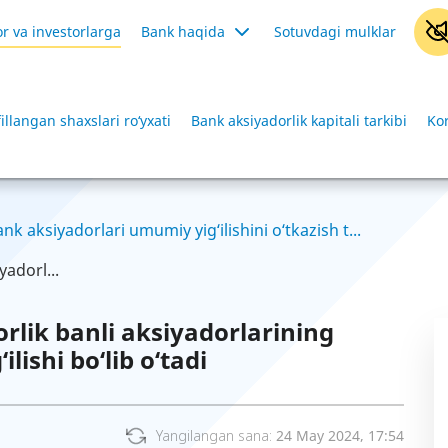
r va investorlarga
Bank haqida
Sotuvdagi mulklar
illangan shaxslari ro‘yxati
Bank aksiyadorlik kapitali tarkibi
Kor
nk aksiyadorlari umumiy yig‘ilishini o‘tkazish t...
yadorl...
rlik banli aksiyadorlarining
lishi bo‘lib o‘tadi
Yangilangan sana:
24 May 2024, 17:54