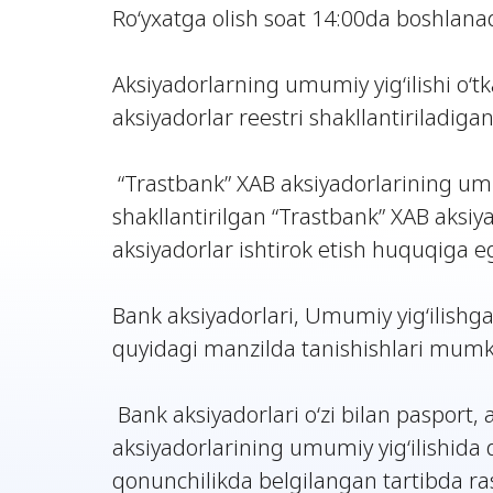
Ro‘yxatga olish soat 14:00da boshlanad
Aksiyadorlarning umumiy yig‘ilishi o‘tk
aksiyadorlar reestri shakllantiriladiga
“Trastbank” XAB aksiyadorlarining umum
shakllantirilgan “Trastbank” XAB aksiy
aksiyadorlar ishtirok etish huquqiga eg
Bank aksiyadorlari, Umumiy yig‘ilishga 
quyidagi manzilda tanishishlari mumkin
Bank aksiyadorlari o‘zi bilan pasport, 
aksiyadorlarining umumiy yig‘ilishida
qonunchilikda belgilangan tartibda r