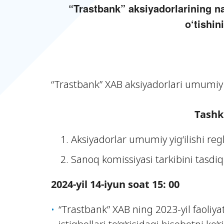
“Trastbank” aksiyadorlarining na
o‘tishin
“Trastbank” XAB aksiyadorlari umumiy yi
Tashki
Aksiyadorlar umumiy yig‘ilishi reg
Sanoq komissiyasi tarkibini tasdiq
202
4-
yil
14-iyun
soat 15: 00
“Trastbank” XAB ning 2023-yil faoliyat