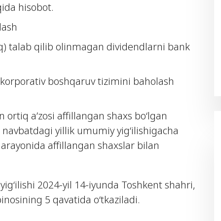
qida hisobot.
lash
) talab qilib olinmagan dividendlarni bank
 korporativ boshqaruv tizimini baholash
ortiq a’zosi affillangan shaxs bo‘lgan
 navbatdagi yillik umumiy yig‘ilishigacha
i jarayonida affillangan shaxslar bilan
g‘ilishi 2024-yil 14-iyunda Toshkent shahri,
inosining 5 qavatida o‘tkaziladi.