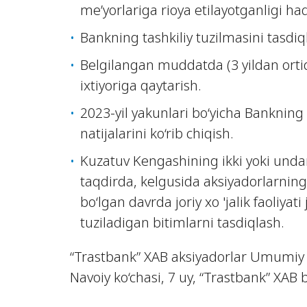
me’yorlariga rioya etilayotganligi ha
Bankning tashkiliy tuzilmasini tasdiq
Belgilangan muddatda (3 yildan ortiq
ixtiyoriga qaytarish.
2023-yil yakunlari bo‘yicha Bankning
natijalarini ko‘rib chiqish.
Kuzatuv Kengashining ikki yoki undan 
taqdirda, kelgusida aksiyadorlarning
bo‘lgan davrda joriy xo 'jalik faoliyat
tuziladigan bitimlarni tasdiqlash.
“Trastbank” XAB aksiyadorlar Umumiy yi
Navoiy ko‘chasi, 7 uy, “Trastbank” XAB b