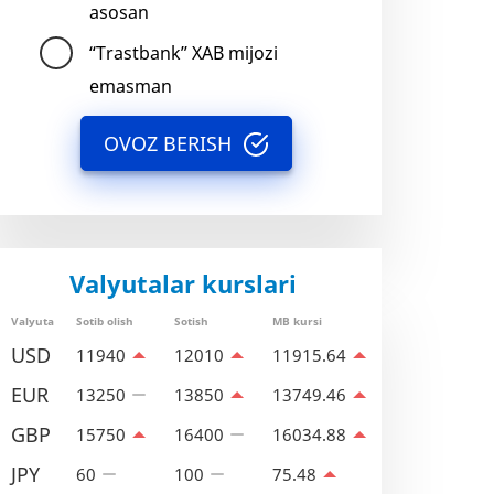
asosan
“Trastbank” XAB mijozi
emasman
OVOZ BERISH
Valyutalar kurslari
Valyuta
Sotib olish
Sotish
MB kursi
USD
11940
12010
11915.64
EUR
13250
13850
13749.46
GBP
15750
16400
16034.88
JPY
60
100
75.48