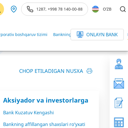
1287, +998 78 140-00-88
O’ZB
ONLAYN BANK
porativ boshqaruv tizimi
Bankning yillik moliyaviy hisobotlari
CHOP ETILADIGAN NUSXA
Aksiyador va investorlarga
Bank Kuzatuv Kengashi
Bankning affillangan shaxslari ro‘yxati