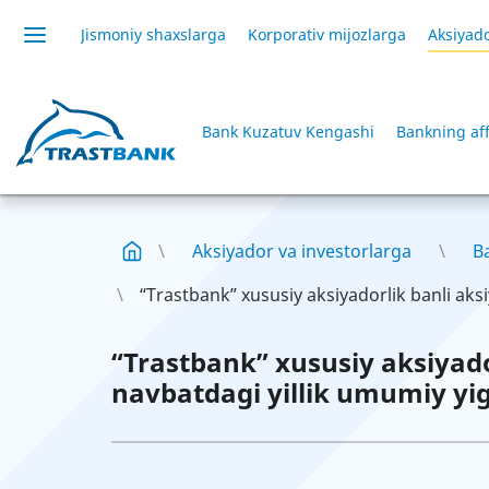
Jismoniy shaxslarga
Korporativ mijozlarga
Aksiyado
Bank Kuzatuv Kengashi
Bankning aff
Aksiyador va investorlarga
Ba
“Trastbank” xususiy aksiyadorlik banli aksi
“Trastbank” xususiy aksiyado
navbatdagi yillik umumiy yig‘i