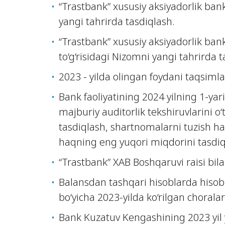
“Trastbank” xususiy aksiyadorlik ban
yangi tahrirda tasdiqlash.
“Trastbank” xususiy aksiyadorlik bank
to‘g‘risidagi Nizomni yangi tahrirda t
2023 - yilda olingan foydani taqsimla
Bank faoliyatining 2024 yilning 1-yari
majburiy auditorlik tekshiruvlarini o‘
tasdiqlash, shartnomalarni tuzish h
haqning eng yuqori miqdorini tasdiq
“Trastbank” XAB Boshqaruvi raisi bil
Balansdan tashqari hisoblarda hisobi 
bo‘yicha 2023-yilda ko‘rilgan choralar 
Bank Kuzatuv Kengashining 2023 yil 