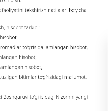
ib chiqish.
faoliyatini tekshirish natijalari bo‘yicha
sh, hisobot tarkibi:
 hisobot,
omadlar to‘g‘risida jamlangan hisobot,
amlangan hisobot,
i jamlangan hisobot,
tuzilgan bitimlar to‘g‘risidagi ma’lumot.
i Boshqaruvi to‘g‘risidagi Nizomni yangi