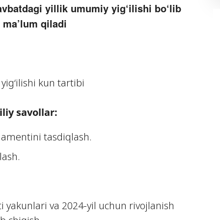
vbatdagi yillik umumiy yig‘ilishi bo‘lib
i ma’lum qiladi
g‘ilishi kun tartibi
liy savollar:
lamentini tasdiqlash.
lash.
i yakunlari va 2024-yil uchun rivojlanish