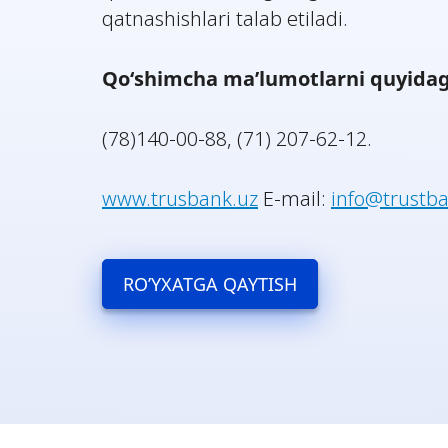
qatnashishlari talab etiladi.
Qo‘shimcha ma’lumotlarni quyidagi
(78)140-00-88, (71) 207-62-12.
www.trusbank.uz
E-mail:
info@trustb
RO’YXATGA QAYTISH