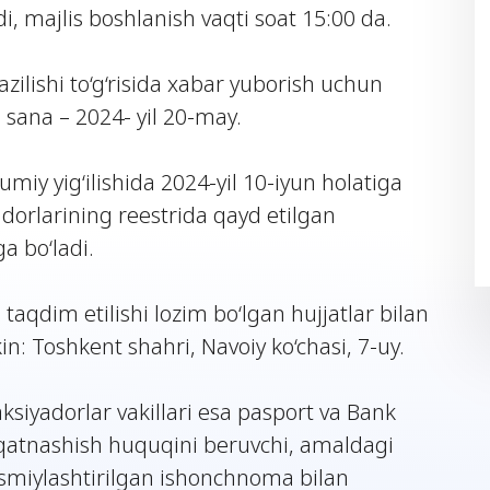
i, majlis boshlanish vaqti soat 15:00 da.
azilishi to‘g‘risida xabar yuborish uchun
n sana – 2024- yil 20-may.
iy yig‘ilishida 2024-yil 10-iyun holatiga
adorlarining reestrida qayd etilgan
a bo‘ladi.
taqdim etilishi lozim bo‘lgan hujjatlar bilan
: Toshkent shahri, Navoiy ko‘chasi, 7-uy.
aksiyadorlar vakillari esa pasport va Bank
 qatnashish huquqini beruvchi, amaldagi
asmiylashtirilgan ishonchnoma bilan