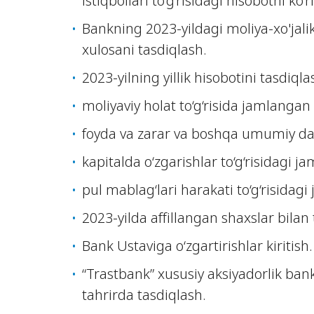
istiqbollari to‘g‘risidagi hisobotni ko‘r
Bankning 2023-yildagi moliya-xo'jalik 
xulosani tasdiqlash.
2023-yilning yillik hisobotini tasdiqla
moliyaviy holat to‘g‘risida jamlangan
foyda va zarar va boshqa umumiy dar
kapitalda o‘zgarishlar to‘g‘risidagi j
pul mablag‘lari harakati to‘g‘risidag
2023-yilda affillangan shaxslar bilan 
Bank Ustaviga o‘zgartirishlar kiritish.
“Trastbank” xususiy aksiyadorlik bank
tahrirda tasdiqlash.