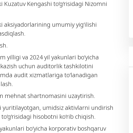
ki Kuzatuv Kengashi to‘g‘risidagi Nizomni
i aksiyadorlarining umumiy yig‘ilishi
asdiqlash.
sh.
m yilligi va 2024 yil yakunlari bo‘yicha
tkazish uchun auditorlik tashkilotini
amda audit xizmatlariga to‘lanadigan
lash.
an mehnat shartnomasini uzaytirish.
yuritilayotgan, umidsiz aktivlarni undirish
to‘g‘risidagi hisobotni ko‘rib chiqish.
yakunlari bo‘yicha korporativ boshqaruv