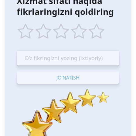
Xizmat sifati haqida
fikrlaringizni qoldiring
1
2
3
4
5
star
stars
stars
stars
stars
—
—
—
—
—
Terrible
Bad
OK
Good
Excellent