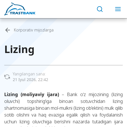
Korporativ mijozlarga
Lizing
Yangilangan sana:
21 Iyul 2026, 22:42
Lizing (moliyaviy ijara)
– Bank o‘z mijozining (lizing
oluvchi) topshirig‘iga binoan sotuvchidan lizing
shartnomasiga binoan mol-mulkni (lizing ob’ektini) mulk qilib
sotib olishni va haq evaziga egalik qilish va foydalanish
uchun lizing oluvchiga berishni nazarda tutadigan ijara