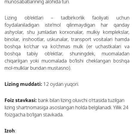
munosabatlarining alohida turi.
Lizing ob’ektlari – tadbirkorlik faoliyati uchun
foydalaniladigan iste’mol qilinmaydigan har qanday
ashyolar, shu jumladan korxonalar, mulkiy komplekslar,
binolar, inshootlar, uskunalar, transport vositalari hamda
boshqa ko‘char va ko‘chmas mulk (er uchastkalari va
boshqa tabiiy ob’ektlar, shuningdek, muomaladan
chiqarilgan yoki muomalada bo‘lishi cheklangan boshqa
mol-mulklar bundan mustasno).
Lizing muddati:
12 oydan yuqori.
Foiz stavkasi:
bank bilan lizing oluvchi o‘rtasida tuzilgan
lizing shartnomasiga asoslangan holda belgilanadi. Yillik 24
foizgacha bo‘lgan stavkada.
Izoh
: