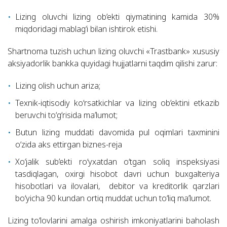
Lizing oluvchi lizing ob’ekti qiymatining kamida 30%
miqdoridagi mablag‘i bilan ishtirok etishi.
Shartnoma tuzish uchun lizing oluvchi «Trastbank» xususiy
aksiyadorlik bankka quyidagi hujjatlarni taqdim qilishi zarur:
Lizing olish uchun ariza;
Texnik-iqtisodiy ko‘rsatkichlar va lizing ob’ektini etkazib
beruvchi to‘g‘risida ma’lumot;
Butun lizing muddati davomida pul oqimlari taxminini
o‘zida aks ettirgan biznes-reja
Xo‘jalik sub’ekti ro‘yxatdan o‘tgan soliq inspeksiyasi
tasdiqlagan, oxirgi hisobot davri uchun buxgalteriya
hisobotlari va ilovalari, debitor va kreditorlik qarzlari
bo‘yicha 90 kundan ortiq muddat uchun to‘liq ma’lumot.
Lizing to‘lovlarini amalga oshirish imkoniyatlarini baholash