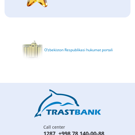
O‘zbekiston Respublikasi hukumat portali
Call center
1287
,
+998 78 140-00-88