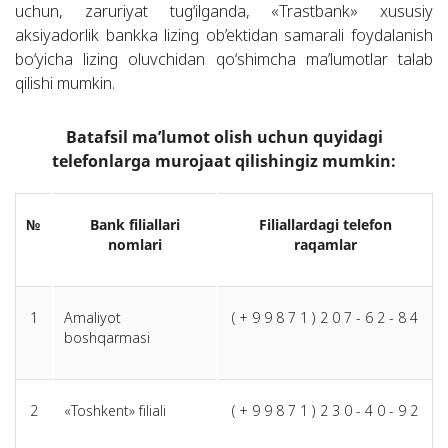
uchun, zaruriyat tug‘ilganda, «Trastbank» xususiy
aksiyadorlik bankka lizing ob’ektidan samarali foydalanish
bo‘yicha lizing oluvchidan qo‘shimcha ma’lumotlar talab
qilishi mumkin.
Batafsil ma’lumot olish uchun quyidagi
telefonlarga murojaat qilishingiz mumkin:
№
Bank filiallari
Filiallardagi telefon
nomlari
raqamlar
1
Amaliyot
( + 9 9 8 7 1 ) 2 0 7 - 6 2 - 8 4
boshqarmasi
2
«Toshkent» filiali
( + 9 9 8 7 1 ) 2 3 0 - 4 0 - 9 2