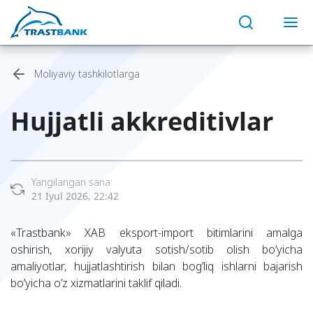
Moliyaviy tashkilotlarga
Hujjatli akkreditivlar
Yangilangan sana:
21 Iyul 2026, 22:42
«Trastbank» XAB eksport-import bitimlarini amalga
oshirish, xorijiy valyuta sotish/sotib olish bo’yicha
amaliyotlar, hujjatlashtirish bilan bog’liq ishlarni bajarish
bo’yicha o’z xizmatlarini taklif qiladi.