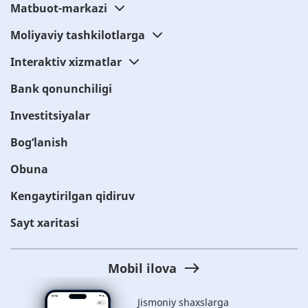
Matbuot-markazi
Moliyaviy tashkilotlarga
Interaktiv xizmatlar
Bank qonunchiligi
Investitsiyalar
Bog‘lanish
Obuna
Kengaytirilgan qidiruv
Sayt xaritasi
Mobil ilova
Jismoniy shaxslarga