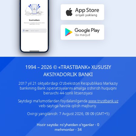
1994 – 2026 © «TRASTBANK» ХUSUSIY
AKSIYADORLIK BANKI
2017 yil 21 oktyabrdagi O‘zbekiston Respublikasi Markaziy
bankining Bank operatsiyalarini amalga oshirish huquqini
beruvchi 44-sonli litsenziyasi
Saytdagi ma’lumotlardan foydalanilganda
www.trustbank.uz
veb-saytiga havola qilish majburiy.
Oxirgi yangilanish: 7 Avgust 2026, 09:09 (GMT+5)
Hozir saytda:
ro'yhatdan o'tganlar - 0
mehmonlar - 34