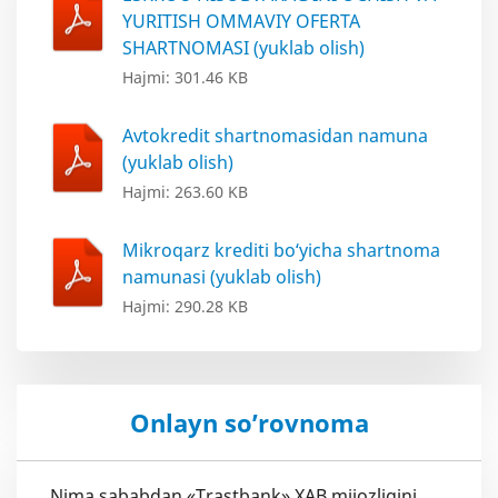
YURITISH OMMAVIY OFERTA
SHARTNOMASI (yuklab olish)
Hajmi: 301.46 KB
Avtokredit shartnomasidan namuna
(yuklab olish)
Hajmi: 263.60 KB
Mikroqarz krediti bo‘yicha shartnoma
namunasi (yuklab olish)
Hajmi: 290.28 KB
Onlayn so’rovnoma
Nima sababdan «Trastbank» XAB mijozligini