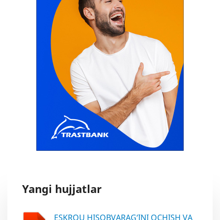
Yangi hujjatlar
ESKROU HISOBVARAG‘INI OCHISH VA