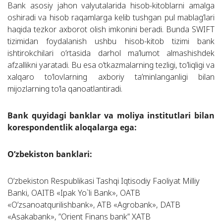
Bank asosiy jahon valyutalarida hisob-kitoblarni amalga
oshiradi va hisob raqamlarga kelib tushgan pul mablag’lari
haqida tezkor axborot olish imkonini beradi. Bunda SWIFT
tizimidan foydalanish ushbu hisob-kitob tizimi bank
ishtirokchilari o’rtasida darhol ma’lumot almashishdek
afzallikni yaratadi. Bu esa o’tkazmalarning tezligi, to’liqligi va
xalqaro to’lovlarning axboriy ta’minlanganligi bilan
mijozlarning to’la qanoatlantiradi.
Bank quyidagi banklar va moliya institutlari bilan
korespondentlik aloqalarga ega:
O’zbekiston banklari:
O’zbekiston Respublikasi Tashqi Iqtisodiy Faoliyat Milliy
Banki, OAITB «Ipak Yo`li Bank», OATB
«O’zsanoatqurilishbank», ATB «Agrobank», DATB
«Asakabank», ”Orient Finans bank” XATB