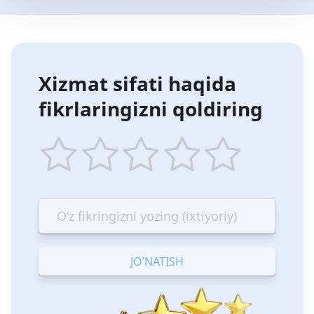
Xizmat sifati haqida
fikrlaringizni qoldiring
1
2
3
4
5
star
stars
stars
stars
stars
—
—
—
—
—
Terrible
Bad
OK
Good
Excellent