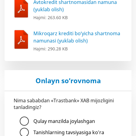
Avtokredit shartnomasidan namuna
(yuklab olish)
Hajmi: 263.60 KB
Mikroqarz krediti bo‘yicha shartnoma
namunasi (yuklab olish)
Hajmi: 290.28 KB
Onlayn so’rovnoma
Nima sababdan «Trastbank» XAB mijozligini
tanladingiz?
Qulay manzilda joylashgan
Tanishlarning tavsiyasiga ko'ra