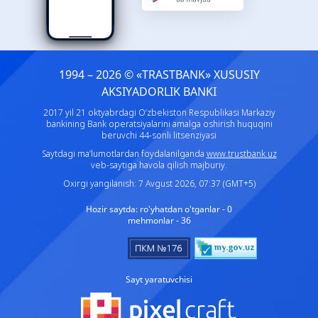
1994 – 2026 © «TRASTBANK» ХUSUSIY
AKSIYADORLIK BANKI
2017 yil 21 oktyabrdagi O‘zbekiston Respublikasi Markaziy
bankining Bank operatsiyalarini amalga oshirish huquqini
beruvchi 44-sonli litsenziyasi
Saytdagi ma’lumotlardan foydalanilganda
www.trustbank.uz
veb-saytiga havola qilish majburiy.
Oxirgi yangilanish: 7 Avgust 2026, 07:37 (GMT+5)
Hozir saytda:
ro'yhatdan o'tganlar - 0
mehmonlar - 36
Sayt yaratuvchisi