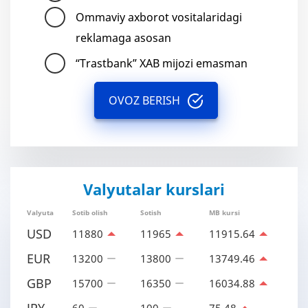
Ommaviy axborot vositalaridagi
reklamaga asosan
“Trastbank” XAB mijozi emasman
OVOZ BERISH
Valyutalar kurslari
Valyuta
Sotib olish
Sotish
MB kursi
USD
11880
11965
11915.64
EUR
13200
13800
13749.46
GBP
15700
16350
16034.88
JPY
60
100
75.48