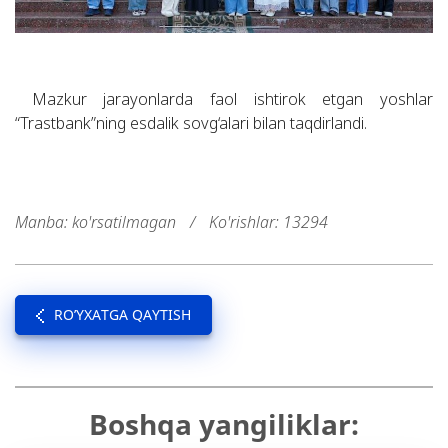
Mazkur jarayonlarda faol ishtirok etgan yoshlar
“Trastbank”ning esdalik sovg‘alari bilan taqdirlandi.
Manba: ko'rsatilmagan
/
Ko'rishlar: 13294
RO’YXATGA QAYTISH
Boshqa yangiliklar: