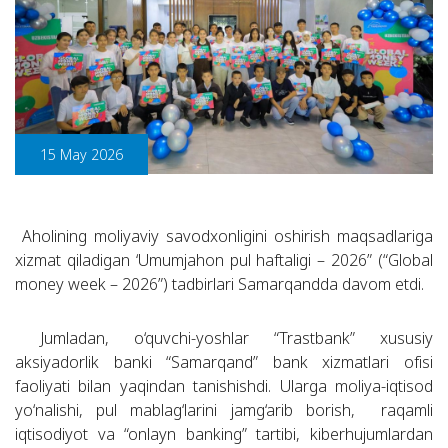
15 May 2026
Aholining moliyaviy savodxonligini oshirish maqsadlariga
xizmat qiladigan ‘Umumjahon pul haftaligi – 2026” (“Global
money week – 2026”) tadbirlari Samarqandda davom etdi.
Jumladan, o‘quvchi-yoshlar “Trastbank” xususiy
aksiyadorlik banki “Samarqand” bank xizmatlari ofisi
faoliyati bilan yaqindan tanishishdi. Ularga moliya-iqtisod
yo‘nalishi, pul mablag‘larini jamg‘arib borish, raqamli
iqtisodiyot va “onlayn banking” tartibi, kiberhujumlardan