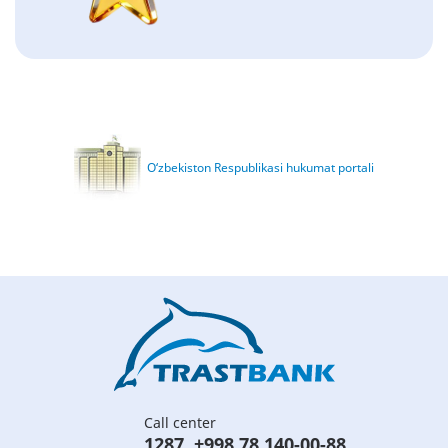
O‘zbekiston Respublikasi hukumat portali
Call center
1287
,
+998 78 140-00-88