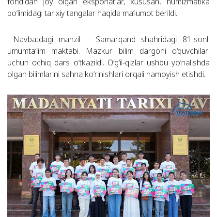
fondidan joy olgan eksponatlar, xususan, numizmatika
bo‘limidagi tarixiy tangalar haqida ma’lumot berildi.
Navbatdagi manzil – Samarqand shahridagi 81-sonli
umumta’lim maktabi. Mazkur bilim dargohi o‘quvchilari
uchun ochiq dars o‘tkazildi. O‘g‘il-qizlar ushbu yo‘nalishda
olgan bilimlarini sahna ko‘rinishlari orqali namoyish etishdi.