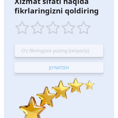
Xizmat sifati haqida
fikrlaringizni qoldiring
1
2
3
4
5
star
stars
stars
stars
stars
—
—
—
—
—
Terrible
Bad
OK
Good
Excellent