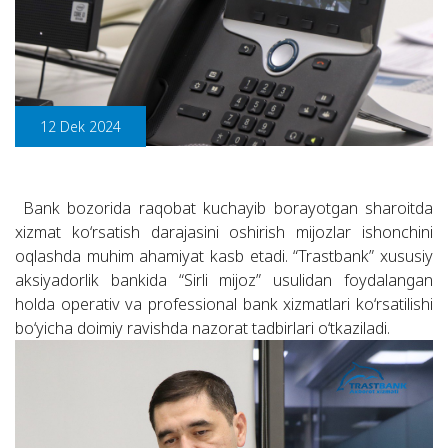
12 Dek 2024
Bank bozorida raqobat kuchayib borayotgan sharoitda
xizmat ko‘rsatish darajasini oshirish mijozlar ishonchini
oqlashda muhim ahamiyat kasb etadi. “Trastbank” xususiy
aksiyadorlik bankida “Sirli mijoz” usulidan foydalangan
holda operativ va professional bank xizmatlari ko‘rsatilishi
bo‘yicha doimiy ravishda nazorat tadbirlari o‘tkaziladi.