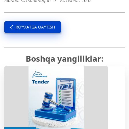
Manba: ko'rsatilmagan
/
Ko'rishlar: 1032
RO’YXATGA QAYTISH
Boshqa yangiliklar: