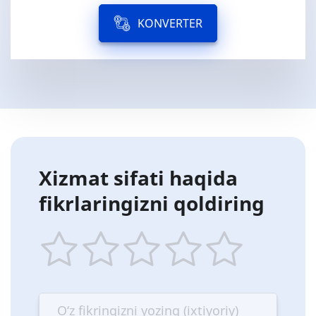
KONVERTER
Xizmat sifati haqida
fikrlaringizni qoldiring
1
2
3
4
5
star
stars
stars
stars
stars