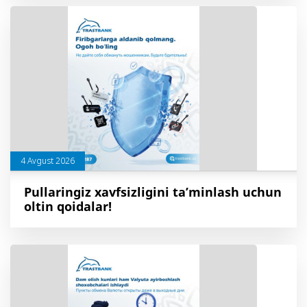
4 Avgust 2026
Pullaringiz xavfsizligini ta’minlash uchun
oltin qoidalar!