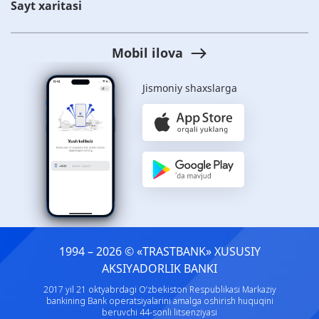
Sayt xaritasi
Mobil ilova
Jismoniy shaxslarga
1994 – 2026 © «TRASTBANK» ХUSUSIY
AKSIYADORLIK BANKI
2017 yil 21 oktyabrdagi O‘zbekiston Respublikasi Markaziy
bankining Bank operatsiyalarini amalga oshirish huquqini
beruvchi 44-sonli litsenziyasi