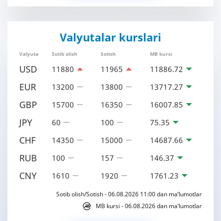
Valyutalar kurslari
Valyuta
Sotib olish
Sotish
MB kursi
USD
11880
11965
11886.72
EUR
13200
13800
13717.27
GBP
15700
16350
16007.85
JPY
60
100
75.35
CHF
14350
15000
14687.66
RUB
100
157
146.37
CNY
1610
1920
1761.23
Sotib olish/Sotish - 06.08.2026 11:00 dan ma’lumotlar
MB kursi - 06.08.2026 dan ma’lumotlar