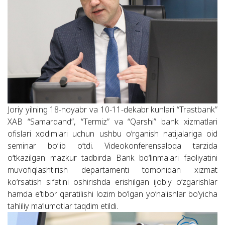
Joriy yilning 18-noyabr va 10-11-dekabr kunlari “Trastbank”
XAB “Samarqand”, “Termiz” va “Qarshi” bank xizmatlari
ofislari xodimlari uchun ushbu o‘rganish natijalariga oid
seminar bo‘lib o‘tdi. Videokonferensaloqa tarzida
o‘tkazilgan mazkur tadbirda Bank bo‘linmalari faoliyatini
muvofiqlashtirish departamenti tomonidan xizmat
ko‘rsatish sifatini oshirishda erishilgan ijobiy o‘zgarishlar
hamda eʼtibor qaratilishi lozim bo‘lgan yo‘nalishlar bo‘yicha
tahliliy maʼlumotlar taqdim etildi.