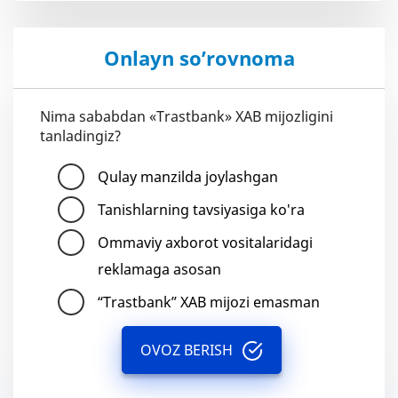
Onlayn so’rovnoma
Nima sababdan «Trastbank» XAB mijozligini
tanladingiz?
Qulay manzilda joylashgan
Tanishlarning tavsiyasiga ko'ra
Ommaviy axborot vositalaridagi
reklamaga asosan
“Trastbank” XAB mijozi emasman
OVOZ BERISH