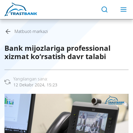
Matbuot-markazi
Bank mijozlariga professional
xizmat ko‘rsatish davr talabi
Yangilangan sana:
12 Dekabr 2024, 15:23