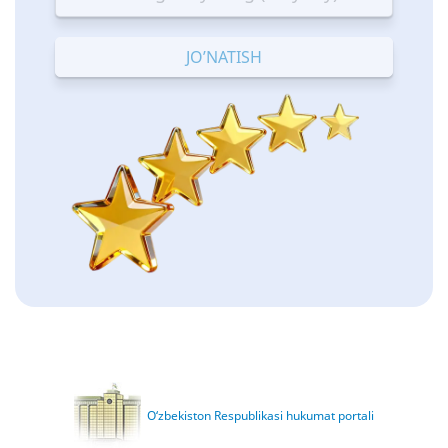
—
—
—
—
—
Terrible
Bad
OK
Good
Excellent
O‘zbekiston Respublikasi hukumat portali