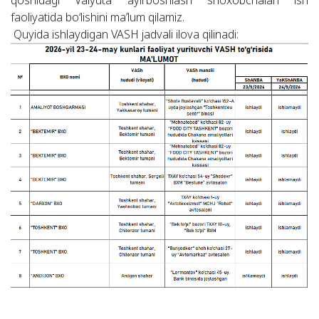
qoshidagi Valyuta ayirboshlash shoxobchalari ish
faoliyatida bo‘lishini ma’lum qilamiz.
Quyida ishlaydigan VASH jadvali ilova qilinadi: