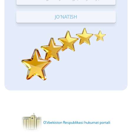
—
—
—
—
—
Terrible
Bad
OK
Good
Excellent
O‘zbekiston Respublikasi hukumat portali