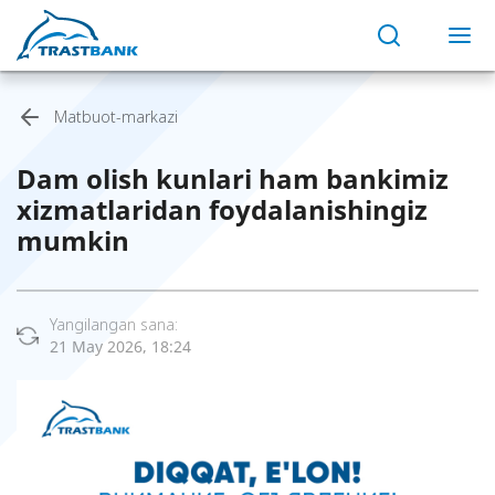
Matbuot-markazi
Dam olish kunlari ham bankimiz
xizmatlaridan foydalanishingiz
mumkin
Yangilangan sana:
21 May 2026, 18:24