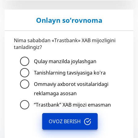
Onlayn so’rovnoma
Nima sababdan «Trastbank» XAB mijozligini
tanladingiz?
Qulay manzilda joylashgan
Tanishlarning tavsiyasiga ko'ra
Ommaviy axborot vositalaridagi
reklamaga asosan
“Trastbank” XAB mijozi emasman
OVOZ BERISH