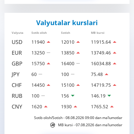
Valyutalar kurslari
Valyuta
Sotib olish
Sotish
MB kursi
USD
11940
12010
11915.64
EUR
13250
13850
13749.46
GBP
15750
16400
16034.88
JPY
60
100
75.48
CHF
14450
15100
14719.75
RUB
100
156
146.19
CNY
1620
1930
1765.52
Sotib olish/Sotish - 08.08.2026 09:00 dan ma’lumotlar
MB kursi - 07.08.2026 dan ma’lumotlar