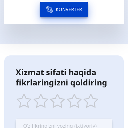
KONVERTER
Xizmat sifati haqida
fikrlaringizni qoldiring
1
2
3
4
5
star
stars
stars
stars
stars