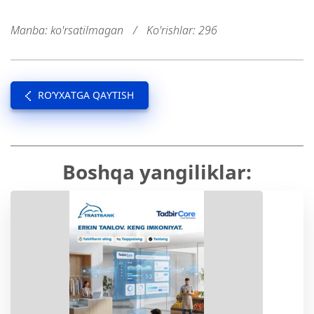
Manba: ko'rsatilmagan
/
Ko'rishlar: 296
RO’YXATGA QAYTISH
Boshqa yangiliklar: