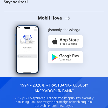
Sayt xaritasi
Mobil ilova
Jismoniy shaxslarga
1994 – 2026 © «TRASTBANK» ХUSUSIY
AKSIYADORLIK BANKI
2017 yil 21 oktyabrdagi O‘zbekiston Respublikasi Markaziy
bankining Bank operatsiyalarini amalga oshirish huquqini
beruvchi 44-sonli litsenziyasi