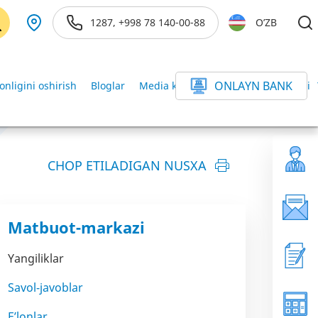
1287, +998 78 140-00-88
O’ZB
ONLAYN BANK
onligini oshirish
Bloglar
Media kutubxona
Axborot xizmati
CHOP ETILADIGAN NUSXA
Matbuot-markazi
Yangiliklar
Savol-javoblar
E’lonlar