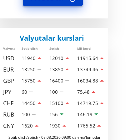
Valyutalar kurslari
Valyuta
Sotib olish
Sotish
MB kursi
USD
11940
12010
11915.64
EUR
13250
13850
13749.46
GBP
15750
16400
16034.88
JPY
60
100
75.48
CHF
14450
15100
14719.75
RUB
100
156
146.19
CNY
1620
1930
1765.52
Sotib olish/Sotish - 08.08.2026 09:00 dan ma’lumotlar