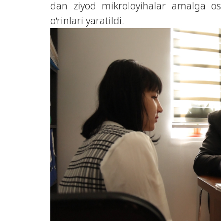
dan ziyod mikroloyihalar amalga osh
o‘rinlari yaratildi.