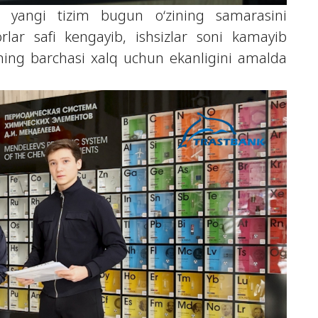
u yangi tizim bugun o‘zining samarasini
rlar safi kengayib, ishsizlar soni kamayib
ning barchasi xalq uchun ekanligini amalda