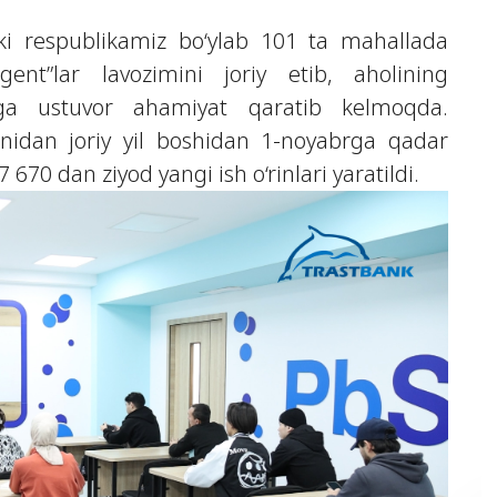
nki respublikamiz bo‘ylab 101 ta mahallada
ent”lar lavozimini joriy etib, aholining
ishga ustuvor ahamiyat qaratib kelmoqda.
idan joriy yil boshidan 1-noyabrga qadar
 670 dan ziyod yangi ish o‘rinlari yaratildi.