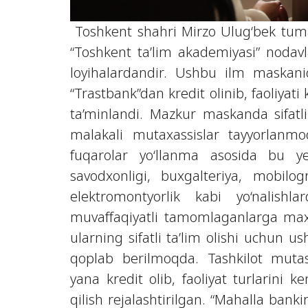
Toshkent shahri Mirzo Ulug‘bek tuman
“Toshkent ta’lim akademiyasi” nodavl
loyihalardandir. Ushbu ilm maskani
“Trastbank”dan kredit olinib, faoliyati
ta’minlandi. Mazkur maskanda sifatli t
malakali mutaxassislar tayyorlanmoq
fuqarolar yo‘llanma asosida bu y
savodxonligi, buxgalteriya, mobilogr
elektromontyorlik kabi yo‘nalishl
muvaffaqiyatli tamomlaganlarga maxs
ularning sifatli ta’lim olishi uchun u
qoplab berilmoqda. Tashkilot mutasa
yana kredit olib, faoliyat turlarini k
qilish rejalashtirilgan. “Mahalla ban