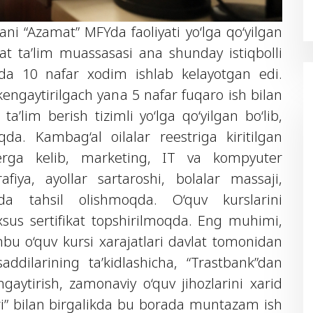
i “Azamat” MFYda faoliyati yo‘lga qo‘yilgan
at ta’lim muassasasi ana shunday istiqbolli
da 10 nafar xodim ishlab kelayotgan edi.
 kengaytirilgach yana 5 nafar fuqaro ish bilan
a’lim berish tizimli yo‘lga qo‘yilgan bo‘lib,
da. Kambag‘al oilalar reestriga kiritilgan
erga kelib, marketing, IT va kompyuter
afiya, ayollar sartaroshi, bolalar massaji,
arda tahsil olishmoqda. O‘quv kurslarini
us sertifikat topshirilmoqda. Eng muhimi,
shbu o‘quv kursi xarajatlari davlat tomonidan
ddilarining ta’kidlashicha, “Trastbank”dan
engaytirish, zamonaviy o‘quv jihozlarini xarid
kiri” bilan birgalikda bu borada muntazam ish