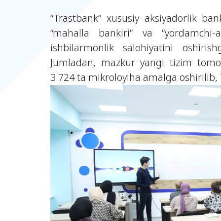
“Trastbank” xususiy aksiyadorlik ba
“mahalla bankiri” va “yordamchi-ag
ishbilarmonlik salohiyatini oshir
Jumladan, mazkur yangi tizim tomon
3 724 ta mikroloyiha amalga oshirilib, 7