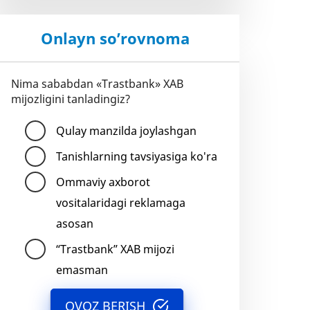
Onlayn so’rovnoma
Nima sababdan «Trastbank» XAB
mijozligini tanladingiz?
Qulay manzilda joylashgan
Tanishlarning tavsiyasiga ko'ra
Ommaviy axborot
vositalaridagi reklamaga
asosan
“Trastbank” XAB mijozi
emasman
OVOZ BERISH