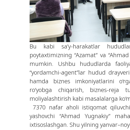
Bu kabi sa’y-harakatlar hududl
poytaxtimizning “Azamat” va “Ahmad 
mumkin. Ushbu hududlarda faoliya
“yordamchi-agent”lar hudud drayverin
hamda biznes imkoniyatlarini o‘rga
ro‘yobga chiqarish, biznes-reja t
moliyalashtirish kabi masalalarga ko
7370 nafar aholi istiqomat qiluvch
yashovchi “Ahmad Yugnakiy” mahall
ixtisoslashgan. Shu yilning yanvar–n