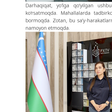
Darhaqiqat, yo‘lga qo‘yilgan ushb
ko‘rsatmoqda. Mahallalarda tadbirko
bormoqda. Zotan, bu sa’y-harakatlar
namoyon etmoqda.