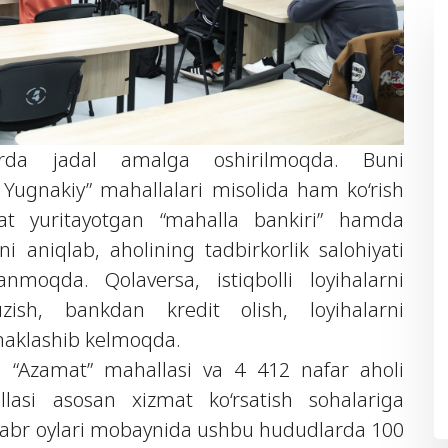
arda jadal amalga oshirilmoqda. Buni
Yugnakiy” mahallalari misolida ham ko‘rish
t yuritayotgan “mahalla bankiri” hamda
i aniqlab, aholining tadbirkorlik salohiyati
nmoqda. Qolaversa, istiqbolli loyihalarni
uzish, bankdan kredit olish, loyihalarni
‘maklashib kelmoqda.
i “Azamat” mahallasi va 4 412 nafar aholi
asi asosan xizmat ko‘rsatish sohalariga
oyabr oylari mobaynida ushbu hududlarda 100