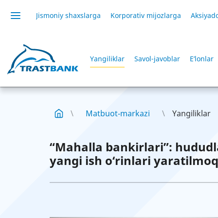
Jismoniy shaxslarga
Korporativ mijozlarga
Aksiyado
Yangiliklar
Savol-javoblar
E’lonlar
Matbuot-markazi
Yangiliklar
“Mahalla bankirlari”: hududl
yangi ish o‘rinlari yaratilmo