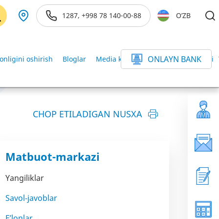
1287, +998 78 140-00-88
O’ZB
ONLAYN BANK
onligini oshirish
Bloglar
Media kutubxona
Axborot xizmati
CHOP ETILADIGAN NUSXA
Matbuot-markazi
Yangiliklar
Savol-javoblar
E’lonlar