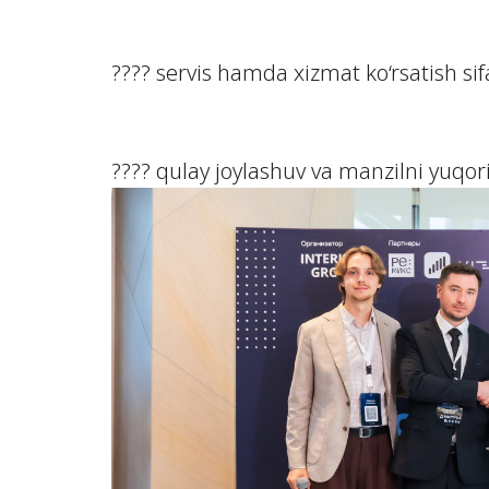
???? servis hamda xizmat ko‘rsatish sifa
???? qulay joylashuv va manzilni yuqor