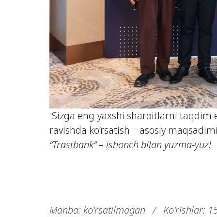
Sizga eng yaxshi sharoitlarni taqdim e
ravishda ko‘rsatish – asosiy maqsadim
“Trastbank” – ishonch bilan yuzma-yuz!
Manba: ko'rsatilmagan
/
Ko'rishlar: 1