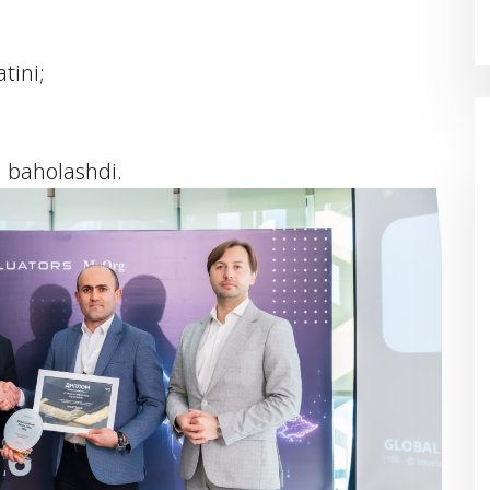
tini;
i baholashdi.