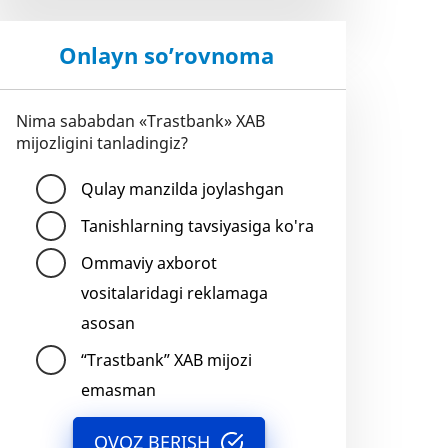
Onlayn so’rovnoma
Nima sababdan «Trastbank» XAB
mijozligini tanladingiz?
Qulay manzilda joylashgan
Tanishlarning tavsiyasiga ko'ra
Ommaviy axborot
vositalaridagi reklamaga
asosan
“Trastbank” XAB mijozi
emasman
OVOZ BERISH