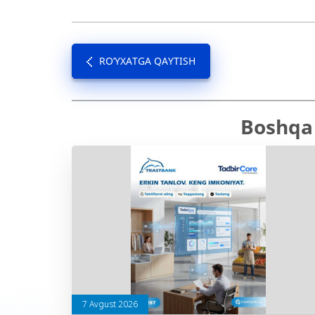
RO’YXATGA QAYTISH
Boshqa 
7 Avgust 2026