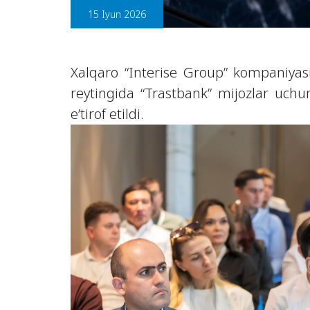
15 Iyun 2026
Xalqaro “Interise Group” kompaniyas
reytingida “Trastbank” mijozlar uch
e’tirof etildi.