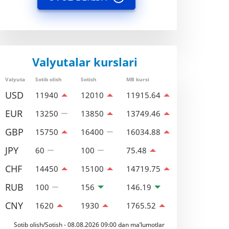
Valyutalar kurslari
Valyuta
Sotib olish
Sotish
MB kursi
USD
11940
12010
11915.64
EUR
13250
13850
13749.46
GBP
15750
16400
16034.88
JPY
60
100
75.48
CHF
14450
15100
14719.75
RUB
100
156
146.19
CNY
1620
1930
1765.52
Sotib olish/Sotish - 08.08.2026 09:00 dan ma’lumotlar