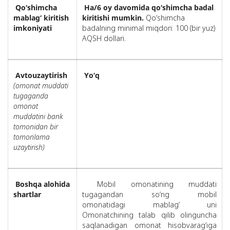
Qo‘shimcha
Ha/6 oy davomida qo‘shimcha badal
mablag‘ kiritish
kiritishi mumkin.
Qo‘shimcha
imkoniyati
badalning minimal miqdori: 100 (bir yuz)
AQSH dollari.
Avtouzaytirish
Yo‘q
(omonat muddati
tugaganda
omonat
muddatini bank
tomonidan bir
tomonlama
uzaytirish)
Boshqa alohida
Mobil omonatining muddati
shartlar
tugagandan so‘ng mobil
omonatidagi
mablag‘ uni
Omonatchining talab qilib olinguncha
saqlanadigan omonat hisobvarag‘iga