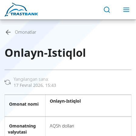
Omonatlar
Onlayn-Istiqlol
Yangilangan sana:
17 Fevral 2026, 15:43
Onlayn-Istiqlol
Omonat nomi
Omonatning
AQSh dollari
valyutasi