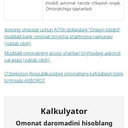
(mobil) avtomat tarzda o‘tkazish orqali,
Omonatchiga qaytariladi.
Jismoniy shaxslar uchun AQSh dollaridagi “
Onlayn-Istiqlol
”
muddatli bank omonati bo‘yicha shartnoma namunasi
(yuklab olish)
Muddatli omonatning asosiy shartlari to‘g‘risidagi axborot
varaqasi (yuklab olish)
O‘zbekiston Respublikasidagi omonatlarni kafolatlash tizimi
to‘g‘risida AXBOROT
Kalkulyator
Omonat daromadini hisoblang