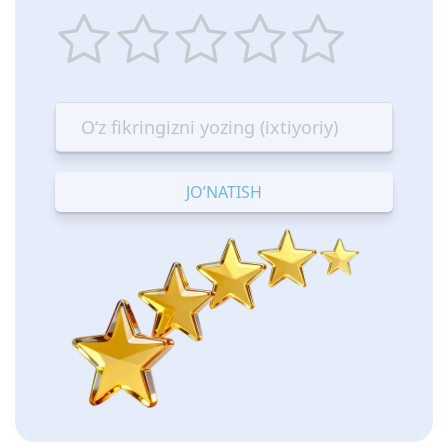
1
2
3
4
5
star
stars
stars
stars
stars
—
—
—
—
—
Terrible
Bad
OK
Good
Excellent