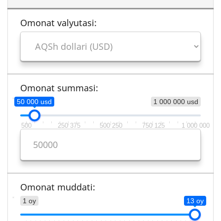
Omonat valyutasi:
Omonat summasi:
50 000 usd
1 000 000 usd
500
250 375
500 250
750 125
1 000 000
Omonat muddati:
1 oy
13 oy