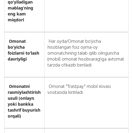
qo‘yiladigan
mablag‘ning
eng kam
miqdori
Omonat
Har oyda/Omonat bo‘yicha
bo‘yicha
hisoblangan foiz oyma-oy
foizlarni to‘lash
omonatchining talab qilib olinguncha
davriyligi
(mobil) omonat hisobvarag‘iga avtomat
tarzda o‘tkazib beriladi.
Omonatni
Omonat "Trastpay" mobil ilovasi
rasmiylashtirish
vositasida kiritiladi.
usuli (onlayn
yoki bankka
tashrif buyurish
orqali)