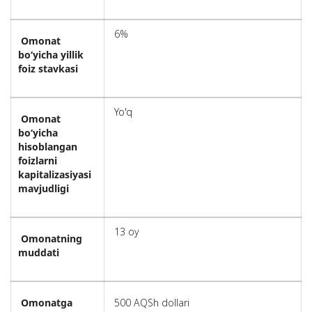
6%
Omonat
bo‘yicha yillik
foiz stavkasi
Yo'q
Omonat
bo‘yicha
hisoblangan
foizlarni
kapitalizasiyasi
mavjudligi
13 oy
Omonatning
muddati
Omonatga
500 AQSh dollari