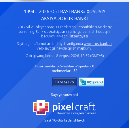
1994 – 2026 © «TRASTBANK» ХUSUSIY
AKSIYADORLIK BANKI
2017 yil 21 oktyabrdagi O‘zbekiston Respublikasi Markaziy
bankining Bank operatsiyalarini amalga oshirish huquqini
beruvchi 44-sonli litsenziyasi
Saytdagi ma’lumotlardan foydalanilganda
www.trustbank.uz
veb-saytiga havola qilish majburiy.
Oxirgi yangilanish: 8 Avgust 2026, 13:57 (GMT+5)
Hozir saytda:
ro'yhatdan o'tganlar - 0
mehmonlar - 52
Sayt yaratuvchisi
Sayt 1C-Bitriksda ishlaydi