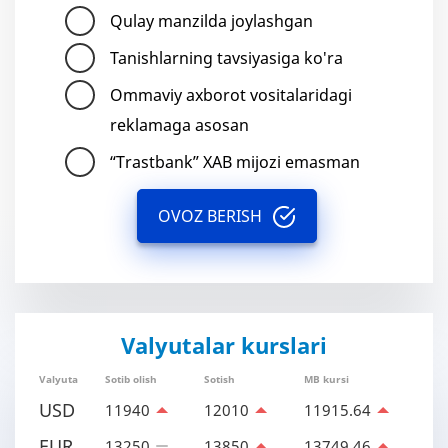
Qulay manzilda joylashgan
Tanishlarning tavsiyasiga ko'ra
Ommaviy axborot vositalaridagi
reklamaga asosan
“Trastbank” XAB mijozi emasman
OVOZ BERISH
Valyutalar kurslari
Valyuta
Sotib olish
Sotish
MB kursi
USD
11940
12010
11915.64
EUR
13250
13850
13749.46