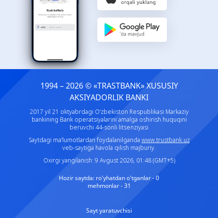
1994 – 2026 © «TRASTBANK» ХUSUSIY
AKSIYADORLIK BANKI
2017 yil 21 oktyabrdagi O‘zbekiston Respublikasi Markaziy
bankining Bank operatsiyalarini amalga oshirish huquqini
beruvchi 44-sonli litsenziyasi
Saytdagi ma’lumotlardan foydalanilganda
www.trustbank.uz
veb-saytiga havola qilish majburiy.
Oxirgi yangilanish: 9 Avgust 2026, 01:48 (GMT+5)
Hozir saytda:
ro'yhatdan o'tganlar - 0
mehmonlar - 31