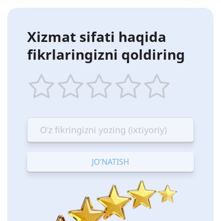
Xizmat sifati haqida
fikrlaringizni qoldiring
1
2
3
4
5
star
stars
stars
stars
stars
—
—
—
—
—
Terrible
Bad
OK
Good
Excellent