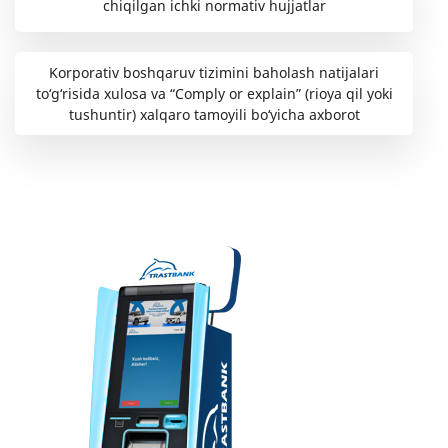
chiqilgan ichki normativ hujjatlar
Korporativ boshqaruv tizimini baholash natijalari
to‘g‘risida xulosa va “Comply or explain” (rioya qil yoki
tushuntir) xalqaro tamoyili bo‘yicha axborot