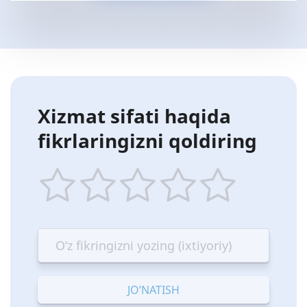
Xizmat sifati haqida
fikrlaringizni qoldiring
1
2
3
4
5
star
stars
stars
stars
stars
—
—
—
—
—
Terrible
Bad
OK
Good
Excellent