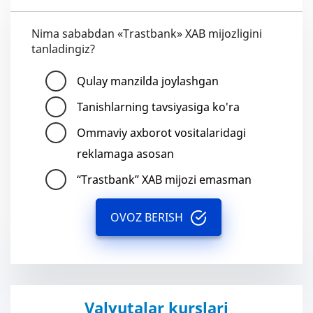
Nima sababdan «Trastbank» XAB mijozligini
tanladingiz?
Qulay manzilda joylashgan
Tanishlarning tavsiyasiga ko'ra
Ommaviy axborot vositalaridagi
reklamaga asosan
“Trastbank” XAB mijozi emasman
OVOZ BERISH
Valyutalar kurslari