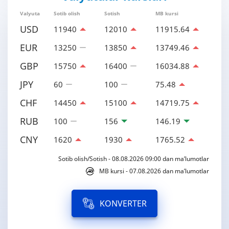
Valyuta
Sotib olish
Sotish
MB kursi
USD
11940
12010
11915.64
EUR
13250
13850
13749.46
GBP
15750
16400
16034.88
JPY
60
100
75.48
CHF
14450
15100
14719.75
RUB
100
156
146.19
CNY
1620
1930
1765.52
Sotib olish/Sotish - 08.08.2026 09:00 dan ma’lumotlar
MB kursi - 07.08.2026 dan ma’lumotlar
KONVERTER