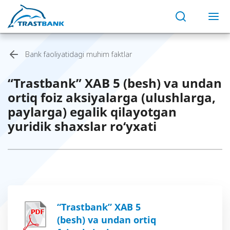
Bank faoliyatidagi muhim faktlar
“Trastbank” XAB 5 (besh) va undan
ortiq foiz aksiyalarga (ulushlarga,
paylarga) egalik qilayotgan
yuridik shaxslar ro‘yxati
“Trastbank” XAB 5
(besh) va undan ortiq