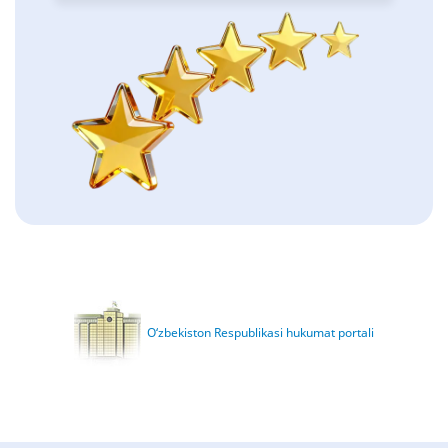
O‘zbekiston Respublikasi hukumat portali