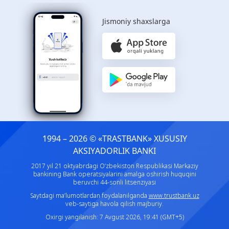
Jismoniy shaxslarga
1994 – 2026 © «TRASTBANK» ХUSUSIY
AKSIYADORLIK BANKI
2017 yil 21 oktyabrdagi O‘zbekiston Respublikasi Markaziy
bankining Bank operatsiyalarini amalga oshirish huquqini
beruvchi 44-sonli litsenziyasi
Saytdagi ma’lumotlardan foydalanilganda
www.trustbank.uz
veb-saytiga havola qilish majburiy.
Oxirgi yangilanish: 7 Avgust 2026, 19:41 (GMT+5)