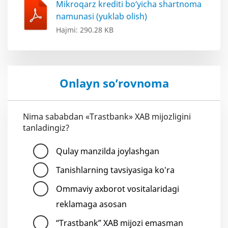
Mikroqarz krediti bo‘yicha shartnoma
namunasi (yuklab olish)
Hajmi: 290.28 KB
Onlayn so’rovnoma
Nima sababdan «Trastbank» XAB mijozligini
tanladingiz?
Qulay manzilda joylashgan
Tanishlarning tavsiyasiga ko'ra
Ommaviy axborot vositalaridagi
reklamaga asosan
“Trastbank” XAB mijozi emasman