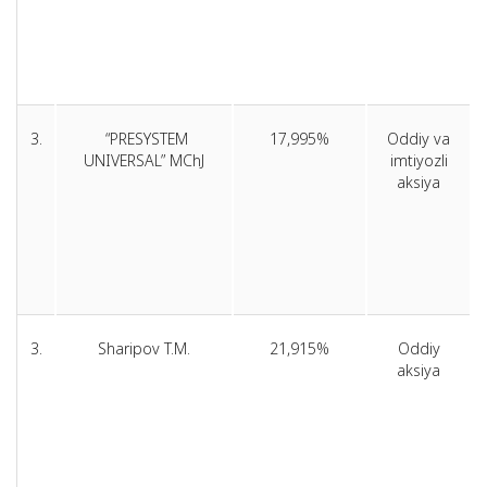
3.
“PRESYSTEM
17,995%
Oddiy va
UNIVERSAL” MChJ
imtiyozli
aksiya
3.
Sharipov T.M.
21,915%
Oddiy
aksiya