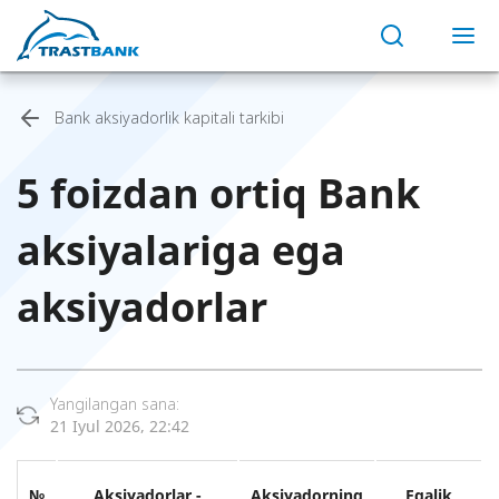
Bank aksiyadorlik kapitali tarkibi
5 foizdan ortiq Bank
aksiyalariga ega
aksiyadorlar
Yangilangan sana:
21 Iyul 2026, 22:42
№
Aksiyadorlar -
Aksiyadorning
Egalik