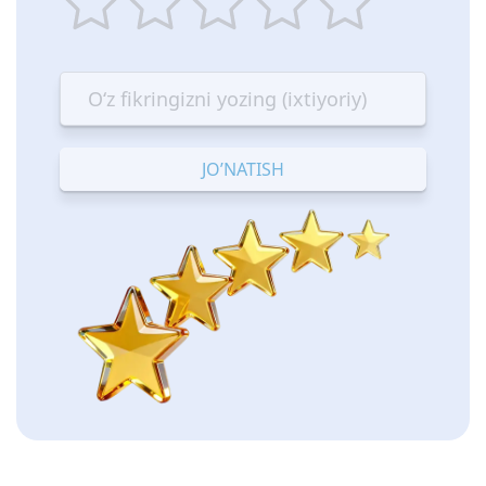
1
2
3
4
5
star
stars
stars
stars
stars
—
—
—
—
—
Terrible
Bad
OK
Good
Excellent