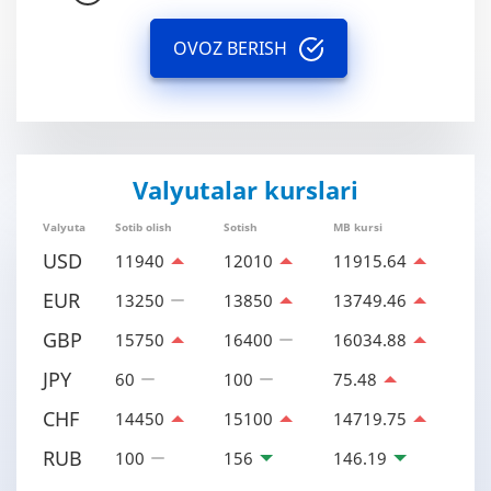
OVOZ BERISH
Valyutalar kurslari
Valyuta
Sotib olish
Sotish
MB kursi
USD
11940
12010
11915.64
EUR
13250
13850
13749.46
GBP
15750
16400
16034.88
JPY
60
100
75.48
CHF
14450
15100
14719.75
RUB
100
156
146.19