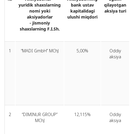
yuridik
shaxslarning
bank ustav
qilayotgan
nomi yoki
kapitalidagi
aksiya turi
aksiyadorlar
ulushi miqdori
-
jismoniy
shaxslarning F.I.Sh.
1
“MADI GmbH” MChJ
5,00%
Oddiy
aksiya
2
“DIMINUR GROUP”
12,115%
Oddiy
MChJ
aksiya