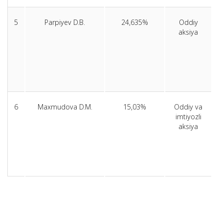
5
Parpiyev D.B.
24,635%
Oddiy
aksiya
6
Maxmudova D.M.
15,03%
Oddiy va
imtiyozli
aksiya