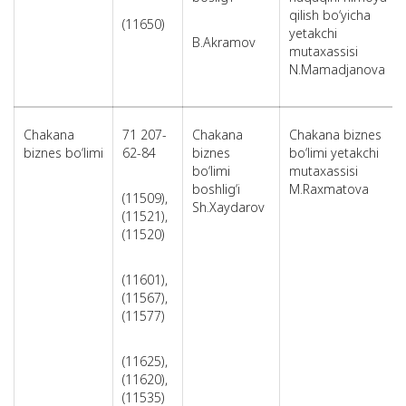
qilish bo‘yicha
(11650)
yetakchi
B.Akramov
mutaxassisi
N.Mamadjanova
Chakana
71 207-
Chakana
Chakana biznes
biznes bo‘limi
62-84
biznes
bo‘limi yetakchi
bo‘limi
mutaxassisi
boshlig‘i
M.Raxmatova
(11509),
Sh.Xaydarov
(11521),
(11520)
(11601),
(11567),
(11577)
(11625),
(11620),
(11535)