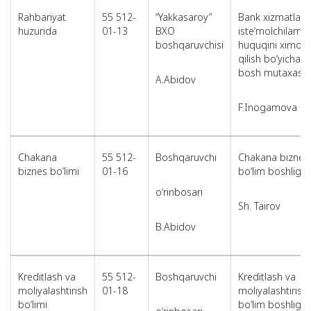
Rahbariyat
55 512-
“Yakkasaroy”
Bank xizmatlari
huzurida
01-13
BXO
iste‘molchilarni
boshqaruvchisi
huquqini ximoy
qilish bo‘yicha
bosh mutaxassi
A.Abidov
F.Inogamova
Chakana
55 512-
Boshqaruvchi
Chakana biznes
biznes bo‘limi
01-16
bo‘lim boshlig‘i
o‘rinbosari
Sh. Tairov
B.Abidov
Kreditlash va
55 512-
Boshqaruvchi
Kreditlash va
moliyalashtirish
01-18
moliyalashtirish
bo‘limi
bo‘lim boshlig‘i