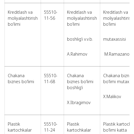
Kreditlash va
55510-
Kreditlash va
Kreditlash va
moliyalashtirish
11-56
moliyalashtirish
moliyalashtirish
bo‘limi
bo‘limi
bo‘limi
boshlig‘i v.v.b.
mutaxassisi
A.Rahimov
M.Ramazanov
Chakana
55510-
Chakana
Chakana biznes
biznes bo‘limi
11-68
biznes bo‘limi
bo‘limi mutaxass
boshlig‘i
X.Malikov
X.Ibragimov
Plastik
55510-
Plastik
Plastik kartochk
kartochkalar
11-24
kartochkalar
bo‘limi katta