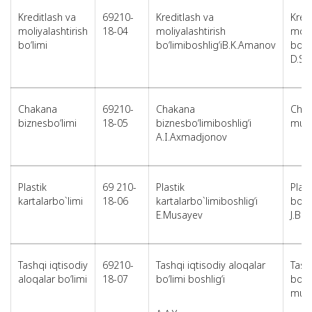
Kreditlash va
69210-
Kreditlash va
Kred
moliyalashtirish
18-04
moliyalashtirish
moli
bo‘limi
bo‘limiboshlig‘iB.K.Amanov
bo‘l
D.S.
Chakana
69210-
Chakana
Chak
biznesbo‘limi
18-05
biznesbo‘limiboshlig‘i
muta
A.I.Axmadjonov
Plastik
69 210-
Plastik
Plast
kartalarbo`limi
18-06
kartalarbo`limiboshlig‘i
bosh
E.Musayev
J.B.
Tashqi iqtisodiy
69210-
Tashqi iqtisodiy aloqalar
Tash
aloqalar bo‘limi
18-07
bo‘limi boshlig‘i
bo‘l
muta