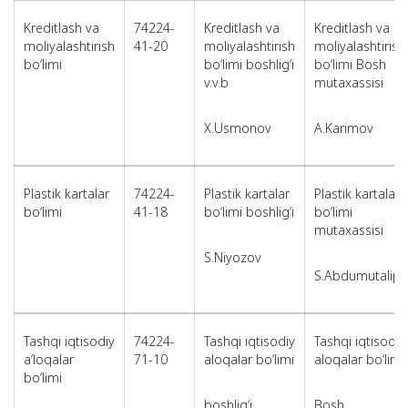
Kreditlash va
74224-
Kreditlash va
Kreditlash va
moliyalashtirish
41-20
moliyalashtirish
moliyalashtirish
bo‘limi
bo‘limi boshlig‘i
bo‘limi Bosh
v.v.b
mutaxassisi
X.Usmonov
A.Karimov
Plastik kartalar
74224-
Plastik kartalar
Plastik kartalar
bo‘limi
41-18
bo‘limi boshlig‘i
bo‘limi
mutaxassisi
S.Niyozov
S.Abdumutalip
Tashqi iqtisodiy
74224-
Tashqi iqtisodiy
Tashqi iqtisodiy
a’loqalar
71-10
aloqalar bo‘limi
aloqalar bo‘limi
bo‘limi
boshlig‘i
Bosh