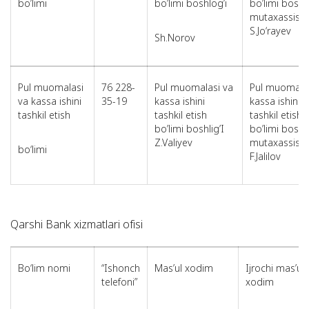
bo’limi
bo’limi boshlog’i
bo’limi bosh
mutaxassisi
S.Jo‘rayev
Sh.Norov
Pul muomalasi
76 228-
Pul muomalasi va
Pul muomalas
va kassa ishini
35-19
kassa ishini
kassa ishini
tashkil etish
tashkil etish
tashkil etish
bo’limi boshlig’I
bo’limi bosh
Z.Valiyev
mutaxassisi
bo‘limi
F.Jalilov
Qarshi Bank xizmatlari ofisi
Bo‘lim nomi
“Ishonch
Mas’ul xodim
Ijrochi mas’ul
telefoni”
xodim