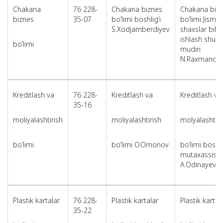
Chakana
76 228-
Chakana biznes
Chakana biz
biznes
35-07
bo’limi boshlig’i
bo’limi Jismo
S.Xodjamberdiyev
shaxslar bila
ishlash shu’b
bo’limi
mudiri
N.Raxmanov
Kreditlash va
76 228-
Kreditlash va
Kreditlash va
35-16
moliyalashtirish
moliyalashtirish
molyalashtiri
bo’limi
bo’limi O.Omonov
bo’limi bosh
mutaxassisi
A.Odinayev
Plastik kartalar
76 228-
Plastik kartalar
Plastik kartal
35-22