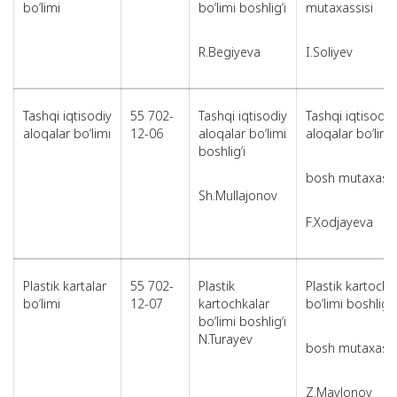
bo‘limi
bo‘limi boshlig‘i
mutaxassisi
R.Begiyeva
I.Soliyev
Tashqi iqtisodiy
55 702-
Tashqi iqtisodiy
Tashqi iqtisodiy
aloqalar bo‘limi
12-06
aloqalar bo‘limi
aloqalar bo‘limi
boshlig‘i
bosh mutaxassi
Sh.Mullajonov
F.Xodjayeva
Plastik kartalar
55 702-
Plastik
Plastik kartochk
bo‘limi
12-07
kartochkalar
bo‘limi boshlig‘i
bo‘limi boshlig‘i
N.Turayev
bosh mutaxassi
Z.Mavlonov