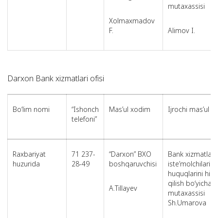
mutaxassisi
Xolmaxmadov
F.
Alimov I.
Darxon Bank xizmatlari ofisi
Bo‘lim nomi
“Ishonch
Mas’ul xodim
Ijrochi mas’ul 
telefoni”
Raxbariyat
71 237-
“Darxon” BXO
Bank xizmatlari
huzurida
28-49
boshqaruvchisi
iste’molchilarini
huquqlarini hi
qilish bo‘yicha 
А.Tillayev
mutaxassisi
Sh.Umarova