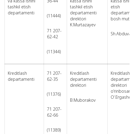
va kassa ishini
36-44
kassa ishini
kassa ishini 
tashkil etish
tashkil etish
etish
departamenti
departamenti
departamen
(11444)
direktori
bosh mutaxa
K.Murtazayev
71 207-
Sh.Abduvali
62-42
(11344)
Kreditlash
71 207-
Kreditlash
Kreditlash
departamenti
62-35
departamenti
departamen
direktori
direktori
o‘rinbosari
(11376)
O‘.Ergashev
B.Muborakov
71 207-
62-66
(11389)