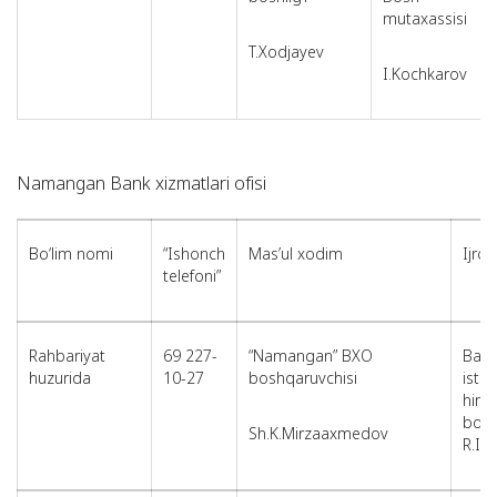
mutaxassisi
T.Xodjayev
I.Kochkarov
Namangan Bank xizmatlari ofisi
Bo‘lim nomi
“Ishonch
Mas’ul xodim
Ijro
telefoni”
Rahbariyat
69 227-
“Namangan” BXO
Bank
huzurida
10-27
boshqaruvchisi
iste’
himo
bosh
Sh.K.Mirzaaxmedov
R.I.