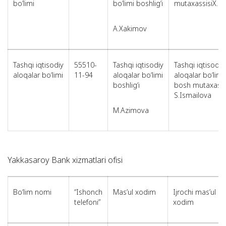
bo‘limi
bo‘limi boshlig‘i
mutaxassisiX.Bo
A.Xakimov
Tashqi iqtisodiy
55510-
Tashqi iqtisodiy
Tashqi iqtisodiy
aloqalar bo‘limi
11-94
aloqalar bo‘limi
aloqalar bo‘limi
boshlig‘i
bosh mutaxassi
S.Ismailova
M.Azimova
Yakkasaroy Bank xizmatlari ofisi
Bo‘lim nomi
“Ishonch
Mas’ul xodim
Ijrochi mas’ul
telefoni”
xodim