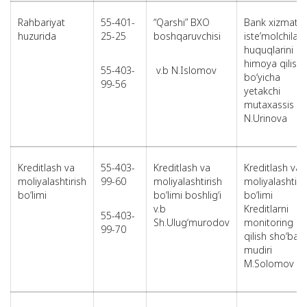
Rahbariyat
55-401-
“Qarshi” BXO
Bank xizmatlar
huzurida
25-25
boshqaruvchisi
iste’molchilari
huquqlarini
himoya qilish
55-403-
v.b N.Islomov
bo‘yicha
99-56
yetakchi
mutaxassis
N.Urinova
Kreditlash va
55-403-
Kreditlash va
Kreditlash va
moliyalashtirish
99-60
moliyalashtirish
moliyalashtiri
bo‘limi
bo‘limi boshlig‘i
bo‘limi
v.b
Kreditlarni
55-403-
Sh.Ulug‘murodov
monitoring
99-70
qilish sho‘basi
mudiri
M.Solomov