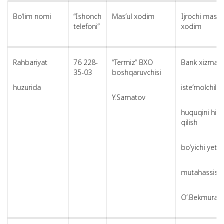
Bo‘lim nomi
“Ishonch
Mas’ul xodim
Ijrochi mas’ul
telefoni”
xodim
Rahbariyat
76 228-
“Termiz” BXO
Bank xizmatla
35-03
boshqaruvchisi
huzurida
iste’molchilar
Y.Samatov
huquqini hi
qilish
bo’yichi yeta
mutahassis
O’.Bekmurad