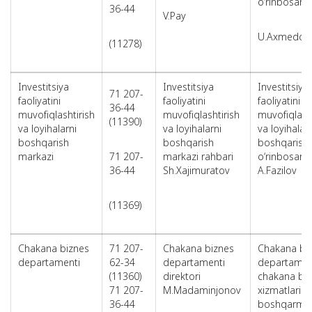
o‘rinbosari
36-44
V.Pay
U.Axmedov
(11278)
Investitsiya
Investitsiya
Investitsiya
71 207-
faoliyatini
faoliyatini
faoliyatini
36-44
muvofiqlashtirish
muvofiqlashtirish
muvofiqlasht
(11390)
va loyihalarni
va loyihalarni
va loyihalarn
boshqarish
boshqarish
boshqarish 
markazi
71 207-
markazi rahbari
o‘rinbosari
36-44
Sh.Xajimuratov
A.Fazilov
(11369)
Chakana biznes
71 207-
Chakana biznes
Chakana bi
departamenti
62-34
departamenti
departamen
(11360)
direktori
chakana ba
71 207-
M.Madaminjonov
xizmatlarini
36-44
boshqarma