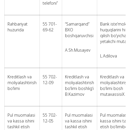
telefoni”
Rahbariyat
55 701-
“Samarqand”
Bank iste’molchi
huzurida
69-62
BXO
huquqlarini hi
boshqaruvchisi
qilish bo‘yicha
yetakchi mutaxa
A.Sh.Musayev
L.Adilova
Kreditlash va
55 702-
Kreditlash va
Kreditlash va
moliyalashtirish
12-09
moliyalashtirish
moliyalashtirish
bo‘limi
bo‘limi boshlig‘i
bo‘limi bosh
B.Kazimov
mutaxassisiX.U
Pul muomalasi
55 702-
Pul muomalasi
Pul muomalasi 
va kassa ishini
12-05
va kassa ishini
kassa ishini tash
tashkil etish
tashkil etish
etish bo‘limibo