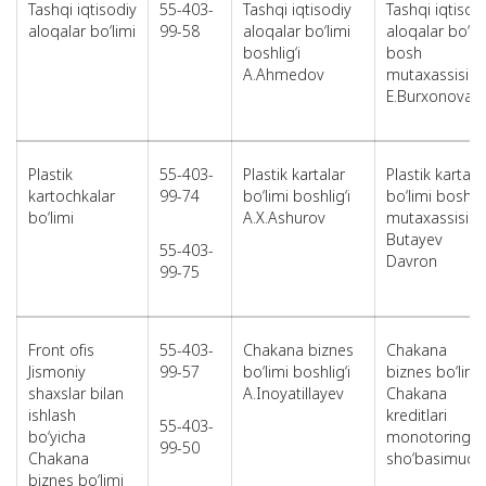
Tashqi iqtisodiy
55-403-
Tashqi iqtisodiy
Tashqi iqtisod
aloqalar bo‘limi
99-58
aloqalar bo‘limi
aloqalar bo‘li
boshlig‘i
bosh
A.Ahmedov
mutaxassisi
E.Burxonova
Plastik
55-403-
Plastik kartalar
Plastik kartala
kartochkalar
99-74
bo‘limi boshlig‘i
bo‘limi bosh
bo‘limi
A.X.Ashurov
mutaxassisi
Butayev
55-403-
Davron
99-75
Front ofis
55-403-
Chakana biznes
Chakana
Jismoniy
99-57
bo‘limi boshlig‘i
biznes bo‘limi
shaxslar bilan
A.Inoyatillayev
Chakana
ishlash
kreditlari
55-403-
bo‘yicha
monotoringi
99-50
Chakana
sho‘basimudir
biznes bo‘limi