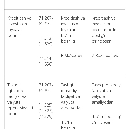
Kreditlash va
71 207-
Kreditlash va
Kreditlash va
investision
62-95
investision
investision
loyxalar
loyxalar
loyxalar bo‘limi
bo‘limi
bo‘limi
boslig‘i
(11513),
boshlig‘i
o‘rinbosari
(11629)
B.Ma’sudov
Z.Buzurxanova
(11514),
(11656)
Tashqi
71 207-
Tashqi
Tashqi iqtisodiy
iqtisodiy
62-85
iqtisodiy
faoliyat va
faoliyat va
faoliyat va
valyuta
valyuta
valyuta
amaliyotlari
(11525),
operatsiyalari
amaliyotlari
(11527),
bo‘limi
(11529)
bo‘limi boshlig‘i
bo‘limi
o‘rinbosari
boshlig‘i