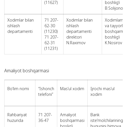
(11627)
boshlig‘i
B.Solijonov
Xodimlar bilan
71 207-
Xodimlar bilan
Xodimlarni 
ishlash
62-30
ishlash
va tayyorla
departamenti
(11230)
departamenti
boshqarma
71 207-
direktori
boshlig‘i
62-31
N.Raximov
K.Nosirov
(11231)
Amaliyot boshqarmasi
Bo‘lim nomi
“Ishonch
Mas’ul xodim
Ijrochi mas’ul
telefoni”
xodim
Rahbariyat
71 207-
Amaliyot
Bank
huzurida
36-47
boshqarmasi
iste’molchilarining
boslig‘i
huquqini himoya