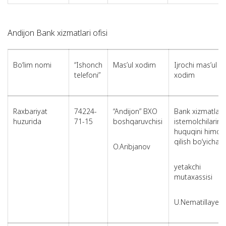
Andijon Bank xizmatlari ofisi
Bo‘lim nomi
“Ishonch
Mas’ul xodim
Ijrochi mas’ul
telefoni”
xodim
Raxbariyat
74224-
“Andijon” BXO
Bank xizmatlari
huzurida
71-15
boshqaruvchisi
istemolchilarini
huquqini himoy
qilish bo‘yicha
O.Aribjanov
yetakchi
mutaxassisi
U.Nematillayev