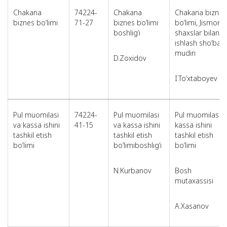
Chakana
74224-
Chakana
Chakana biznes
biznes bo‘limi
71-27
biznes bo‘limi
bo‘limi, Jismoniy
boshlig‘i
shaxslar bilan
ishlash sho‘basi
mudiri
D.Zoxidov
I.To‘xtaboyev
Pul muomilasi
74224-
Pul muomilasi
Pul muomilasi v
va kassa ishini
41-15
va kassa ishini
kassa ishini
tashkil etish
tashkil etish
tashkil etish
bo‘limi
bo‘limiboshlig‘i
bo‘limi
N.Kurbanov
Bosh
mutaxassisi
A.Xasanov