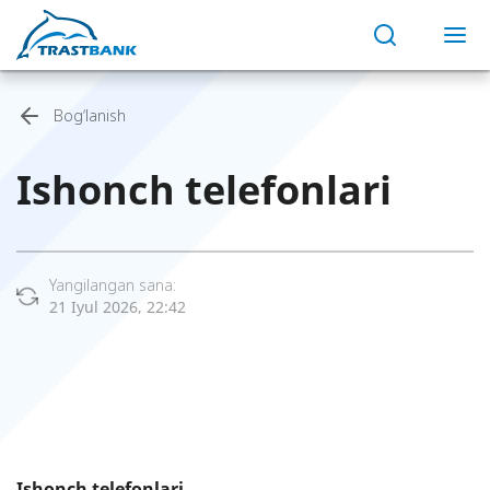
Bog‘lanish
Ishonch telefonlari
Yangilangan sana:
21 Iyul 2026, 22:42
Ishоnch tеlеfоnlаri