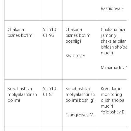
Rashidova F.
Chakana
55 510-
Chakana
Chakana biznes
biznes bo‘limi
01-96
biznes bo‘limi
jismoniy
boshlig‘i
shaxslar bilan
ishlash sho‘basi
mudiri
Shakirov A.
Miraxmadov M.
Kreditlash va
55 510-
Kreditlash va
Kreditlarni
moliyalashtirish
01-81
moliyalashtirish
monitoring
bo‘limi
bo‘limi boshlig‘i
qilish sho‘ba
mudiri
Yo‘ldoshev B.
Esangildiyev M.