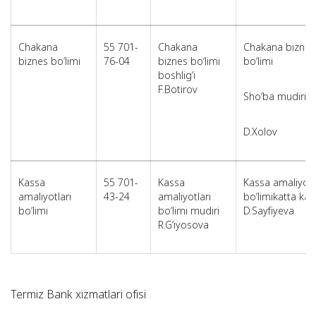
Chakana
55 701-
Chakana
Chakana biznes
biznes bo‘limi
76-04
biznes bo‘limi
bo‘limi
boshlig‘i
F.Botirov
Sho‘ba mudiri
D.Xolov
Kassa
55 701-
Kassa
Kassa amaliyotl
amaliyotlari
43-24
amaliyotlari
bo‘limikatta kas
bo‘limi
bo‘limi mudiri
D.Sayfiyeva
R.G‘iyosova
Termiz Bank xizmatlari ofisi