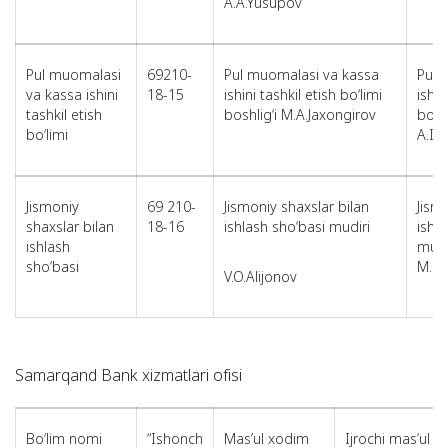
A.A.Yusupov
Pul muomalasi
69210-
Pul muomalasi va kassa
Pul 
va kassa ishini
18-15
ishini tashkil etish bo‘limi
ishin
tashkil etish
boshlig‘i M.A.Jaxongirov
bo‘l
bo‘limi
A.I.
Jismoniy
69 210-
Jismoniy shaxslar bilan
Jism
shaxslar bilan
18-16
ishlash sho‘basi mudiri
ishl
ishlash
muta
sho‘basi
M.Z.
V.O.Alijonov
Samarqand Bank xizmatlari ofisi
Bo‘lim nomi
“Ishonch
Mas’ul xodim
Ijrochi mas’ul 