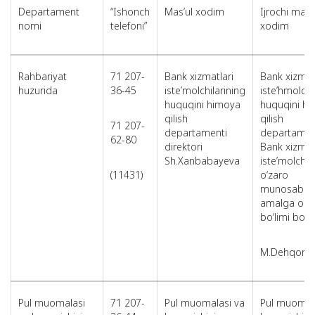
Departament
“Ishonch
Mas’ul xodim
Ijrochi mas’
nomi
telefoni”
xodim
Rahbariyat
71 207-
Bank xizmatlari
Bank xizmat
huzurida
36-45
iste’molchilarining
iste’hmolchi
huquqini himoya
huquqini h
qilish
qilish
71 207-
departamenti
departamen
62-80
direktori
Bank xizmat
Sh.Xanbabayeva
iste’molchila
(11431)
o‘zaro
munosabatl
amalga oshi
bo‘limi boshl
M.Dehqonb
Pul muomalasi
71 207-
Pul muomalasi va
Pul muomal