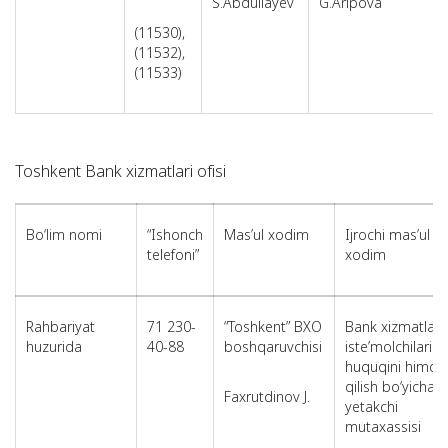
S.Abdullayev
G.Aripova
(11530),
(11532),
(11533)
Toshkent Bank xizmatlari ofisi
Bo‘lim nomi
“Ishonch
Mas’ul xodim
Ijrochi mas’ul
telefoni”
xodim
Rahbariyat
71 230-
“Toshkent” BXO
Bank xizmatlari
huzurida
40-88
boshqaruvchisi
iste’molchilari
huquqini himoy
qilish bo‘yicha
Faxrutdinov J.
yetakchi
mutaxassisi