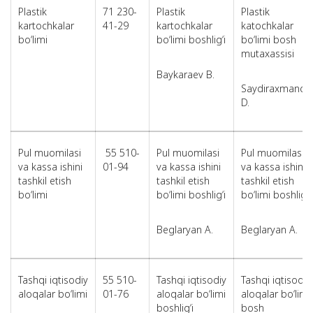
Plastik
71 230-
Plastik
Plastik
kartochkalar
41-29
kartochkalar
katochkalar
bo‘limi
bo‘limi boshlig‘i
bo‘limi bosh
mutaxassisi
Baykaraev B.
Saydiraxmanov
D.
Pul muomilasi
55 510-
Pul muomilasi
Pul muomilasi
va kassa ishini
01-94
va kassa ishini
va kassa ishini
tashkil etish
tashkil etish
tashkil etish
bo‘limi
bo‘limi boshlig‘i
bo‘limi boshlig‘i
Beglaryan A.
Beglaryan A.
Tashqi iqtisodiy
55 510-
Tashqi iqtisodiy
Tashqi iqtisodiy
aloqalar bo‘limi
01-76
aloqalar bo‘limi
aloqalar bo‘limi
boshlig‘i
bosh