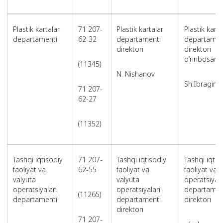
Plastik kartalar
71 207-
Plastik kartalar
Plastik karta
departamenti
62-32
departamenti
departamen
direktori
direktori
o‘rinbosari
(11345)
N. Nishanov
Sh.Ibragim
71 207-
62-27
(11352)
Tashqi iqtisodiy
71 207-
Tashqi iqtisodiy
Tashqi iqtis
faoliyat va
62-55
faoliyat va
faoliyat va 
valyuta
valyuta
operatsiyala
operatsiyalari
operatsiyalari
departamen
(11265)
departamenti
departamenti
direktori
direktori
71 207-