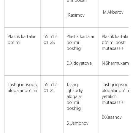
o‘rinbosari
M.Akbarov
J.Raximov
Plastik kartalar
55 512-
Plastik kartalar
Plastik kartalar
bo‘limi
01-28
bo‘limi
bo‘limi bosh
boshlig‘i
mutaxassisi
D.Xidoyatova
N.Shermuxame
Tashqi iqtisodiy
55 512-
Tashqi
Tashqi iqtisodiy
aloqalar bo‘limi
01-25
iqtisodiy
aloqalar bo‘limi
aloqalar
yetakchi
bo‘limi
mutaxassisi
boshlig‘i
D.Xasanov
S.Usmonov