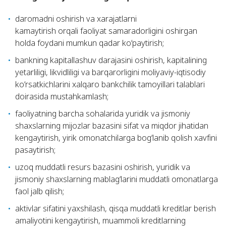
daromadni oshirish va xarajatlarni
kamaytirish orqali faoliyat samaradorligini oshirgan
holda foydani mumkun qadar ko‘paytirish;
bankning kapitallashuv darajasini oshirish, kapitalining
yetarliligi, likvidliligi va barqarorligini moliyaviy-iqtisodiy
ko‘rsatkichlarini xalqaro bankchilik tamoyillari talablari
doirasida mustahkamlash;
faoliyatning barcha sohalarida yuridik va jismoniy
shaxslarning mijozlar bazasini sifat va miqdor jihatidan
kengaytirish, yirik omonatchilarga bog‘lanib qolish xavfini
pasaytirish;
uzoq muddatli resurs bazasini oshirish, yuridik va
jismoniy shaxslarning mablag‘larini muddatli omonatlarga
faol jalb qilish;
aktivlar sifatini yaxshilash, qisqa muddatli kreditlar berish
amaliyotini kengaytirish, muammoli kreditlarning