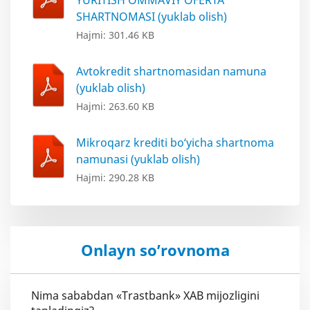
YURITISH OMMAVIY OFERTA
SHARTNOMASI (yuklab olish)
Hajmi: 301.46 KB
Avtokredit shartnomasidan namuna
(yuklab olish)
Hajmi: 263.60 KB
Mikroqarz krediti bo‘yicha shartnoma
namunasi (yuklab olish)
Hajmi: 290.28 KB
Onlayn so’rovnoma
Nima sababdan «Trastbank» XAB mijozligini