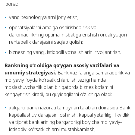
iborat:
yangi texnologiyalarni joriy etish;
operatsiyalarni amalga oshirishda risk va
daromadlilikning optimal nisbatiga erishish orqali yuqori
rentabellik darajasini saqlab qolish;
biznesning yangi, istiqbolli yo‘nalishlarini rivojlantirish.
Bankning o‘z oldiga qo‘ygan asosiy vazifalari va
umumiy strategiyasi.
Bank vazifalariga samaradorlik va
moliyaviy foyda ko‘rsatkichlari, ish tezligi hamda
moslashuvchanlik bilan bir qatorda biznes ko‘lamini
kengaytirish kiradi, bu quyidagilarni o‘z ichiga oladi:
xalqaro bank nazorati tamoyillari talablari doirasida Bank
kapitallashuv darajasini oshirish, kapital yetarliligi, likvidlik
va tijorat banklarining barqarorligi bo‘yicha moliyaviy-
iqtisodiy ko‘rsatkichlarni mustahkamlash;