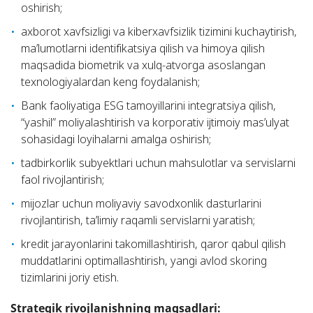
oshirish;
axborot xavfsizligi va kiberxavfsizlik tizimini kuchaytirish,
ma’lumotlarni identifikatsiya qilish va himoya qilish
maqsadida biometrik va xulq-atvorga asoslangan
texnologiyalardan keng foydalanish;
Bank faoliyatiga ESG tamoyillarini integratsiya qilish,
“yashil” moliyalashtirish va korporativ ijtimoiy mas’ulyat
sohasidagi loyihalarni amalga oshirish;
tadbirkorlik subyektlari uchun mahsulotlar va servislarni
faol rivojlantirish;
mijozlar uchun moliyaviy savodxonlik dasturlarini
rivojlantirish, ta’limiy raqamli servislarni yaratish;
kredit jarayonlarini takomillashtirish, qaror qabul qilish
muddatlarini optimallashtirish, yangi avlod skoring
tizimlarini joriy etish.
Strategik rivojlanishning maqsadlari: