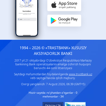
1994 – 2026 © «TRASTBANK» ХUSUSIY
AKSIYADORLIK BANKI
2017 yil 21 oktyabrdagi O‘zbekiston Respublikasi Markaziy
bankining Bank operatsiyalarini amalga oshirish huquqini
beruvchi 44-sonli litsenziyasi
Saytdagi ma’lumotlardan foydalanilganda
www.trustbank.uz
veb-saytiga havola qilish majburiy.
Oxirgi yangilanish: 7 Avgust 2026, 06:39 (GMT+5)
Hozir saytda:
ro'yhatdan o'tganlar - 0
mehmonlar - 34