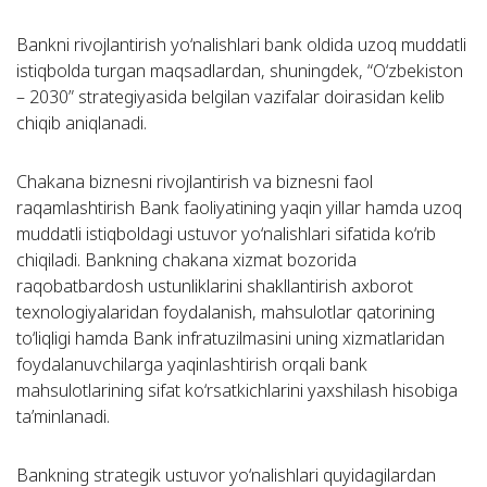
Bankni rivojlantirish yo‘nalishlari bank oldida uzoq muddatli
istiqbolda turgan maqsadlardan, shuningdek, “O‘zbekiston
– 2030” strategiyasida belgilan vazifalar doirasidan kelib
chiqib aniqlanadi.
Chakana biznesni rivojlantirish va biznesni faol
raqamlashtirish Bank faoliyatining yaqin yillar hamda uzoq
muddatli istiqboldagi ustuvor yo‘nalishlari sifatida ko‘rib
chiqiladi. Bankning chakana xizmat bozorida
raqobatbardosh ustunliklarini shakllantirish axborot
texnologiyalaridan foydalanish, mahsulotlar qatorining
to‘liqligi hamda Bank infratuzilmasini uning xizmatlaridan
foydalanuvchilarga yaqinlashtirish orqali bank
mahsulotlarining sifat ko‘rsatkichlarini yaxshilash hisobiga
ta’minlanadi.
Bankning strategik ustuvor yo‘nalishlari quyidagilardan