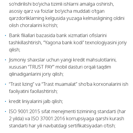
so‘ndirilishi bo‘yicha tizimli ishlarni amalga oshirish,
asosiy qarz va foizlar bo‘yicha muddati o‘tgan
qarzdorliklarning kelgusida yuzaga kelmasligining oldini
olish choralarini ko‘rish;
Bank filiallari bazasida bank xizmatlari ofislarini
tashkillashtirish, “Yagona bank kodi” texnologiyasini joriy
qilish;
Jismoniy shaxslar uchun yangi kredit mahsulotlarini,
xususan “TRUST PAY” mobil dasturi orqali taqdim
qilinadiganlarini joriy qilish;
“Trast lizing” va “Trast muamalat” sho‘ba korxonalarini ish
faoliyatini faollashtirish;
kredit liniyalarini jalb qilish;
ISO 9001:2015 sifat menejmenti tizimining standarti (har
2 yilda) va ISO 37001:2016 korrupsiyaga qarshi kurash
standarti har yili navbatdagi sertifikatsiyadan o‘tish;