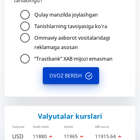
tanladingiz?
Qulay manzilda joylashgan
Tanishlarning tavsiyasiga ko'ra
Ommaviy axborot vositalaridagi
reklamaga asosan
“Trastbank” XAB mijozi emasman
OVOZ BERISH
Valyutalar kurslari
Valyuta
Sotib olish
Sotish
MB kursi
USD
11880
11965
11915.64