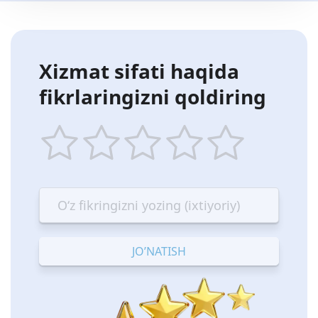
Xizmat sifati haqida
fikrlaringizni qoldiring
1
2
3
4
5
star
stars
stars
stars
stars
—
—
—
—
—
Terrible
Bad
OK
Good
Excellent