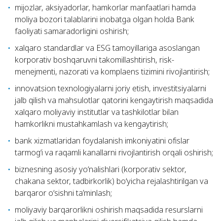
mijozlar, aksiyadorlar, hamkorlar manfaatlari hamda
moliya bozori talablarini inobatga olgan holda Bank
faoliyati samaradorligini oshirish;
xalqaro standardlar va ESG tamoyillariga asoslangan
korporativ boshqaruvni takomillashtirish, risk-
menejmenti, nazorati va komplaens tizimini rivojlantirish;
innovatsion texnologiyalarni joriy etish, investitsiyalarni
jalb qilish va mahsulotlar qatorini kengaytirish maqsadida
xalqaro moliyaviy institutlar va tashkilotlar bilan
hamkorlikni mustahkamlash va kengaytirish;
bank xizmatlaridan foydalanish imkoniyatini ofislar
tarmog‘i va raqamli kanallarni rivojlantirish orqali oshirish;
biznesning asosiy yo‘nalishlari (korporativ sektor,
chakana sektor, tadbirkorlik) bo‘yicha rejalashtirilgan va
barqaror o‘sishni ta’minlash;
moliyaviy barqarorlikni oshirish maqsadida resurslarni