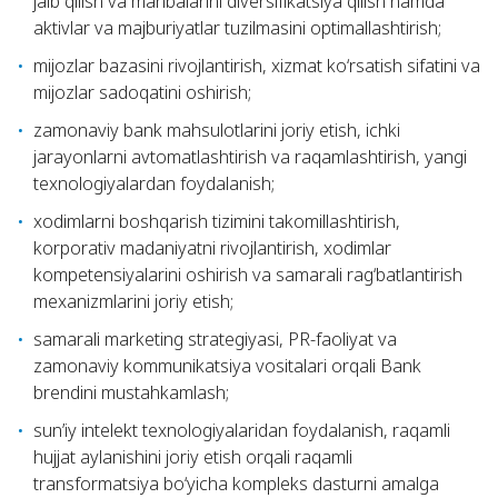
jalb qilish va manbalarini diversifikatsiya qilish hamda
aktivlar va majburiyatlar tuzilmasini optimallashtirish;
mijozlar bazasini rivojlantirish, xizmat ko‘rsatish sifatini va
mijozlar sadoqatini oshirish;
zamonaviy bank mahsulotlarini joriy etish, ichki
jarayonlarni avtomatlashtirish va raqamlashtirish, yangi
texnologiyalardan foydalanish;
xodimlarni boshqarish tizimini takomillashtirish,
korporativ madaniyatni rivojlantirish, xodimlar
kompetensiyalarini oshirish va samarali rag‘batlantirish
mexanizmlarini joriy etish;
samarali marketing strategiyasi, PR-faoliyat va
zamonaviy kommunikatsiya vositalari orqali Bank
brendini mustahkamlash;
sun’iy intelekt texnologiyalaridan foydalanish, raqamli
hujjat aylanishini joriy etish orqali raqamli
transformatsiya bo‘yicha kompleks dasturni amalga