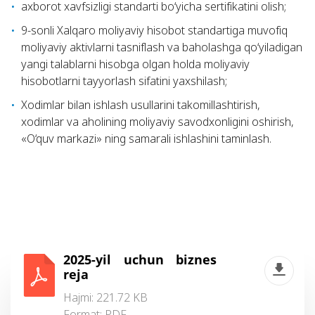
axborot xavfsizligi standarti bo‘yicha sertifikatini olish;
9-sonli Xalqaro moliyaviy hisobot standartiga muvofiq
moliyaviy aktivlarni tasniflash va baholashga qo‘yiladigan
yangi talablarni hisobga olgan holda moliyaviy
hisobotlarni tayyorlash sifatini yaxshilash;
Xodimlar bilan ishlash usullarini takomillashtirish,
xodimlar va aholining moliyaviy savodxonligini oshirish,
«O‘quv markazi» ning samarali ishlashini taminlash.
2025-yil uchun biznes
reja
Hajmi: 221.72 KB
Format:
PDF