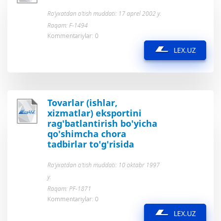
Ro’yxatdan o’tish muddati: 17 aprel 2002 y.
Raqam: F-1494
Kommentariylar: 0
LEX.UZ
Tovarlar (ishlar,
xizmatlar) eksportini
rag'batlantirish bo'yicha
qo'shimcha chora
tadbirlar to'g'risida
Ro’yxatdan o’tish muddati: 10 oktabr 1997
y.
Raqam: PF-1871
Kommentariylar: 0
LEX.UZ