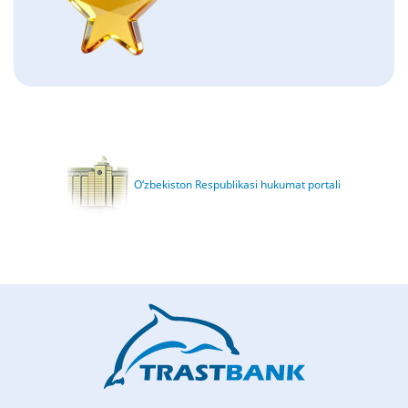
O‘zbekiston Respublikasi hukumat portali