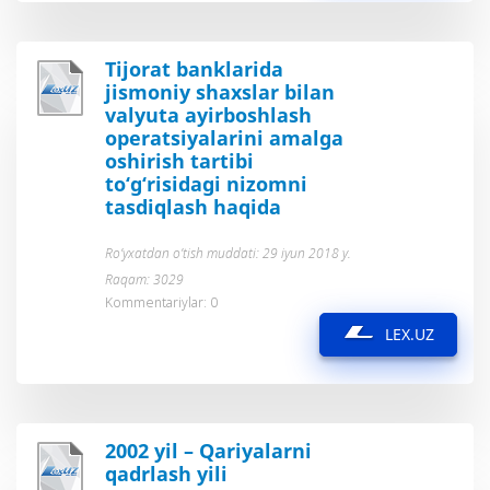
Tijorat banklarida
jismoniy shaxslar bilan
valyuta ayirboshlash
operatsiyalarini amalga
oshirish tartibi
to‘g‘risidagi nizomni
tasdiqlash haqida
Ro’yxatdan o’tish muddati: 29 iyun 2018 y.
Raqam: 3029
Kommentariylar: 0
LEX.UZ
2002 yil – Qariyalarni
qadrlash yili