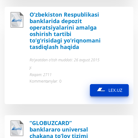
O‘zbekiston Respublikasi
banklarida depozit
operatsiyalarini amalga
oshirish tartibi
to‘g‘risidagi yo‘riqnomani
tasdiqlash haqida
Ro’yxatdan o’tish muddati: 26 avgust 2015
y.
Raqam: 2711
Kommentariylar: 0
LEX.UZ
“GLOBUZCARD”
banklararo universal
chakana to‘lov tizimi