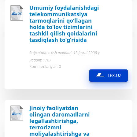
Umumiy foydalanishdagi
telekommunikatsiya
tarmoqlarini qo‘llagan
holda to‘lov tizimlarini
tashkil qilish qoidalarini
tasdiqlash to‘g‘risida
Ro’yxatdan o’tish muddati: 13 fevral 2008 y.
Raqam: 1767
Kommentariylar: 0
LEX.UZ
Jinoiy faoliyatdan
olingan daromadlarni
legallashtirishga,
terrorizmni
moliyalashtirishga va