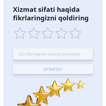
Xizmat sifati haqida
fikrlaringizni qoldiring
1
2
3
4
5
star
stars
stars
stars
stars
—
—
—
—
—
Terrible
Bad
OK
Good
Excellent