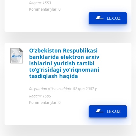
Raqam: 1553
Kommentariylar: 0
LEX.UZ
O‘zbekiston Respublikasi
banklarida elektron arxiv
ishlarini yuritish tartibi
to‘g‘risidagi yo‘riqnomani
tasdiqlash haqida
Ro’yxatdan o’tish muddati: 02 iyun 2007 y.
Raqam: 1685
Kommentariylar: 0
LEX.UZ