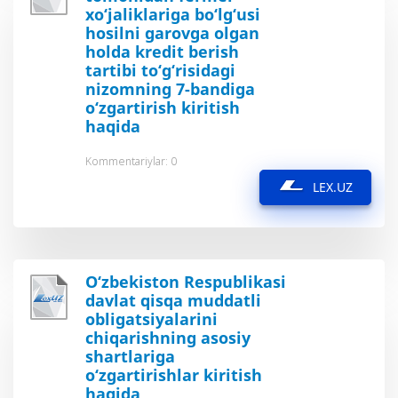
xo‘jaliklariga bo‘lg‘usi
hosilni garovga olgan
holda kredit berish
tartibi to‘g‘risidagi
nizomning 7-bandiga
o‘zgartirish kiritish
haqida
Kommentariylar: 0
LEX.UZ
O‘zbekiston Respublikasi
davlat qisqa muddatli
obligatsiyalarini
chiqarishning asosiy
shartlariga
o‘zgartirishlar kiritish
haqida