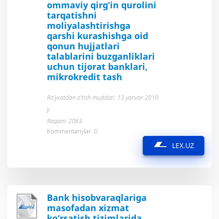
ommaviy qirg‘in qurolini
tarqatishni
moliyalashtirishga
qarshi kurashishga oid
qonun hujjatlari
talablarini buzganliklari
uchun tijorat banklari,
mikrokredit tash
Ro’yxatdan o’tish muddati: 13 yanvar 2010
y.
Raqam: 2063
Kommentariylar: 0
LEX.UZ
Bank hisobvaraqlariga
masofadan xizmat
ko‘rsatish tizimlarida