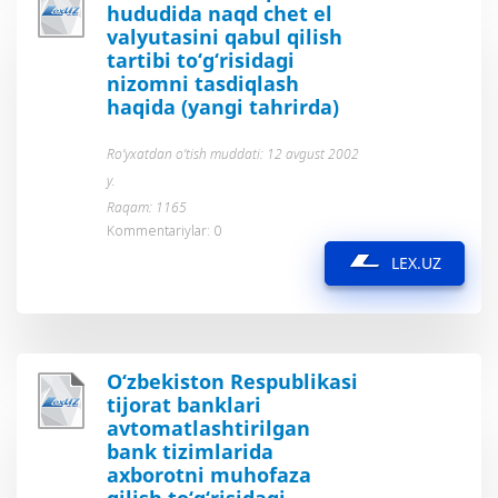
hududida naqd chet el
valyutasini qabul qilish
tartibi to‘g‘risidagi
nizomni tasdiqlash
haqida (yangi tahrirda)
Ro’yxatdan o’tish muddati: 12 avgust 2002
y.
Raqam: 1165
Kommentariylar: 0
LEX.UZ
O‘zbekiston Respublikasi
tijorat banklari
avtomatlashtirilgan
bank tizimlarida
axborotni muhofaza