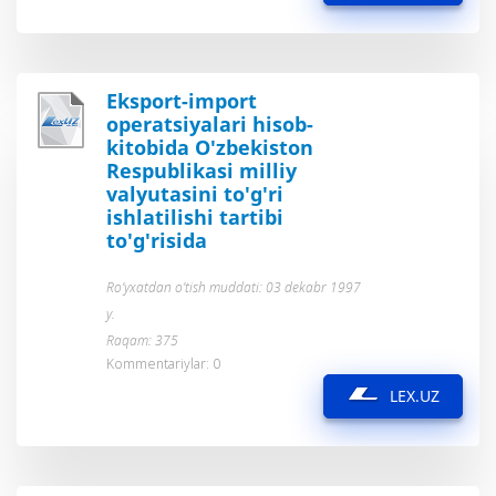
Eksport-import
operatsiyalari hisob-
kitobida O'zbekiston
Respublikasi milliy
valyutasini to'g'ri
ishlatilishi tartibi
to'g'risida
Ro’yxatdan o’tish muddati: 03 dekabr 1997
y.
Raqam: 375
Kommentariylar: 0
LEX.UZ