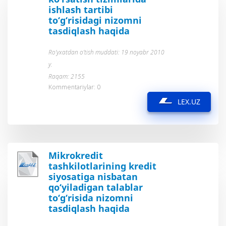
ishlash tartibi
to‘g‘risidagi nizomni
tasdiqlash haqida
Ro’yxatdan o’tish muddati: 19 noyabr 2010
y.
Raqam: 2155
Kommentariylar: 0
LEX.UZ
Mikrokredit
tashkilotlarining kredit
siyosatiga nisbatan
qo‘yiladigan talablar
to‘g‘risida nizomni
tasdiqlash haqida