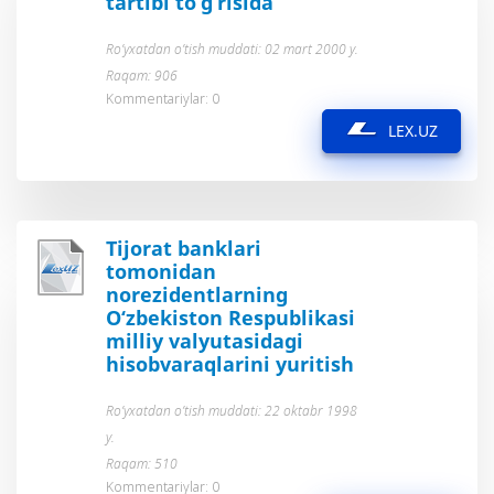
tartibi to‘g‘risida
Ro’yxatdan o’tish muddati: 02 mart 2000 y.
Raqam: 906
Kommentariylar: 0
LEX.UZ
Tijorat banklari
tomonidan
norezidentlarning
O‘zbekiston Respublikasi
milliy valyutasidagi
hisobvaraqlarini yuritish
Ro’yxatdan o’tish muddati: 22 oktabr 1998
y.
Raqam: 510
Kommentariylar: 0