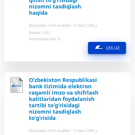
qilish to‘g‘risidagi
nizomni tasdiqlash
haqida
Ro’yxatdan o’tish muddati: 13 mart 2006 y.
Raqam: 1552
Kommentariylar: 0
LEX.UZ
O‘zbekiston Respublikasi
bank tizimida elektron
raqamli imzo va shifrlash
kalitlaridan foydalanish
tartibi to‘g‘risidagi
nizomni tasdiqlash
to‘g‘risida
Ro’yxatdan o’tish muddati: 13 mart 2006 y.