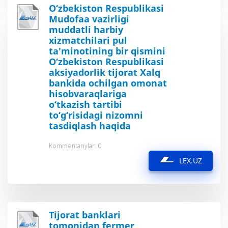
O‘zbekiston Respublikasi
Mudofaa vazirligi
muddatli harbiy
xizmatchilari pul
ta'minotining bir qismini
O‘zbekiston Respublikasi
aksiyadorlik tijorat Xalq
bankida ochilgan omonat
hisobvaraqlariga
o‘tkazish tartibi
to‘g‘risidagi nizomni
tasdiqlash haqida
Kommentariylar: 0
LEX.UZ
Tijorat banklari
tomonidan fermer