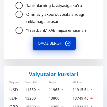
Tanishlarning tavsiyasiga ko'ra
Ommaviy axborot vositalaridagi
reklamaga asosan
“Trastbank” XAB mijozi emasman
OVOZ BERISH
Valyutalar kurslari
Valyuta
Sotib olish
Sotish
MB kursi
USD
11880
11965
11915.64
EUR
13200
13800
13749.46
GBP
15700
16350
16034.88