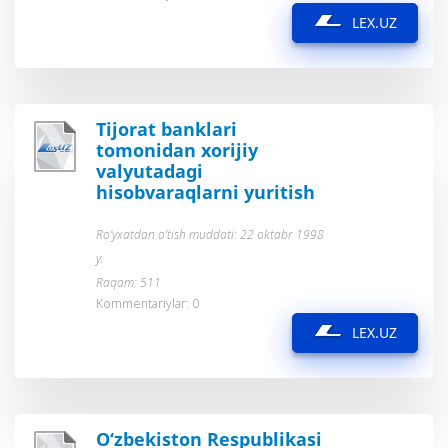
LEX.UZ
Tijorat banklari
tomonidan xorijiy
valyutadagi
hisobvaraqlarni yuritish
Ro’yxatdan o’tish muddati: 22 oktabr 1998
y.
Raqam: 511
Kommentariylar: 0
LEX.UZ
O‘zbekiston Respublikasi