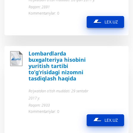
Raqam: 2891
Kommentariylar: 0
LEX.UZ
Lombardlarda
buxgalteriya hisobini
yuritish tartibi
to‘g‘risidagi nizomni
tasdiqlash haqida
Ro’yxatdan o’tish muddati: 29 sentabr
2017 y.
Raqam: 2933
Kommentariylar: 0
LEX.UZ