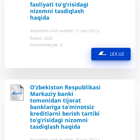
faoliyati to‘g‘risidagi
nizomni tasdiqlash
haqida
Ro’yxatdan o’tish muddati: 15 may 2017 y.
Raqam: 2884
Kommentariylar: 0
LEX.UZ
O‘zbekiston Respublikasi
Markaziy banki
tomonidan tijorat
banklariga ta’minotsiz
kreditlarni berish tartibi
to‘g‘risidagi nizomni
tasdiqlash haqida
Ro’yxatdan o’tish muddati: 20 iyun 2017 y.