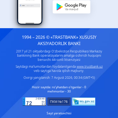
1994 – 2026 © «TRASTBANK» ХUSUSIY
AKSIYADORLIK BANKI
2017 yil 21 oktyabrdagi O‘zbekiston Respublikasi Markaziy
bankining Bank operatsiyalarini amalga oshirish huquqini
beruvchi 44-sonli litsenziyasi
Saytdagi ma’lumotlardan foydalanilganda
www.trustbank.uz
veb-saytiga havola qilish majburiy.
Oxirgi yangilanish: 7 Avgust 2026, 00:34 (GMT+5)
Hozir saytda:
ro'yhatdan o'tganlar - 0
mehmonlar - 30
Sayt yaratuvchisi